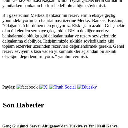
Dün Merkez Bankası Başkanı Murat Uysal gazetecilerin sorularını
yanıtlarken bankanın bir kur hedefi olmadığını söylemişti.
Bir gazetecinin Merkez Bankası’nın rezervlerinin eksiye geçtiği
yönündeki yorumları hatırlatması üzerine Merkez Bankası Başkanı,
“Olağanüstü bir dönemden geçiyoruz. Risk iştahı azaldı. Gelişmekte
olan ülkelerden sermaye çıkışı oldu. Bizim de diğer merkez
bankalarında olduğu gibi dalgalanmalar ve rezerv seviyelerinde
dalgalanma olabiliyor. İletişimimizde sıklıkla söylediğimiz gibi
toplam rezervler üzerinden rezervleri değerlendirmek gerekir. Genel
rezerv seviyemiz kısa vadeli yükümlülükler açısından bir sıkıntı
olacağını değerlendirmiyoruz” yanıtını vermişti.
Paylaş:
Son Haberler
Genç Girişimci Sarvar Altuganov'dan Türkiye'ye Yeni Nesil Kahve