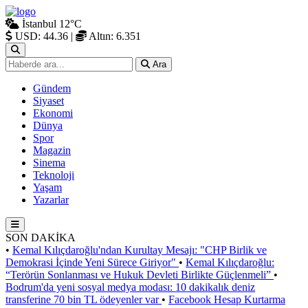
İstanbul
12°C
USD: 44.36
|
Altın: 6.351
Ara
Gündem
Siyaset
Ekonomi
Dünya
Spor
Magazin
Sinema
Teknoloji
Yaşam
Yazarlar
SON DAKİKA
•
Kemal Kılıçdaroğlu'ndan Kurultay Mesajı: "CHP Birlik ve
Demokrasi İçinde Yeni Sürece Giriyor"
•
Kemal Kılıçdaroğlu:
“Terörün Sonlanması ve Hukuk Devleti Birlikte Güçlenmeli”
•
Bodrum'da yeni sosyal medya modası: 10 dakikalık deniz
transferine 70 bin TL ödeyenler var
•
Facebook Hesap Kurtarma