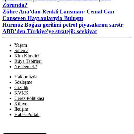
Zorunda?
Zühre Ana’dan Renkli Lansman: Cemal Can
Canseven Hayranlarıyla Buluştu
Hürmüz Boğazı gerilimi petrol piyasalarını sarstı:
ABD’den Türkiye’ye stratejik sevkiyat
Yaşam
Sinema
Kim Kimdir?
Rüya Tabirleri
Ne Demek?
Hakkımızda
Sözleşme
Gizlilik
KVKK
Çerez Politikası
Künye
İletişim
Haber Portalı