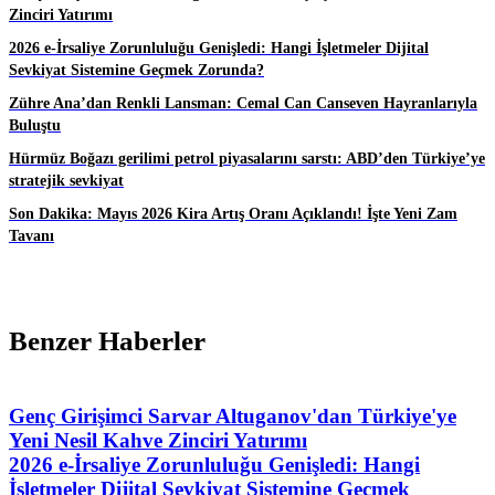
Zinciri Yatırımı
2026 e-İrsaliye Zorunluluğu Genişledi: Hangi İşletmeler Dijital
Sevkiyat Sistemine Geçmek Zorunda?
Zühre Ana’dan Renkli Lansman: Cemal Can Canseven Hayranlarıyla
Buluştu
Hürmüz Boğazı gerilimi petrol piyasalarını sarstı: ABD’den Türkiye’ye
stratejik sevkiyat
Son Dakika: Mayıs 2026 Kira Artış Oranı Açıklandı! İşte Yeni Zam
Tavanı
Benzer Haberler
Genç Girişimci Sarvar Altuganov'dan Türkiye'ye
Yeni Nesil Kahve Zinciri Yatırımı
2026 e-İrsaliye Zorunluluğu Genişledi: Hangi
İşletmeler Dijital Sevkiyat Sistemine Geçmek