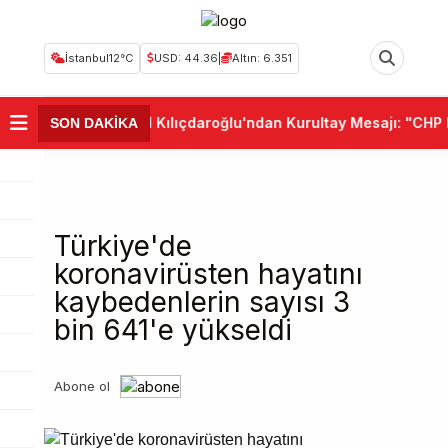
İstanbul
12°C
USD: 44.36
|
Altın: 6.351
•
Kemal Kılıçdaroğlu'ndan Kurultay Mesajı: "CHP Bi
SON DAKİKA
Türkiye'de
koronavirüsten hayatını
kaybedenlerin sayısı 3
bin 641'e yükseldi
Abone ol