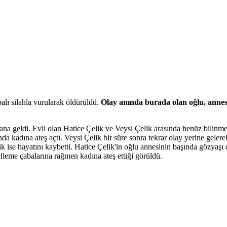
alı silahla vurularak öldürüldü.
Olay anında burada olan oğlu, annes
 geldi. Evli olan Hatice Çelik ve Veysi Çelik arasında henüz bilinmey
da kadına ateş açtı. Veysi Çelik bir süre sonra tekrar olay yerine geler
ik ise hayatını kaybetti. Hatice Çelik'in oğlu annesinin başında gözyaşı d
lleme çabalarına rağmen kadına ateş ettiği görüldü.