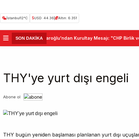
İstanbul
12°C
USD: 44.36
|
Altın: 6.351
•
Kemal Kılıçdaroğlu'ndan Kurultay Mesajı: "CHP Birlik v
SON DAKİKA
THY'ye yurt dışı engeli
Abone ol
THY bugün yeniden başlaması planlanan yurt dışı uçuşları