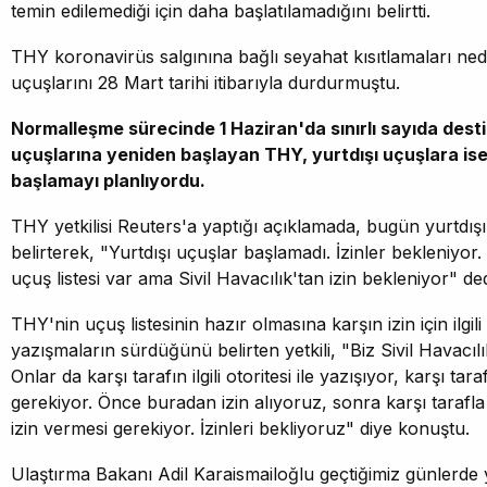
temin edilemediği için daha başlatılamadığını belirtti.
THY koronavirüs salgınına bağlı seyahat kısıtlamaları nede
uçuşlarını 28 Mart tarihi itibarıyla durdurmuştu.
Normalleşme sürecinde 1 Haziran'da sınırlı sayıda dest
uçuşlarına yeniden başlayan THY, yurtdışı uçuşlara is
başlamayı planlıyordu.
THY yetkilisi Reuters'a yaptığı açıklamada, bugün yurtdış
belirterek, "Yurtdışı uçuşlar başlamadı. İzinler bekleniyor.
uçuş listesi var ama Sivil Havacılık'tan izin bekleniyor" ded
THY'nin uçuş listesinin hazır olmasına karşın izin için ilgili 
yazışmaların sürdüğünü belirten yetkili, "Biz Sivil Havacı
Onlar da karşı tarafın ilgili otoritesi ile yazışıyor, karşı tar
gerekiyor. Önce buradan izin alıyoruz, sonra karşı tarafla 
izin vermesi gerekiyor. İzinleri bekliyoruz" diye konuştu.
Ulaştırma Bakanı Adil Karaismailoğlu geçtiğimiz günlerde 