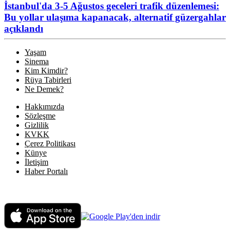
İstanbul'da 3-5 Ağustos geceleri trafik düzenlemesi:
Bu yollar ulaşıma kapanacak, alternatif güzergahlar
açıklandı
Yaşam
Sinema
Kim Kimdir?
Rüya Tabirleri
Ne Demek?
Hakkımızda
Sözleşme
Gizlilik
KVKK
Çerez Politikası
Künye
İletişim
Haber Portalı