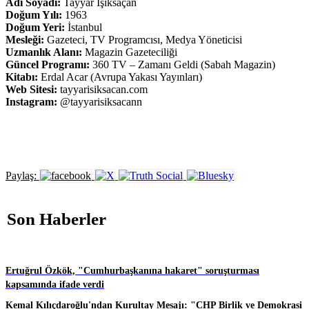
Adı Soyadı:
Tayyar Işıksaçan
Doğum Yılı:
1963
Doğum Yeri:
İstanbul
Mesleği:
Gazeteci, TV Programcısı, Medya Yöneticisi
Uzmanlık Alanı:
Magazin Gazeteciliği
Güncel Programı:
360 TV – Zamanı Geldi (Sabah Magazin)
Kitabı:
Erdal Acar (Avrupa Yakası Yayınları)
Web Sitesi:
tayyarisiksacan.com
Instagram:
@tayyarisiksacann
Paylaş:
Son Haberler
Ertuğrul Özkök, "Cumhurbaşkanına hakaret" soruşturması
kapsamında ifade verdi
Kemal Kılıçdaroğlu'ndan Kurultay Mesajı: "CHP Birlik ve Demokrasi