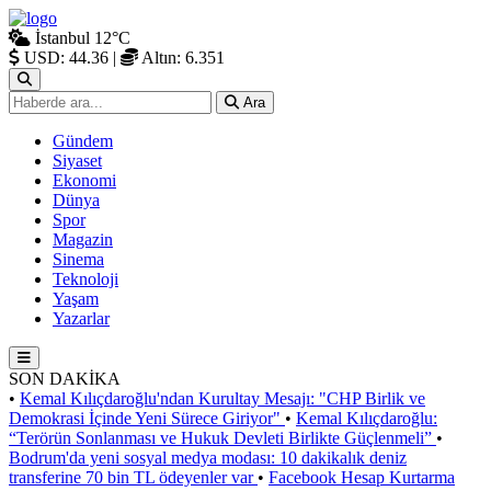
İstanbul
12°C
USD: 44.36
|
Altın: 6.351
Ara
Gündem
Siyaset
Ekonomi
Dünya
Spor
Magazin
Sinema
Teknoloji
Yaşam
Yazarlar
SON DAKİKA
•
Kemal Kılıçdaroğlu'ndan Kurultay Mesajı: "CHP Birlik ve
Demokrasi İçinde Yeni Sürece Giriyor"
•
Kemal Kılıçdaroğlu:
“Terörün Sonlanması ve Hukuk Devleti Birlikte Güçlenmeli”
•
Bodrum'da yeni sosyal medya modası: 10 dakikalık deniz
transferine 70 bin TL ödeyenler var
•
Facebook Hesap Kurtarma