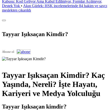
Kabusu: Kod Geliyor Ama Kabul Edilmiyor, Formlar Açılmıyor,
Destek Yok
•
Akın Gürlek: HSK incelemelerinde 84 hakim ve savcı
meslekten çıkarıldı
Tayyar Işıksaçan Kimdir?
Abone ol
Tayyar Işıksaçan Kimdir? Kaç
Yaşında, Nereli? İşte Hayatı,
Kariyeri ve Medya Yolculuğu
Tayyar Işıksaçan kimdir?