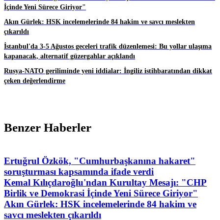
İçinde Yeni Sürece Giriyor"
Akın Gürlek: HSK incelemelerinde 84 hakim ve savcı meslekten
çıkarıldı
İstanbul'da 3-5 Ağustos geceleri trafik düzenlemesi: Bu yollar ulaşıma
kapanacak, alternatif güzergahlar açıklandı
Rusya-NATO geriliminde yeni iddialar: İngiliz istihbaratından dikkat
çeken değerlendirme
Benzer Haberler
Ertuğrul Özkök, "Cumhurbaşkanına hakaret"
soruşturması kapsamında ifade verdi
Kemal Kılıçdaroğlu'ndan Kurultay Mesajı: "CHP
Birlik ve Demokrasi İçinde Yeni Sürece Giriyor"
Akın Gürlek: HSK incelemelerinde 84 hakim ve
savcı meslekten çıkarıldı