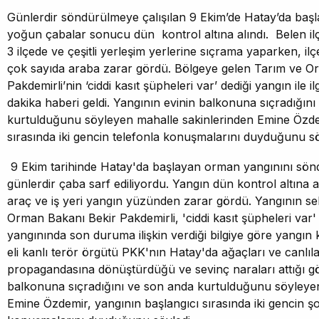
Günlerdir söndürülmeye çalışılan 9 Ekim’de Hatay’da baş
yoğun çabalar sonucu dün kontrol altına alındı. Belen i
3 ilçede ve çeşitli yerleşim yerlerine sıçrama yaparken, ilçe
çok sayıda araba zarar gördü. Bölgeye gelen Tarım ve O
Pakdemirli’nin ‘ciddi kasıt şüpheleri var’ dediği yangın ile i
dakika haberi geldi. Yangının evinin balkonuna sıçradığın
kurtulduğunu söyleyen mahalle sakinlerinden Emine Özdem
sırasında iki gencin telefonla konuşmalarını duyduğunu sö
9 Ekim tarihinde Hatay'da başlayan orman yangınını sönd
günlerdir çaba sarf ediliyordu. Yangın dün kontrol altına a
araç ve iş yeri yangın yüzünden zarar gördü. Yangının sebe
Orman Bakanı Bekir Pakdemirli, 'ciddi kasıt şüpheleri var'
yangınında son duruma ilişkin verdiği bilgiye göre yangın k
eli kanlı terör örgütü PKK'nın Hatay'da ağaçları ve canlıl
propagandasına dönüştürdüğü ve sevinç naraları attığı gö
balkonuna sıçradığını ve son anda kurtulduğunu söyleyen
Emine Özdemir, yangının başlangıcı sırasında iki gencin ş