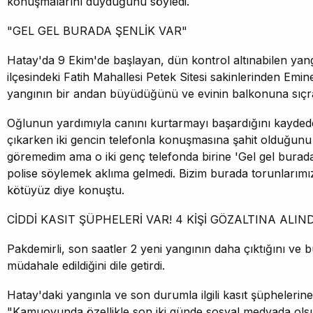
konuşmalarını duyduğunu söyledi.
"GEL GEL BURADA ŞENLİK VAR"
Hatay'da 9 Ekim'de başlayan, dün kontrol altınabilen ya
ilçesindeki Fatih Mahallesi Petek Sitesi sakinlerinden Emi
yangının bir andan büyüdüğünü ve evinin balkonuna sıçrad
Oğlunun yardımıyla canını kurtarmayı başardığını kayded
çıkarken iki gencin telefonla konuşmasına şahit olduğunu 
göremedim ama o iki genç telefonda birine 'Gel gel burada
polise söylemek aklıma gelmedi. Bizim burada torunlarımı
kötüyüz diye konuştu.
CİDDİ KASIT ŞÜPHELERİ VAR! 4 KİŞİ GÖZALTINA ALIND
Pakdemirli, son saatler 2 yeni yangının daha çıktığını ve 
müdahale edildiğini dile getirdi.
Hatay'daki yangınla ve son durumla ilgili kasıt şüphelerin
"Kamuoyunda özellikle son iki günde sosyal medyada ols