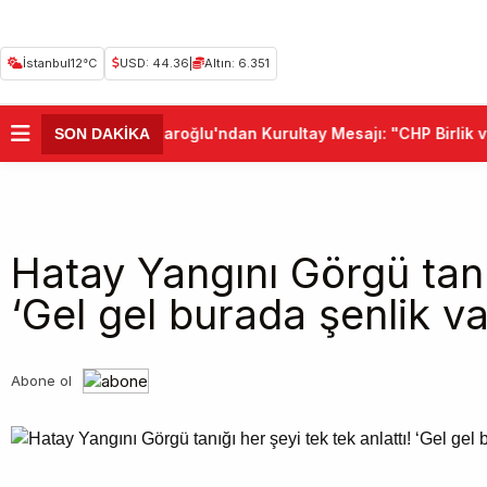
İstanbul
12°C
USD: 44.36
|
Altın: 6.351
•
Kemal Kılıçdaroğlu'ndan Kurultay Mesajı: "CHP Birlik v
SON DAKİKA
Hatay Yangını Görgü tanığ
‘Gel gel burada şenlik va
Abone ol