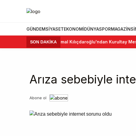
GÜNDEM
SIYASET
EKONOMI
DÜNYA
SPOR
MAGAZIN
S
•
Kemal Kılıçdaroğlu'ndan Kurultay Mesajı
SON DAKİKA
Arıza sebebiyle int
Abone ol