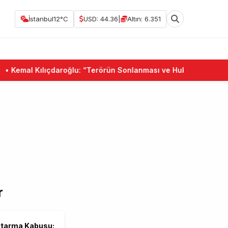
İstanbul
12°C
USD: 44.36
|
Altın: 6.351
•
Kemal Kılıçdaroğlu: “Terörün Sonlanması ve Hukuk Devleti Birl
r
rtarma Kabusu: