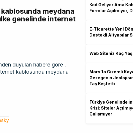
Kod Geliyor Ama Kab
et kablosunda meydana
Formlar Açılmıyor, 
lke genelinde internet
E-Ticarette Yeni Dö
Destekli Altyapılar Sa
Web Siteniz Kaç Yaş
nden duyulan habere göre ,
ı internet kablosunda meydana
Mars’ta Gizemli Kay
Gezegenin Jeolojisi
Taş Keşfetti
Türkiye Genelinde İn
Krizi: Siteler Açılmı
Çalışmıyor