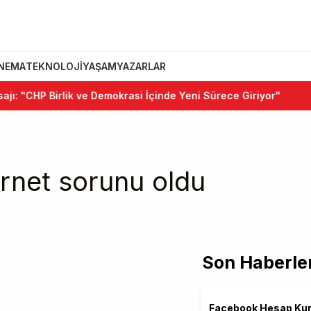
INEMA
TEKNOLOJI
YAŞAM
YAZARLAR
: "CHP Birlik ve Demokrasi İçinde Yeni Sürece Giriyor"
ernet sorunu oldu
Son Haberle
Facebook Hesap Ku