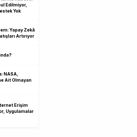
ul Edilmiyor,
Destek Yok
nem: Yapay Zekâ
tışları Artırıyor
ında?
a: NASA,
ne Ait Olmayan
ternet Erişim
yor, Uygulamalar