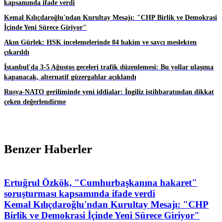
kapsamında ifade verdi
Kemal Kılıçdaroğlu'ndan Kurultay Mesajı: "CHP Birlik ve Demokrasi
İçinde Yeni Sürece Giriyor"
Akın Gürlek: HSK incelemelerinde 84 hakim ve savcı meslekten
çıkarıldı
İstanbul'da 3-5 Ağustos geceleri trafik düzenlemesi: Bu yollar ulaşıma
kapanacak, alternatif güzergahlar açıklandı
Rusya-NATO geriliminde yeni iddialar: İngiliz istihbaratından dikkat
çeken değerlendirme
Benzer Haberler
Ertuğrul Özkök, "Cumhurbaşkanına hakaret"
soruşturması kapsamında ifade verdi
Kemal Kılıçdaroğlu'ndan Kurultay Mesajı: "CHP
Birlik ve Demokrasi İçinde Yeni Sürece Giriyor"