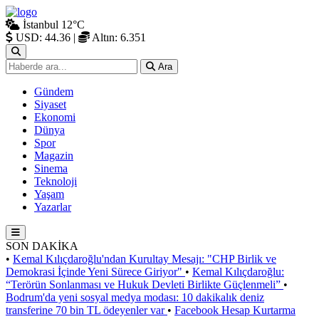
İstanbul
12°C
USD: 44.36
|
Altın: 6.351
Ara
Gündem
Siyaset
Ekonomi
Dünya
Spor
Magazin
Sinema
Teknoloji
Yaşam
Yazarlar
SON DAKİKA
•
Kemal Kılıçdaroğlu'ndan Kurultay Mesajı: "CHP Birlik ve
Demokrasi İçinde Yeni Sürece Giriyor"
•
Kemal Kılıçdaroğlu:
“Terörün Sonlanması ve Hukuk Devleti Birlikte Güçlenmeli”
•
Bodrum'da yeni sosyal medya modası: 10 dakikalık deniz
transferine 70 bin TL ödeyenler var
•
Facebook Hesap Kurtarma