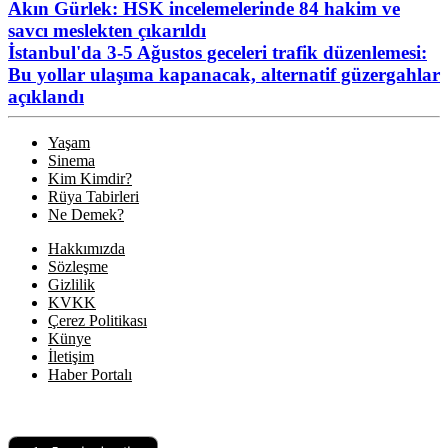
Akın Gürlek: HSK incelemelerinde 84 hakim ve
savcı meslekten çıkarıldı
İstanbul'da 3-5 Ağustos geceleri trafik düzenlemesi:
Bu yollar ulaşıma kapanacak, alternatif güzergahlar
açıklandı
Yaşam
Sinema
Kim Kimdir?
Rüya Tabirleri
Ne Demek?
Hakkımızda
Sözleşme
Gizlilik
KVKK
Çerez Politikası
Künye
İletişim
Haber Portalı