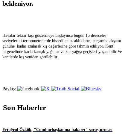
bekleniyor.
Havalar tekrar kışı göstermeye başlayınca bugün 15 dereceler
seviyelerini termometrelerde hissedilen sıcaklıkların, çarşamba akşamı
gününe kadar azalarak kış değerlerine göre tahmin ediliyor. Kent'
in genelinde karla karışık yağmur ve kar yağışı geçişleri yaşanabilir.Ve
kentlerde kış yeniden görülebilir .
Paylaş:
Son Haberler
Ertuğrul Özkök, "Cumhurbaşkanına hakaret" soruşturması