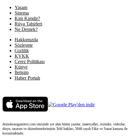
Yaşam
Sinema
Kim Kimdir?
Rüya Tabirleri
Ne Demek?
Hakkımızda
Sözleşme
Gizlilik
KVKK
Çerez Politikası
Künye
İletişim
Haber Portalı
demokrasigazetesi.com sitesinde yer alan bütün yazılar, materyaller, resimler, videolar,
dizyn, tasarım ve düzenlemelerimizin Telif hakları, 5846 sayılı Fikir ve Sanat kanunu ile
korunmaktadır.