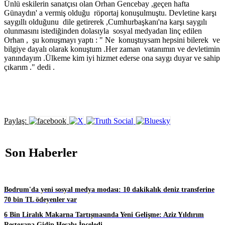
Ünlü eskilerin sanatçısı olan Orhan Gencebay ,geçen hafta
Günaydın' a vermiş olduğu röportaj konuşulmuştu. Devletine karşı
saygıllı olduğunu dile getirerek ,Cumhurbaşkanı'na karşı saygılı
olunmasını istediğinden dolasıyla sosyal medyadan linç edilen
Orhan , şu konuşmayı yaptı : " Ne konuştuysam hepsini bilerek ve
bilgiye dayalı olarak konuştum .Her zaman vatanımın ve devletimin
yanındayım .Ülkeme kim iyi hizmet ederse ona saygı duyar ve sahip
çıkarım ." dedi .
Paylaş:
Son Haberler
Bodrum'da yeni sosyal medya modası: 10 dakikalık deniz transferine
70 bin TL ödeyenler var
6 Bin Liralık Makarna Tartışmasında Yeni Gelişme: Aziz Yıldırım
Restorana Gidip Hesabı İnceledi