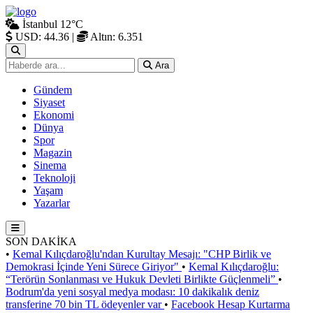
İstanbul
12°C
USD: 44.36
|
Altın: 6.351
Ara
Gündem
Siyaset
Ekonomi
Dünya
Spor
Magazin
Sinema
Teknoloji
Yaşam
Yazarlar
SON DAKİKA
•
Kemal Kılıçdaroğlu'ndan Kurultay Mesajı: "CHP Birlik ve
Demokrasi İçinde Yeni Sürece Giriyor"
•
Kemal Kılıçdaroğlu:
“Terörün Sonlanması ve Hukuk Devleti Birlikte Güçlenmeli”
•
Bodrum'da yeni sosyal medya modası: 10 dakikalık deniz
transferine 70 bin TL ödeyenler var
•
Facebook Hesap Kurtarma