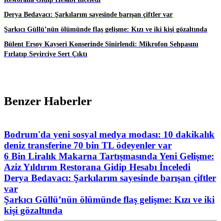
Derya Bedavacı: Şarkılarım sayesinde barışan çiftler var
Şarkıcı Güllü’nün ölümünde flaş gelişme: Kızı ve iki kişi gözaltında
Bülent Ersoy Kayseri Konserinde Sinirlendi: Mikrofon Sehpasını
Fırlatıp Seyirciye Sert Çıktı
Benzer Haberler
Bodrum'da yeni sosyal medya modası: 10 dakikalık
deniz transferine 70 bin TL ödeyenler var
6 Bin Liralık Makarna Tartışmasında Yeni Gelişme:
Aziz Yıldırım Restorana Gidip Hesabı İnceledi
Derya Bedavacı: Şarkılarım sayesinde barışan çiftler
var
Şarkıcı Güllü’nün ölümünde flaş gelişme: Kızı ve iki
kişi gözaltında