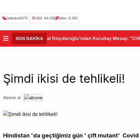
İstanbul
12°C
USD: 44.36
|
Altın: 6.351
•
Kemal Kılıçdaroğlu'ndan Kurultay Mesajı: "CHP B
SON DAKİKA
Şimdi ikisi de tehlikeli!
Abone ol
Hindistan 'da geçtiğimiz gün ' çift mutant' Covid