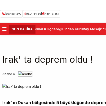
İstanbul
12°C
USD: 44.36
|
Altın: 6.351
•
Kemal Kılıçdaroğlu'ndan Kurultay Mesajı: "C
SON DAKİKA
Irak' ta deprem oldu !
Abone ol
Irak' ın Dukan bölgesinde 5 büyüklüğünde deprem