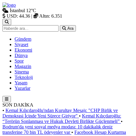
İstanbul
12°C
USD: 44.36
|
Altın: 6.351
Ara
Gündem
Siyaset
Ekonomi
Dünya
Spor
Magazin
Sinema
Teknoloji
Yaşam
Yazarlar
SON DAKİKA
•
Kemal Kılıçdaroğlu'ndan Kurultay Mesajı: "CHP Birlik ve
Demokrasi İçinde Yeni Sürece Giriyor"
•
Kemal Kılıçdaroğlu:
“Terörün Sonlanması ve Hukuk Devleti Birlikte Güçlenmeli”
•
Bodrum'da yeni sosyal medya modası: 10 dakikalık deniz
transferine 70 bin TL ödeyenler var
•
Facebook Hesap Kurtarma