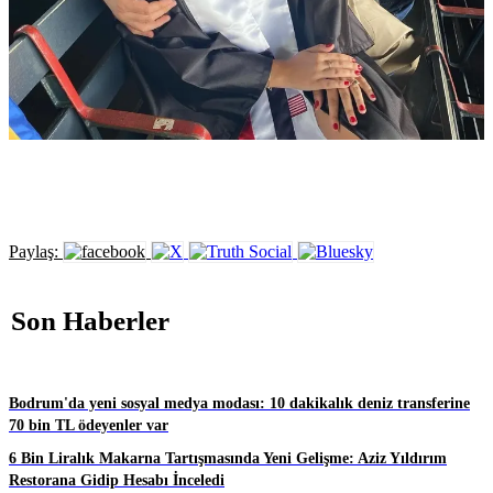
Paylaş:
Son Haberler
Bodrum'da yeni sosyal medya modası: 10 dakikalık deniz transferine
70 bin TL ödeyenler var
6 Bin Liralık Makarna Tartışmasında Yeni Gelişme: Aziz Yıldırım
Restorana Gidip Hesabı İnceledi