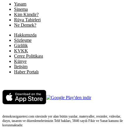
Yaşam
Sinema
Kim Kimdir?
Rüya Tabirleri
Ne Demek?
Hakkımızda
Sözleşme
Gizlilik
KVKK
Çerez Politikası
Künye
İletişim
Haber Portalı
demokrasigazetesi.com sitesinde yer alan bütün yazılar, materyaller, resimler, videolar,
dizyn, tasarım ve düzenlemelerimizin Telif hakları, 5846 sayılı Fikir ve Sanat kanunu ile
korunmaktadır.