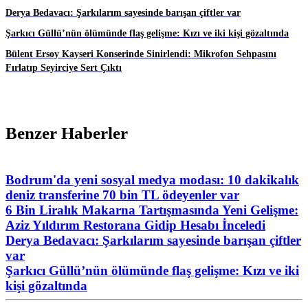
Derya Bedavacı: Şarkılarım sayesinde barışan çiftler var
Şarkıcı Güllü’nün ölümünde flaş gelişme: Kızı ve iki kişi gözaltında
Bülent Ersoy Kayseri Konserinde Sinirlendi: Mikrofon Sehpasını
Fırlatıp Seyirciye Sert Çıktı
Benzer Haberler
Bodrum'da yeni sosyal medya modası: 10 dakikalık
deniz transferine 70 bin TL ödeyenler var
6 Bin Liralık Makarna Tartışmasında Yeni Gelişme:
Aziz Yıldırım Restorana Gidip Hesabı İnceledi
Derya Bedavacı: Şarkılarım sayesinde barışan çiftler
var
Şarkıcı Güllü’nün ölümünde flaş gelişme: Kızı ve iki
kişi gözaltında