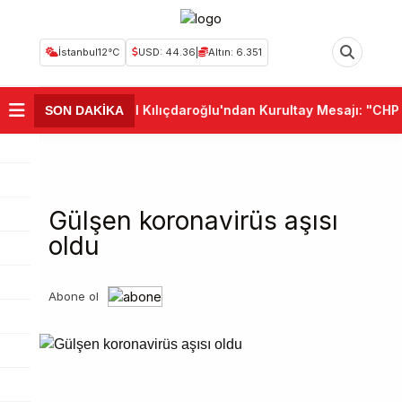
İstanbul
12°C
USD: 44.36
|
Altın: 6.351
•
Kemal Kılıçdaroğlu'ndan Kurultay Mesajı: "CHP Bir
SON DAKİKA
Gülşen koronavirüs aşısı
oldu
Abone ol