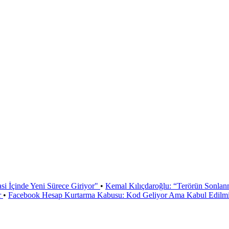
si İçinde Yeni Sürece Giriyor"
•
Kemal Kılıçdaroğlu: “Terörün Sonlan
r
•
Facebook Hesap Kurtarma Kabusu: Kod Geliyor Ama Kabul Edilmiy