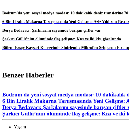
Bodrum'da yeni sosyal medya modası: 10 dakikalık deniz transferine 70
6 Bin Liralık Makarna Tartışmasında Yeni Gelişme: Aziz Yıldırım Resto
Derya Bedavacı: Şarkılarım sayesinde barışan çiftler var
Şarkıcı Güllü’nün ölümünde flaş gelişme: Kızı ve iki kişi gözaltında
Bülent Ersoy Kayseri Konserinde Sinirlendi: Mikrofon Sehpasını Fırlatıp
Benzer Haberler
Bodrum'da yeni sosyal medya modası: 10 dakikalık de
6 Bin Liralık Makarna Tartışmasında Yeni Gelişme: A
Derya Bedavacı: Şarkılarım sayesinde barışan çiftler 
Şarkıcı Güllü’nün ölümünde flaş gelişme: Kızı ve iki k
Yaşam