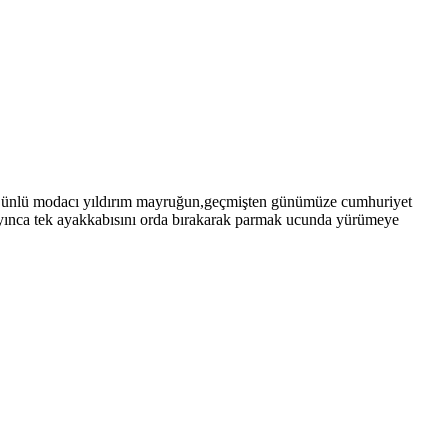
ığı ünlü modacı yıldırım mayruğun,geçmişten günümüze cumhuriyet
layınca tek ayakkabısını orda bırakarak parmak ucunda yürümeye