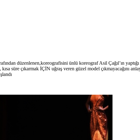
rafından düzenlenen,koreografisini ünlü koreograf Asil Çağıl’ın yapt
tı, kısa süre çıkarmak İÇİN uğraş veren güzel model çıkmayacağını an
şlandı