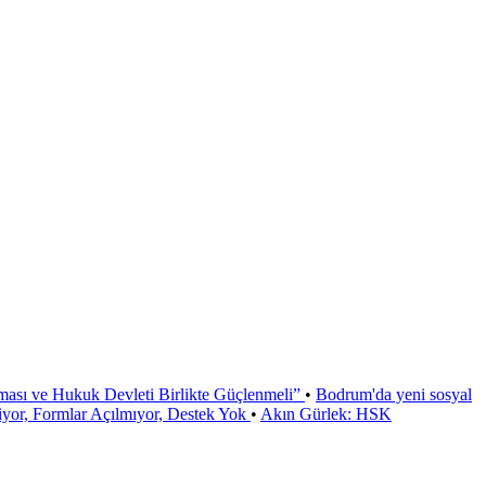
ması ve Hukuk Devleti Birlikte Güçlenmeli”
•
Bodrum'da yeni sosyal
or, Formlar Açılmıyor, Destek Yok
•
Akın Gürlek: HSK