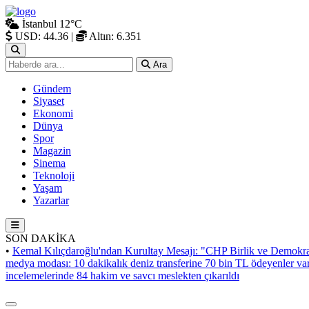
İstanbul
12°C
USD: 44.36
|
Altın: 6.351
Ara
Gündem
Siyaset
Ekonomi
Dünya
Spor
Magazin
Sinema
Teknoloji
Yaşam
Yazarlar
SON DAKİKA
•
Kemal Kılıçdaroğlu'ndan Kurultay Mesajı: "CHP Birlik ve Demokra
medya modası: 10 dakikalık deniz transferine 70 bin TL ödeyenler va
incelemelerinde 84 hakim ve savcı meslekten çıkarıldı