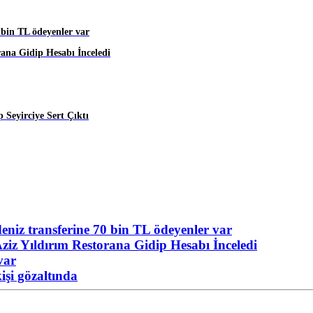
 bin TL ödeyenler var
rana Gidip Hesabı İnceledi
 Seyirciye Sert Çıktı
niz transferine 70 bin TL ödeyenler var
ziz Yıldırım Restorana Gidip Hesabı İnceledi
var
işi gözaltında