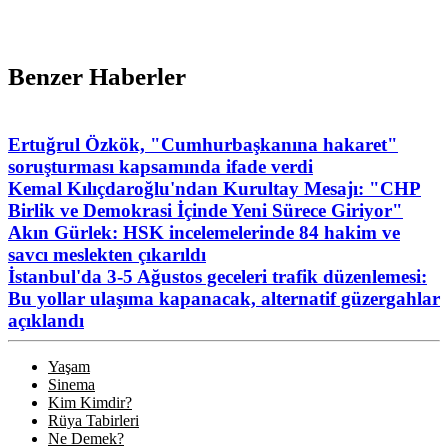
Benzer Haberler
Ertuğrul Özkök, "Cumhurbaşkanına hakaret"
soruşturması kapsamında ifade verdi
Kemal Kılıçdaroğlu'ndan Kurultay Mesajı: "CHP
Birlik ve Demokrasi İçinde Yeni Sürece Giriyor"
Akın Gürlek: HSK incelemelerinde 84 hakim ve
savcı meslekten çıkarıldı
İstanbul'da 3-5 Ağustos geceleri trafik düzenlemesi:
Bu yollar ulaşıma kapanacak, alternatif güzergahlar
açıklandı
Yaşam
Sinema
Kim Kimdir?
Rüya Tabirleri
Ne Demek?