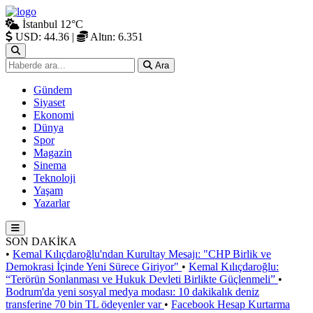
İstanbul
12°C
USD: 44.36
|
Altın: 6.351
Ara
Gündem
Siyaset
Ekonomi
Dünya
Spor
Magazin
Sinema
Teknoloji
Yaşam
Yazarlar
SON DAKİKA
•
Kemal Kılıçdaroğlu'ndan Kurultay Mesajı: "CHP Birlik ve
Demokrasi İçinde Yeni Sürece Giriyor"
•
Kemal Kılıçdaroğlu:
“Terörün Sonlanması ve Hukuk Devleti Birlikte Güçlenmeli”
•
Bodrum'da yeni sosyal medya modası: 10 dakikalık deniz
transferine 70 bin TL ödeyenler var
•
Facebook Hesap Kurtarma