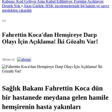
Kabusu: Kod Geliyor Ama Kabul Edilmiyor, Formlar Açılmıyor,
Destek Yok
•
Akın Gürlek: HSK incelemelerinde 84 hakim ve savcı
meslekten çıkarıldı
Fahrettin Koca'dan Hemşireye Darp
Olayı İçin Açıklama! İki Gözaltı Var!
Abone ol
Sağlık Bakanı Fahrettin Koca dün
bir hastanede meydana gelen hamile
hemşirenin hasta yakınları