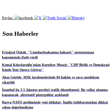
Paylaş:
Son Haberler
Ertuğrul Özkök, "Cumhurbaşkanına hakaret" soruşturması
kapsamında ifade verdi
Kemal Kılıçdaroğlu'ndan Kurultay Mesajı: "CHP Birlik ve Demokrasi
İçinde Yeni Sürece Giriyor"
Akın Gürlek: HSK incelemelerinde 84 hakim ve savcı meslekten
çıkarıldı
İstanbul'da 3-5 Ağustos geceleri trafik düzenlemesi: Bu yollar ulaşıma
kapanacak, alternatif güzergahlar açıklandı
Rusya-NATO geriliminde yeni iddialar: İngiliz istihbaratından dikkat
çeken değerlendirme