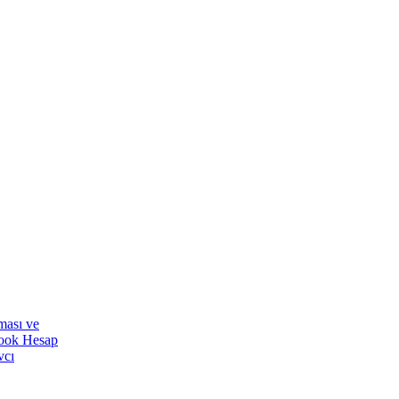
ması ve
ook Hesap
vcı