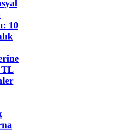
osyal
a
ı: 10
lık
erine
n TL
nler
k
rna