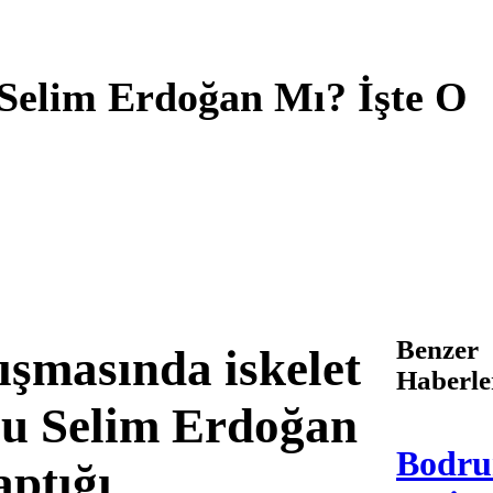
 Selim Erdoğan Mı? İşte O
Benzer
şmasında iskelet
Haberle
cu Selim Erdoğan
Bodru
ptığı