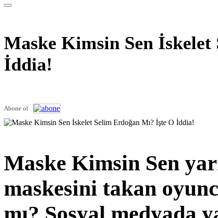
Maske Kimsin Sen İskelet
İddia!
Abone ol
Maske Kimsin Sen yarı
maskesini takan oyun
mı? Sosyal medyada ya