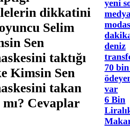
yeni s
lelerin dikkatini
medy
modas
 oyuncu Selim
dakika
sin Sen
deniz
askesini taktığı
transf
70 bi
ke Kimsin Sen
ödeye
maskesini takan
var
6 Bin
 mı? Cevaplar
Liralı
Maka