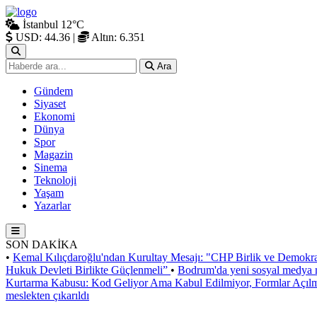
İstanbul
12°C
USD: 44.36
|
Altın: 6.351
Ara
Gündem
Siyaset
Ekonomi
Dünya
Spor
Magazin
Sinema
Teknoloji
Yaşam
Yazarlar
SON DAKİKA
•
Kemal Kılıçdaroğlu'ndan Kurultay Mesajı: "CHP Birlik ve Demokra
Hukuk Devleti Birlikte Güçlenmeli”
•
Bodrum'da yeni sosyal medya m
Kurtarma Kabusu: Kod Geliyor Ama Kabul Edilmiyor, Formlar Açıl
meslekten çıkarıldı