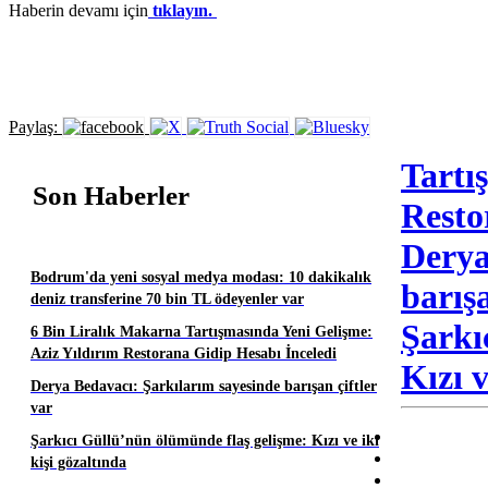
Haberin devamı için
tıklayın.
Paylaş:
Tartı
Son Haberler
Resto
Derya
Bodrum'da yeni sosyal medya modası: 10 dakikalık
barışa
deniz transferine 70 bin TL ödeyenler var
Şarkı
6 Bin Liralık Makarna Tartışmasında Yeni Gelişme:
Aziz Yıldırım Restorana Gidip Hesabı İnceledi
Kızı v
Derya Bedavacı: Şarkılarım sayesinde barışan çiftler
var
Şarkıcı Güllü’nün ölümünde flaş gelişme: Kızı ve iki
kişi gözaltında