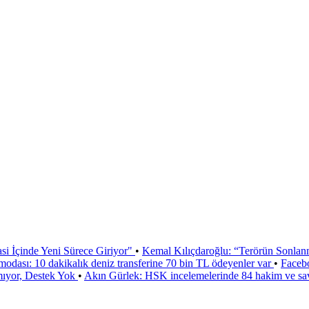
si İçinde Yeni Sürece Giriyor"
•
Kemal Kılıçdaroğlu: “Terörün Sonlan
odası: 10 dakikalık deniz transferine 70 bin TL ödeyenler var
•
Faceb
mıyor, Destek Yok
•
Akın Gürlek: HSK incelemelerinde 84 hakim ve sa