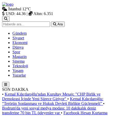
İstanbul
12°C
USD: 44.36
|
Altın: 6.351
Ara
Gündem
Siyaset
Ekonomi
Dünya
Spor
Magazin
Sinema
Teknoloji
Yaşam
Yazarlar
SON DAKİKA
•
Kemal Kılıçdaroğlu'ndan Kurultay Mesajı: "CHP Birlik ve
Demokrasi İçinde Yeni Sürece Giriyor"
•
Kemal Kılıçdaroğlu:
“Terörün Sonlanması ve Hukuk Devleti Birlikte Güçlenmeli”
•
Bodrum'da yeni sosyal medya modası: 10 dakikalık deniz
transferine 70 bin TL ödeyenler var
•
Facebook Hesap Kurtarma