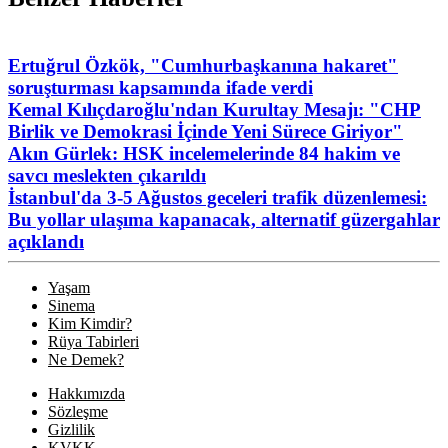
Ertuğrul Özkök, "Cumhurbaşkanına hakaret"
soruşturması kapsamında ifade verdi
Kemal Kılıçdaroğlu'ndan Kurultay Mesajı: "CHP
Birlik ve Demokrasi İçinde Yeni Sürece Giriyor"
Akın Gürlek: HSK incelemelerinde 84 hakim ve
savcı meslekten çıkarıldı
İstanbul'da 3-5 Ağustos geceleri trafik düzenlemesi:
Bu yollar ulaşıma kapanacak, alternatif güzergahlar
açıklandı
Yaşam
Sinema
Kim Kimdir?
Rüya Tabirleri
Ne Demek?
Hakkımızda
Sözleşme
Gizlilik
KVKK