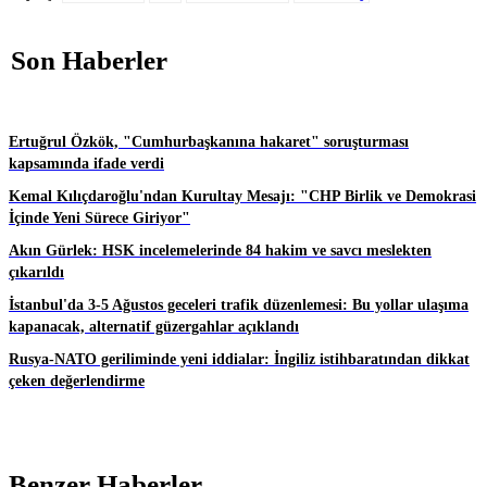
Son Haberler
Ertuğrul Özkök, "Cumhurbaşkanına hakaret" soruşturması
kapsamında ifade verdi
Kemal Kılıçdaroğlu'ndan Kurultay Mesajı: "CHP Birlik ve Demokrasi
İçinde Yeni Sürece Giriyor"
Akın Gürlek: HSK incelemelerinde 84 hakim ve savcı meslekten
çıkarıldı
İstanbul'da 3-5 Ağustos geceleri trafik düzenlemesi: Bu yollar ulaşıma
kapanacak, alternatif güzergahlar açıklandı
Rusya-NATO geriliminde yeni iddialar: İngiliz istihbaratından dikkat
çeken değerlendirme
Benzer Haberler