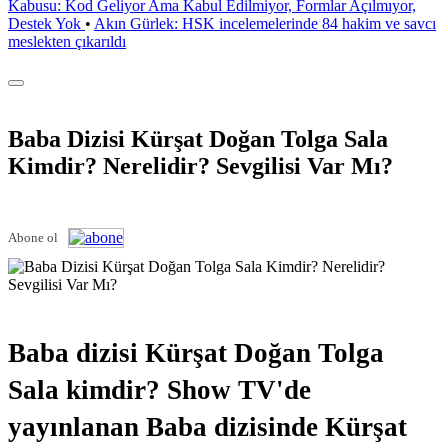
Kabusu: Kod Geliyor Ama Kabul Edilmiyor, Formlar Açılmıyor,
Destek Yok
•
Akın Gürlek: HSK incelemelerinde 84 hakim ve savcı
meslekten çıkarıldı
Baba Dizisi Kürşat Doğan Tolga Sala
Kimdir? Nerelidir? Sevgilisi Var Mı?
Abone ol
Baba dizisi Kürşat Doğan Tolga
Sala kimdir? Show TV'de
yayınlanan Baba dizisinde Kürşat