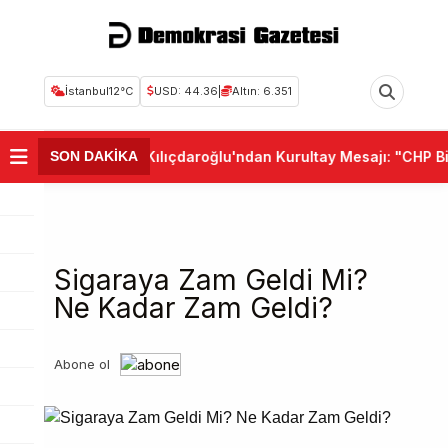
İstanbul
12°C
USD: 44.36
|
Altın: 6.351
•
Kemal Kılıçdaroğlu'ndan Kurultay Mesajı: "CHP Birli
SON DAKİKA
Sigaraya Zam Geldi Mi?
Ne Kadar Zam Geldi?
Abone ol