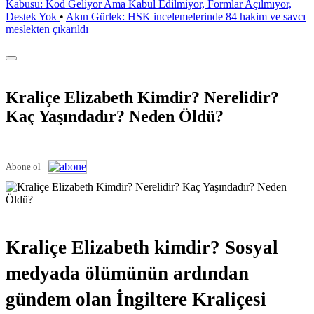
Kabusu: Kod Geliyor Ama Kabul Edilmiyor, Formlar Açılmıyor,
Destek Yok
•
Akın Gürlek: HSK incelemelerinde 84 hakim ve savcı
meslekten çıkarıldı
Kraliçe Elizabeth Kimdir? Nerelidir?
Kaç Yaşındadır? Neden Öldü?
Abone ol
Kraliçe Elizabeth kimdir? Sosyal
medyada ölümünün ardından
gündem olan İngiltere Kraliçesi