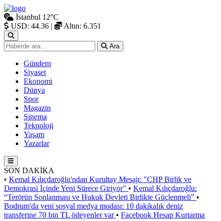
İstanbul
12°C
USD: 44.36
|
Altın: 6.351
Ara
Gündem
Siyaset
Ekonomi
Dünya
Spor
Magazin
Sinema
Teknoloji
Yaşam
Yazarlar
SON DAKİKA
•
Kemal Kılıçdaroğlu'ndan Kurultay Mesajı: "CHP Birlik ve
Demokrasi İçinde Yeni Sürece Giriyor"
•
Kemal Kılıçdaroğlu:
“Terörün Sonlanması ve Hukuk Devleti Birlikte Güçlenmeli”
•
Bodrum'da yeni sosyal medya modası: 10 dakikalık deniz
transferine 70 bin TL ödeyenler var
•
Facebook Hesap Kurtarma