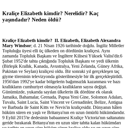
Kraliçe Elizabeth kimdir? Nerelidir? Kaç
yaşındadır? Neden öldü?
Kraliçe Elizabeth kimdir? II. Elizabeth, Elizabeth Alexandra
Mary Windsor
; d. 21 Nisan 1926 tarihinde doğdu. İngiliz Milletler
Topluluğu üyesi elli üç ülkeden on dördünün kraliçesi. Aynı
zamanda Topluluk Başkanı ve İngiltere Kilisesi Yüksek Valisi'dir.6
Şubat 1952'de tahta çıktığında Topluluk Başkanı ve yedi ülkenin
(Birleşik Krallık, Kanada, Avustralya, Yeni Zelanda, Güney Afrika,
Pakistan ve Seylan) kraliçesi oldu. Bir sonraki yıl gerçekleşen taç
giyme töreninin televizyonda gösterilmesiyle bir ilk gerçekleştirildi.
1956'dan 1992'ye kadar bölgelerin bağımsızlık kazanması ve bazı
krallıkların cumhuriyet olmasıyla krallıkların sayısı değişti.
Günümüzde, yukarıda sayılan ülkelerin ilk dördüne ek olarak
Jamaika, Bahamalar, Grenada, Papua Yeni Gine, Solomon Adaları,
Tuvalu, Saint Lucia, Saint Vincent ve Grenadinler, Belize, Antigua
ve Barbuda ile Saint Kitts ve Nevis'in kraliçesidir. Dünyanın hâlen
hüküm süren en yaşlı ve Britanya'nın en uzun ömürlü hükümdarıdır.
9 Eylül 2015'te dedesinin babaannesi Kraliçe Victoria'nın saltanatını
geride bırakarak Britanya'nın en uzun süre tahtta kalan hükümdarı
ve tarihte en uzun süre hüküm süren kraliçe oldu ve en uzun süre