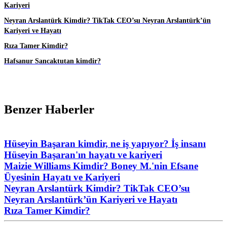
Kariyeri
Neyran Arslantürk Kimdir? TikTak CEO’su Neyran Arslantürk’ün
Kariyeri ve Hayatı
Rıza Tamer Kimdir?
Hafsanur Sancaktutan kimdir?
Benzer Haberler
Hüseyin Başaran kimdir, ne iş yapıyor? İş insanı
Hüseyin Başaran'ın hayatı ve kariyeri
Maizie Williams Kimdir? Boney M.'nin Efsane
Üyesinin Hayatı ve Kariyeri
Neyran Arslantürk Kimdir? TikTak CEO’su
Neyran Arslantürk’ün Kariyeri ve Hayatı
Rıza Tamer Kimdir?