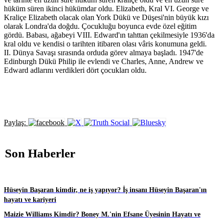
hüküm süren ikinci hükümdar oldu. Elizabeth, Kral VI. George ve
Kraliçe Elizabeth olacak olan York Dükü ve Düşesi'nin büyük kızı
olarak Londra'da doğdu. Çocukluğu boyunca evde özel eğitim
gördü. Babası, ağabeyi VIII. Edward'ın tahttan çekilmesiyle 1936'da
kral oldu ve kendisi o tarihten itibaren olası vâris konumuna geldi.
II. Dünya Savaşı sırasında orduda görev almaya başladı. 1947'de
Edinburgh Dükü Philip ile evlendi ve Charles, Anne, Andrew ve
Edward adlarını verdikleri dört çocukları oldu.
Paylaş:
Son Haberler
Hüseyin Başaran kimdir, ne iş yapıyor? İş insanı Hüseyin Başaran'ın
hayatı ve kariyeri
Maizie Williams Kimdir? Boney M.'nin Efsane Üyesinin Hayatı ve