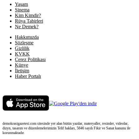
Yaşam
Sinema
Kim Kimdir?
Rüya Tabirleri
Ne Demek?
Hakkımızda
Sözleşme
Gizlilik
KVKK
Çerez Politikası
Künye
İletişim
Haber Portalı
demokrasigazetesi.com sitesinde yer alan bütün yazılar, materyaller, resimler, videolar,
dizyn, tasarım ve düzenlemelerimizin Telif hakları, 5846 sayılı Fikir ve Sanat kanunu ile
korunmaktadır.