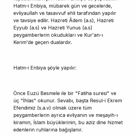
Hatm-i Enbiya, mübarek gün ve gecelerde,
evliyaullah ve tasavvuf ehli tarafından yapılır
ve tavsiye edilir. Hazreti Âdem (a.s), Hazreti
Eyyub (a.s) ve Hazreti Yunus (a.s)
peygamberlerin okudukları ve Kur'an-ı
Kerim'de geçen dualardır.
Hatm-i Enbiya şöyle yapılır:
Önce Euzü Besmele ile bir "Fatiha suresi" ve
üç "İhlas" okunur. Sevabı, başta Resul-i Ekrem
Efendimiz (s.a.v) olmak üzere tüm
peygamberlerin ayrıca evliyanın ve meşayih-ı
kiramın, İslam büyüklerinin, bu aziz dine hizmet
edenlerin ruhlarına bağışlanır.