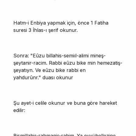
Hatm-i Enbiya yapmak için, önce 1 Fatiha
suresi 3 İhlas-ı şerif okunur.
Sonra: "Eûzu billahis-semiıl-alimi mineş-
şeytanir-racim. Rabbi eûzu bike min hemezatiş-
şeyatıyn. Ve eûzu bike rabbi en
yahdurûnr." duası okunur
Şu ayet-i celile okunur ve buna göre hareket
edilir:
Bismillahir-rahmanir-rahim. Ya eyyühellezine