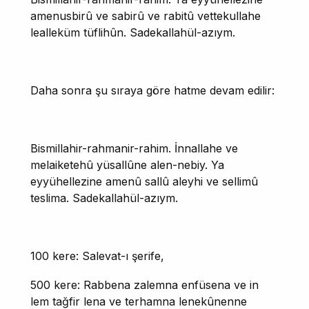
amenusbirû ve sabirû ve rabitû vettekullahe
lealleküm tüflihûn. Sadekallahül-azıym.
Daha sonra şu sıraya göre hatme devam edilir:
Bismillahir-rahmanir-rahim. İnnallahe ve
melaiketehû yüsallûne alen-nebiy. Ya
eyyühellezine amenû sallû aleyhi ve sellimû
teslima. Sadekallahül-azıym.
100 kere: Salevat-ı şerife,
500 kere: Rabbena zalemna enfüsena ve in
lem tağfir lena ve terhamna lenekûnenne