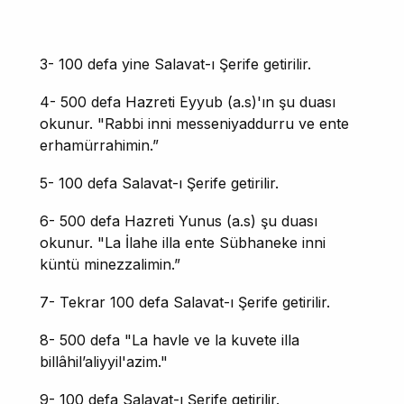
3- 100 defa yine Salavat-ı Şerife getirilir.
4- 500 defa Hazreti Eyyub (a.s)'ın şu duası
okunur. "Rabbi inni messeniyaddurru ve ente
erhamürrahimin.”
5- 100 defa Salavat-ı Şerife getirilir.
6- 500 defa Hazreti Yunus (a.s) şu duası
okunur. "La İlahe illa ente Sübhaneke inni
küntü minezzalimin.”
7- Tekrar 100 defa Salavat-ı Şerife getirilir.
8- 500 defa "La havle ve la kuvete illa
billâhil’aliyyil'azim."
9- 100 defa Salavat-ı Şerife getirilir.