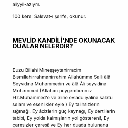
aliyyil-azıym.
100 kere: Salevat-ı şerife, okunur.
MEVLİD KANDİLİ'NDE OKUNACAK
DUALAR NELERDİR?
Euzu Billahi Mineşşeytanirracim
Bismillahirrahmanirrahim Allahümme Salli âlâ
Seyyidina Muhammedin ve âlâ Âli seyyidina
Muhammed (Allahım peygamberimiz
Hz.Muhammed'e ve aline evladu iyaline salatu
selam ve esenlikler eyle ) Ey talihsizlerin
sığınağı, Ey âcizlerin güç kaynağı, Ey dertlilerin
tabibi, Ey yolda kalmışların yol göstereni!, Ey
çaresizler çaresi! ve Ey her duada bulunana