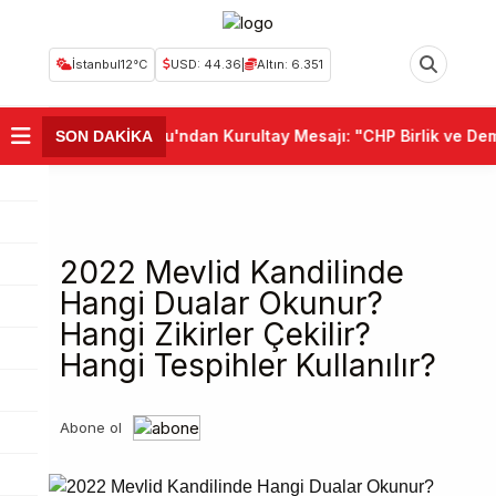
İstanbul
12°C
USD: 44.36
|
Altın: 6.351
al Kılıçdaroğlu'ndan Kurultay Mesajı: "CHP Birlik ve Demokrasi
SON DAKİKA
2022 Mevlid Kandilinde
Hangi Dualar Okunur?
Hangi Zikirler Çekilir?
Hangi Tespihler Kullanılır?
Abone ol