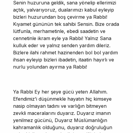
Senin huzuruna geldik, sana yönelip ellerimizi
açtık, yalvarıyoruz, dualarımızı kabul eyleyip
bizleri huzurundan boş çevirme ya Rabbi!
Kıyamet gününün tek sahibi Sensin. Bize orada
lütfunla, merhametinle, ebedi saadetin ve
cennetinle ikram eyle ya Rabbi! Yalnız Sana
kulluk eder ve yalnız senden yardım dileriz.
Bizlere ilahi rahmet hazinenden bol bol yardım
ihsan eyleyip bizleri ibadetin, itaatin hayırlı ve
nurlu yolundan ayırma ya Rabbi!
Ya Rabbi Ey her şeye gücü yeten Allahım.
Efendimiz'i düşünmekle hayatın hiç kimseye
nasip olmayan tadını ve varlığın bitmeyen
zevkli maceralarını duyarız. Duyarız imanın
yenilmez gücünü, Duyarız Müslümanlığın
kahramanlık olduğunu, duyarız doğruluğun