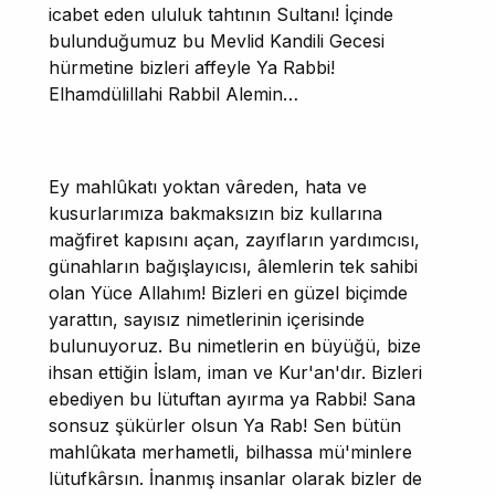
icabet eden ululuk tahtının Sultanı! İçinde
bulunduğumuz bu Mevlid Kandili Gecesi
hürmetine bizleri affeyle Ya Rabbi!
Elhamdülillahi Rabbil Alemin…
Ey mahlûkatı yoktan vâreden, hata ve
kusurlarımıza bakmaksızın biz kullarına
mağfiret kapısını açan, zayıfların yardımcısı,
günahların bağışlayıcısı, âlemlerin tek sahibi
olan Yüce Allahım! Bizleri en güzel biçimde
yarattın, sayısız nimetlerinin içerisinde
bulunuyoruz. Bu nimetlerin en büyüğü, bize
ihsan ettiğin İslam, iman ve Kur'an'dır. Bizleri
ebediyen bu lütuftan ayırma ya Rabbi! Sana
sonsuz şükürler olsun Ya Rab! Sen bütün
mahlûkata merhametli, bilhassa mü'minlere
lütufkârsın. İnanmış insanlar olarak bizler de