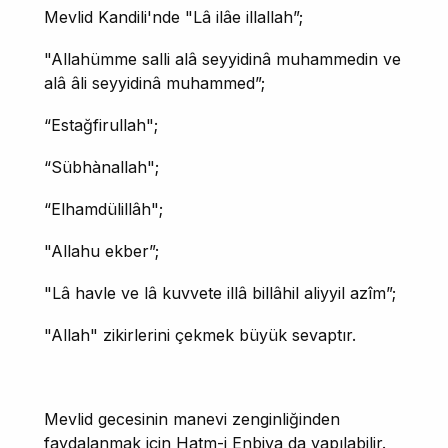
Mevlid Kandili'nde "Lâ ilâe illallah”;
"Allahümme salli alâ seyyidinâ muhammedin ve
alâ âli seyyidinâ muhammed”;
“Estağfirullah";
“Sübhànallah";
“Elhamdülillâh";
"Allahu ekber”;
"Lâ havle ve lâ kuvvete illâ billâhil aliyyil azîm”;
"Allah" zikirlerini çekmek büyük sevaptır.
Mevlid gecesinin manevi zenginliğinden
faydalanmak için Hatm-i Enbiya da yapılabilir.