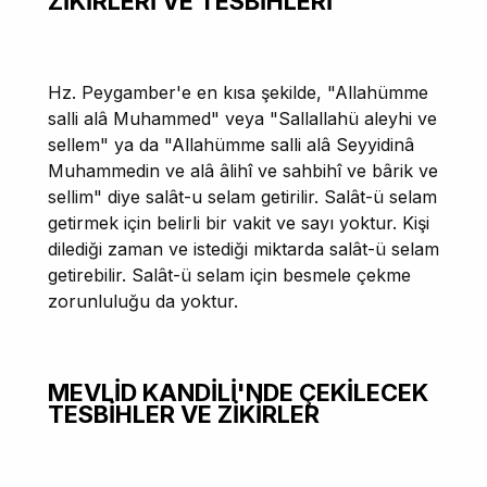
ZİKİRLERİ VE TESBİHLERİ
Hz. Peygamber'e en kısa şekilde, "Allahümme
salli alâ Muhammed" veya "Sallallahü aleyhi ve
sellem" ya da "Allahümme salli alâ Seyyidinâ
Muhammedin ve alâ âlihî ve sahbihî ve bârik ve
sellim" diye salât-u selam getirilir. Salât-ü selam
getirmek için belirli bir vakit ve sayı yoktur. Kişi
dilediği zaman ve istediği miktarda salât-ü selam
getirebilir. Salât-ü selam için besmele çekme
zorunluluğu da yoktur.
MEVLİD KANDİLİ'NDE ÇEKİLECEK
TESBİHLER VE ZİKİRLER