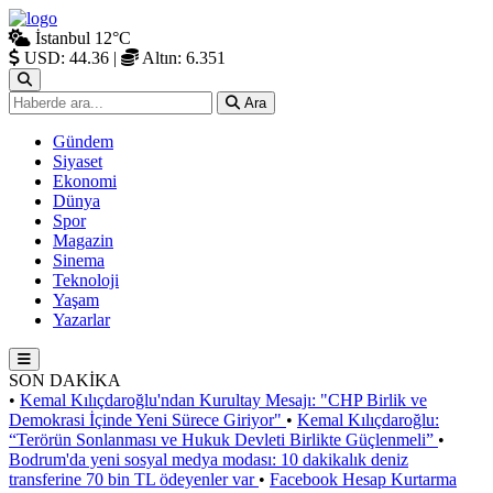
İstanbul
12°C
USD: 44.36
|
Altın: 6.351
Ara
Gündem
Siyaset
Ekonomi
Dünya
Spor
Magazin
Sinema
Teknoloji
Yaşam
Yazarlar
SON DAKİKA
•
Kemal Kılıçdaroğlu'ndan Kurultay Mesajı: "CHP Birlik ve
Demokrasi İçinde Yeni Sürece Giriyor"
•
Kemal Kılıçdaroğlu:
“Terörün Sonlanması ve Hukuk Devleti Birlikte Güçlenmeli”
•
Bodrum'da yeni sosyal medya modası: 10 dakikalık deniz
transferine 70 bin TL ödeyenler var
•
Facebook Hesap Kurtarma