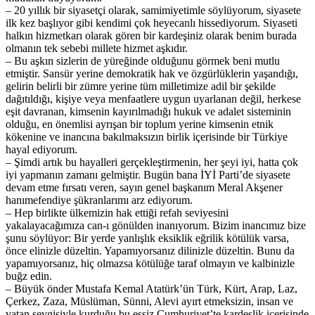
– 20 yıllık bir siyasetçi olarak, samimiyetimle söylüyorum, siyasete
ilk kez başlıyor gibi kendimi çok heyecanlı hissediyorum. Siyaseti
halkın hizmetkarı olarak gören bir kardeşiniz olarak benim burada
olmanın tek sebebi millete hizmet aşkıdır.
– Bu aşkın sizlerin de yüreğinde olduğunu görmek beni mutlu
etmiştir. Sansür yerine demokratik hak ve özgürlüklerin yaşandığı,
gelirin belirli bir zümre yerine tüm milletimize adil bir şekilde
dağıtıldığı, kişiye veya menfaatlere uygun uyarlanan değil, herkese
eşit davranan, kimsenin kayırılmadığı hukuk ve adalet sisteminin
olduğu, en önemlisi ayrışan bir toplum yerine kimsenin etnik
kökenine ve inancına bakılmaksızın birlik içerisinde bir Türkiye
hayal ediyorum.
– Şimdi artık bu hayalleri gerçekleştirmenin, her şeyi iyi, hatta çok
iyi yapmanın zamanı gelmiştir. Bugün bana İYİ Parti’de siyasete
devam etme fırsatı veren, sayın genel başkanım Meral Akşener
hanımefendiye şükranlarımı arz ediyorum.
– Hep birlikte ülkemizin hak ettiği refah seviyesini
yakalayacağımıza can-ı gönülden inanıyorum. Bizim inancımız bize
şunu söylüyor: Bir yerde yanlışlık eksiklik eğrilik kötülük varsa,
önce elinizle düzeltin. Yapamıyorsanız dilinizle düzeltin. Bunu da
yapamıyorsanız, hiç olmazsa kötülüğe taraf olmayın ve kalbinizle
buğz edin.
– Büyük önder Mustafa Kemal Atatürk’ün Türk, Kürt, Arap, Laz,
Çerkez, Zaza, Müslüman, Sünni, Alevi ayırt etmeksizin, insan ve
vatan sevgisiyle kurduğu bu eşsiz Cumhuriyet’te kardeşlik içerisinde