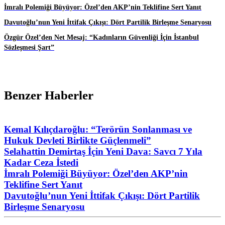
İmralı Polemiği Büyüyor: Özel’den AKP’nin Teklifine Sert Yanıt
Davutoğlu’nun Yeni İttifak Çıkışı: Dört Partilik Birleşme Senaryosu
Özgür Özel’den Net Mesaj: “Kadınların Güvenliği İçin İstanbul
Sözleşmesi Şart”
Benzer Haberler
Kemal Kılıçdaroğlu: “Terörün Sonlanması ve
Hukuk Devleti Birlikte Güçlenmeli”
Selahattin Demirtaş İçin Yeni Dava: Savcı 7 Yıla
Kadar Ceza İstedi
İmralı Polemiği Büyüyor: Özel’den AKP’nin
Teklifine Sert Yanıt
Davutoğlu’nun Yeni İttifak Çıkışı: Dört Partilik
Birleşme Senaryosu