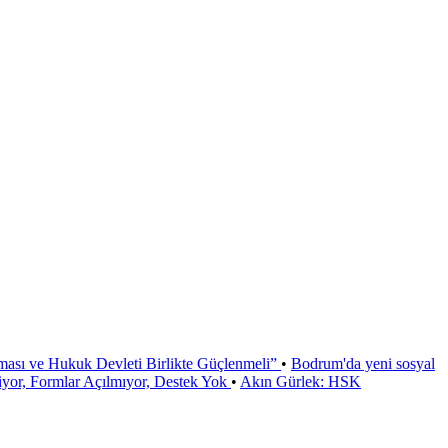
ması ve Hukuk Devleti Birlikte Güçlenmeli”
•
Bodrum'da yeni sosyal
or, Formlar Açılmıyor, Destek Yok
•
Akın Gürlek: HSK