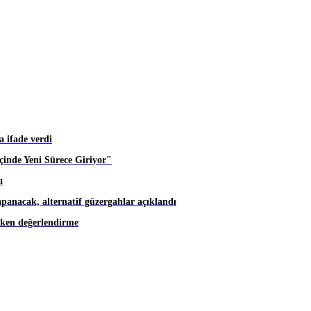
 ifade verdi
inde Yeni Sürece Giriyor"
ı
apanacak, alternatif güzergahlar açıklandı
eken değerlendirme