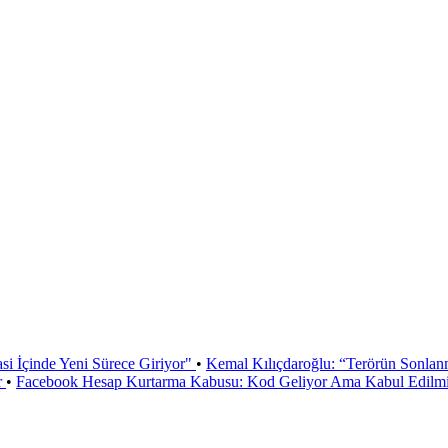
si İçinde Yeni Sürece Giriyor"
•
Kemal Kılıçdaroğlu: “Terörün Sonlan
r
•
Facebook Hesap Kurtarma Kabusu: Kod Geliyor Ama Kabul Edilmiy