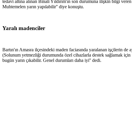
tedavi altına alınan Binali Yıldırım'ın son durumuna ilişkin bilgi ver
Muhtemelen yarın yapılabilir'' diye konuştu.
Yaralı madenciler
Bartın'ın Amasra ilçesindeki maden faciasında yaralanan işçilerin de
(Solunum yetmezliği durumunda özel cihazlarla destek sağlamak için nef
bugün yarın çıkabilir. Genel durumları daha iyi'' dedi.