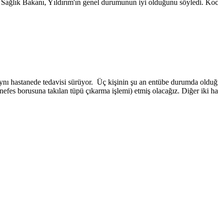
en Sağlık Bakanı, Yıldırım'ın genel durumunun iyi olduğunu söyledi. Koc
 aynı hastanede tedavisi sürüyor. Üç kişinin şu an entübe durumda old
es borusuna takılan tüpü çıkarma işlemi) etmiş olacağız. Diğer iki hasta