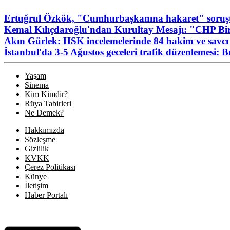
Ertuğrul Özkök, "Cumhurbaşkanına hakaret" soruşt
Kemal Kılıçdaroğlu'ndan Kurultay Mesajı: "CHP Birl
Akın Gürlek: HSK incelemelerinde 84 hakim ve savcı 
İstanbul'da 3-5 Ağustos geceleri trafik düzenlemesi: 
Yaşam
Sinema
Kim Kimdir?
Rüya Tabirleri
Ne Demek?
Hakkımızda
Sözleşme
Gizlilik
KVKK
Çerez Politikası
Künye
İletişim
Haber Portalı