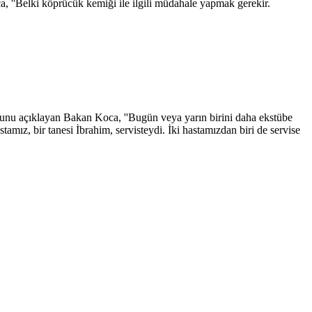
a, ''Belki köprücük kemiği ile ilgili müdahale yapmak gerekir.
uğunu açıklayan Bakan Koca, ''Bugün veya yarın birini daha ekstübe
mız, bir tanesi İbrahim, servisteydi. İki hastamızdan biri de servise