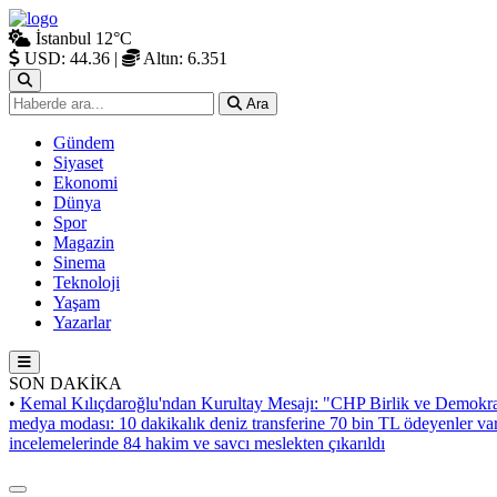
İstanbul
12°C
USD: 44.36
|
Altın: 6.351
Ara
Gündem
Siyaset
Ekonomi
Dünya
Spor
Magazin
Sinema
Teknoloji
Yaşam
Yazarlar
SON DAKİKA
•
Kemal Kılıçdaroğlu'ndan Kurultay Mesajı: "CHP Birlik ve Demokra
medya modası: 10 dakikalık deniz transferine 70 bin TL ödeyenler va
incelemelerinde 84 hakim ve savcı meslekten çıkarıldı