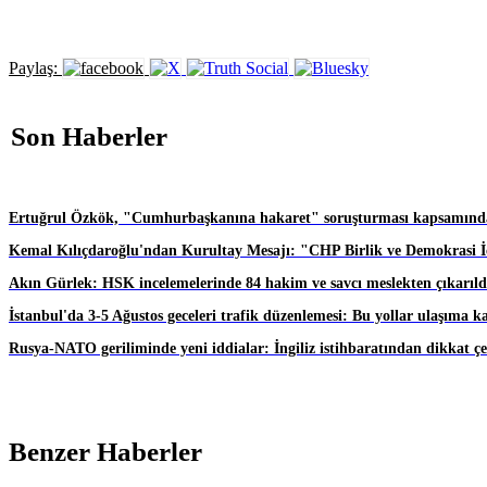
Paylaş:
Son Haberler
Ertuğrul Özkök, "Cumhurbaşkanına hakaret" soruşturması kapsamında
Kemal Kılıçdaroğlu'ndan Kurultay Mesajı: "CHP Birlik ve Demokrasi İç
Akın Gürlek: HSK incelemelerinde 84 hakim ve savcı meslekten çıkarıld
İstanbul'da 3-5 Ağustos geceleri trafik düzenlemesi: Bu yollar ulaşıma k
Rusya-NATO geriliminde yeni iddialar: İngiliz istihbaratından dikkat ç
Benzer Haberler