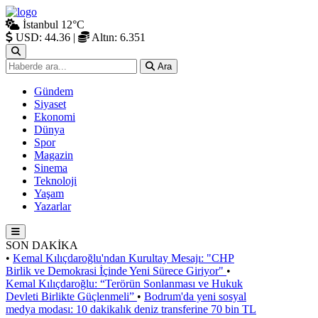
İstanbul
12°C
USD: 44.36
|
Altın: 6.351
Ara
Gündem
Siyaset
Ekonomi
Dünya
Spor
Magazin
Sinema
Teknoloji
Yaşam
Yazarlar
SON DAKİKA
•
Kemal Kılıçdaroğlu'ndan Kurultay Mesajı: "CHP
Birlik ve Demokrasi İçinde Yeni Sürece Giriyor"
•
Kemal Kılıçdaroğlu: “Terörün Sonlanması ve Hukuk
Devleti Birlikte Güçlenmeli”
•
Bodrum'da yeni sosyal
medya modası: 10 dakikalık deniz transferine 70 bin TL