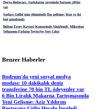
Derya Bedavacı: Şarkılarım sayesinde barışan çiftler
var
Şarkıcı Güllü’nün ölümünde flaş gelişme: Kızı ve iki
kişi gözaltında
Bülent Ersoy Kayseri Konserinde Sinirlendi: Mikrofon
Sehpasını Fırlatıp Seyirciye Sert Çıktı
Benzer Haberler
Bodrum'da yeni sosyal medya
modası: 10 dakikalık deniz
transferine 70 bin TL ödeyenler var
6 Bin Liralık Makarna Tartışmasında
Yeni Gelişme: Aziz Yıldırım
Restorana Gidip Hesabı İnceledi