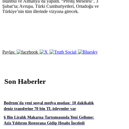
İstanbul ve Almanya’da yapıldı. “Prestij Meselesi”, 3
Şubat’ta; Avrupa, Türki Cumhuriyetleri, Ortadoğu ve
Türkiye’nin tüm illerinde vizyona girecek.
Paylaş:
Son Haberler
Bodrum'da yeni sosyal medya modası: 10 dakikalık
deniz transferine 70 bin TL ödeyenler var
6 Bin Liralık Makarna Tartışmasında Yeni Gelişme:
Aziz Yıldırım Restorana Gidip Hesabı İnceledi