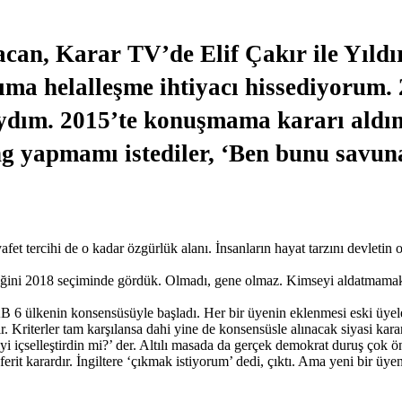
can, Karar TV’de Elif Çakır ile Yıld
ma helalleşme ihtiyacı hissediyorum
ım. 2015’te konuşmama kararı aldım
g yapmamı istediler, ‘Ben bunu savu
et tercihi de o kadar özgürlük alanı. İnsanların hayat tarzını devletin 
ni 2018 seçiminde gördük. Olmadı, gene olmaz. Kimseyi aldatmamak lazım
 AB 6 ülkenin konsensüsüyle başladı. Her bir üyenin eklenmesi eski üye
bilir. Kriterler tam karşılansa dahi yine de konsensüsle alınacak siyasi 
içselleştirdin mi?’ der. Altılı masada da gerçek demokrat duruş çok ö
nferit karardır. İngiltere ‘çıkmak istiyorum’ dedi, çıktı. Ama yeni bir ü