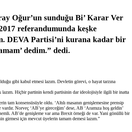
ıray Oğur’un sunduğu Bi’ Karar Ver
. 2017 referandumunda keşke
. DEVA Partisi’ni kurana kadar bir
namam’ dedim.” dedi.
olduğu gibi kabul etmesi lazım. Devletin görevi, o hayat tarzına
. Hiçbir partinin kendi partisinin dar ideolojisiyle ilgili bir inatta
lerin tam konsensüsüyle oldu. ‘Altılı masanın genişlemesine prensip
karar vardır. Norveç ‘AB’ye gireceğim’ dese, AB ‘Aramıza hoş geldin’
nemli. AB’de genişleme var ama Brexit örneği de var. Yani gönüllü bir
yenin girmesi için mevcut üyelerin tamam demesi lazım.”