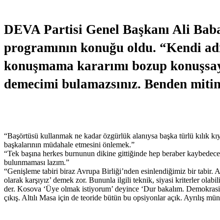
DEVA Partisi Genel Başkanı Ali Baba
programının konuğu oldu. “Kendi adı
konuşmama kararımı bozup konuşsayd
demecimi bulamazsınız. Benden mitin
“Başörtüsü kullanmak ne kadar özgürlük alanıysa başka türlü kılık kıyaf
başkalarının müdahale etmesini önlemek.”
“Tek başına herkes burnunun dikine gittiğinde hep beraber kaybedeceği
bulunmaması lazım.”
“Genişleme tabiri biraz Avrupa Birliği’nden esinlendiğimiz bir tabir.
olarak karşıyız’ demek zor. Bununla ilgili teknik, siyasi kriterler ola
der. Kosova ‘Üye olmak istiyorum’ deyince ‘Dur bakalım. Demokrasiyi 
çıkış. Altılı Masa için de teoride bütün bu opsiyonlar açık. Ayrılış mü