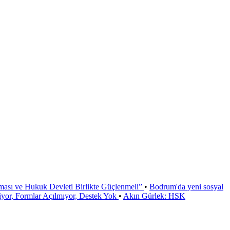
ması ve Hukuk Devleti Birlikte Güçlenmeli”
•
Bodrum'da yeni sosyal
or, Formlar Açılmıyor, Destek Yok
•
Akın Gürlek: HSK