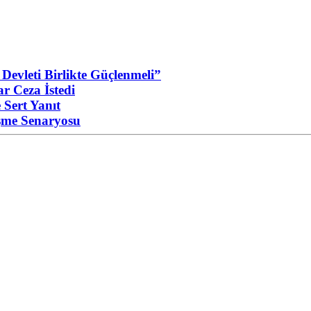
evleti Birlikte Güçlenmeli”
ar Ceza İstedi
 Sert Yanıt
eşme Senaryosu