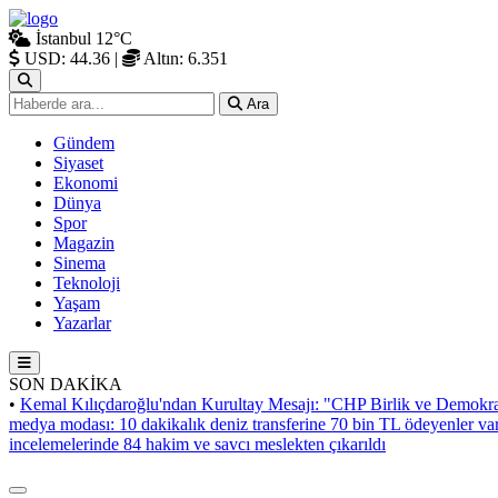
İstanbul
12°C
USD: 44.36
|
Altın: 6.351
Ara
Gündem
Siyaset
Ekonomi
Dünya
Spor
Magazin
Sinema
Teknoloji
Yaşam
Yazarlar
SON DAKİKA
•
Kemal Kılıçdaroğlu'ndan Kurultay Mesajı: "CHP Birlik ve Demokra
medya modası: 10 dakikalık deniz transferine 70 bin TL ödeyenler va
incelemelerinde 84 hakim ve savcı meslekten çıkarıldı