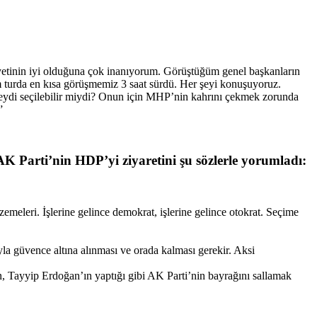
yetinin iyi olduğuna çok inanıyorum. Görüştüğüm genel başkanların
ğım turda en kısa görüşmemiz 3 saat sürdü. Her şeyi konuşuyoruz.
seydi seçilebilir miydi? Onun için MHP’nin kahrını çekmek zorunda
”
Parti’nin HDP’yi ziyaretini şu sözlerle yorumladı:
leri. İşlerine gelince demokrat, işlerine gelince otokrat. Seçime
la güvence altına alınması ve orada kalması gerekir. Aksi
n, Tayyip Erdoğan’ın yaptığı gibi AK Parti’nin bayrağını sallamak