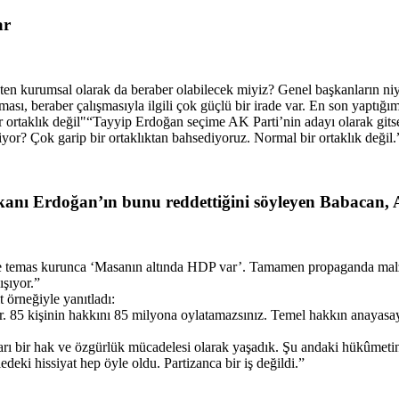
ar
ten kurumsal olarak da beraber olabilecek miyiz? Genel başkanların ni
olması, beraber çalışmasıyla ilgili çok güçlü bir irade var. En son yaptı
 ortaklık değil"“Tayyip Erdoğan seçime AK Parti’nin adayı olarak git
yor? Çok garip bir ortaklıktan bahsediyoruz. Normal bir ortaklık değil.
ı Erdoğan’ın bunu reddettiğini söyleyen Babacan, AK 
e temas kurunca ‘Masanın altında HDP var’. Tamamen propaganda malzeme
şıyor.”
 örneğiyle yanıtladı:
ir. 85 kişinin hakkını 85 milyona oylatamazsınız. Temel hakkın anayasay
arı bir hak ve özgürlük mücadelesi olarak yaşadık. Şu andaki hükûmeti
deki hissiyat hep öyle oldu. Partizanca bir iş değildi.”