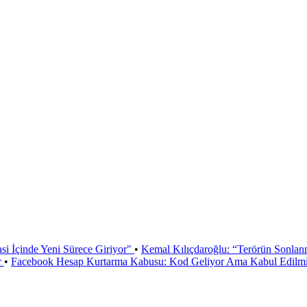
si İçinde Yeni Sürece Giriyor"
•
Kemal Kılıçdaroğlu: “Terörün Sonlan
r
•
Facebook Hesap Kurtarma Kabusu: Kod Geliyor Ama Kabul Edilmiy