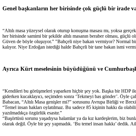
Genel başkanların her birisinde çok güçlü bir irade v
“Altılı masa yüzeysel olarak oturup konuşma masası mı, yoksa gerçek
her birisinde samimi bir şekilde altılı masanın beraber olması, güçlü 
Güven de böyle oluşuyor.” "Bahçeli niye bakan vermiyor? Normal bir
kalıyor. Niye Erdoğan istediği halde Bahçeli bir tane bakan ismi vermi
Ayrıca Kürt meselesinin büyüdüğünü ve Cumhurbaşkan
“Kendileri bu görüşmeleri yaparken hiçbir şey yok. Başka bir HDP il
giderken kucaklayıcı, seçimden sonra ‘Tekmeyi bas gönder’. Öyle çalı
Babacan, “Altılı Masa genişler mi?” sorusunu Avrupa Birliği ve Brexit
“Temel insan hakları oylatılmaz. Bu sadece 85 kişinin hakkı da olabil
yazılmadıkça özgürlük esastır.”
“Başörtüsü sorunu yaşadıysa halamlar ya da kız kardeşlerim, biz bunl
olarak değil. Öyle bir şey yapmadık. ‘Bu temel insan hakkı’ dedik. Aile