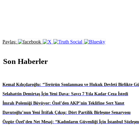
Paylaş:
Son Haberler
Kemal Kılıçdaroğlu: “Terörün Sonlanması ve Hukuk Devleti Birlikte G
Selahattin Demirtaş İçin Yeni Dava: Savcı 7 Yıla Kadar Ceza İstedi
İmralı Polemiği Büyüyor: Özel’den AKP’nin Teklifine Sert Yanıt
Davutoğlu’nun Yeni İttifak Çıkışı: Dört Partilik Birleşme Senaryosu
Özgür Özel’den Net Mesaj: “Kadınların Güvenliği İçin İstanbul Sözleşm