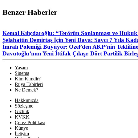
Benzer Haberler
Kemal Kılıçdaroğlu: “Terörün Sonlanması ve Hukuk D
Selahattin Demirtaş İçin Yeni Dava: Savcı 7 Yıla Kad
İmralı Polemiği Büyüyor: Özel’den AKP’nin Teklifine
Davutoğlu’nun Yeni İttifak Çıkışı: Dört Partilik Birl
Yaşam
Sinema
Kim Kimdir?
Rüya Tabirleri
Ne Demek?
Hakkımızda
Sözleşme
Gizlilik
KVKK
Çerez Politikası
Künye
İletişim