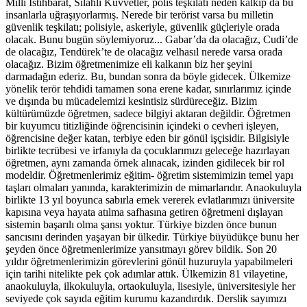
Milli İstihbarat, Silahlı Kuvvetler, polis teşkilatı neden kalkıp da bu
insanlarla uğraşıyorlarmış. Nerede bir terörist varsa bu milletin
güvenlik teşkilatı; polisiyle, askeriyle, güvenlik güçleriyle orada
olacak. Bunu bugün söylemiyoruz... Gabar’da da olacağız, Cudi’de
de olacağız, Tendürek’te de olacağız velhasıl nerede varsa orada
olacağız. Bizim öğretmenimize eli kalkanın biz her şeyini
darmadağın ederiz. Bu, bundan sonra da böyle gidecek. Ülkemize
yönelik terör tehdidi tamamen sona erene kadar, sınırlarımız içinde
ve dışında bu mücadelemizi kesintisiz sürdüreceğiz. Bizim
kültürümüzde öğretmen, sadece bilgiyi aktaran değildir. Öğretmen
bir kuyumcu titizliğinde öğrencisinin içindeki o cevheri işleyen,
öğrencisine değer katan, terbiye eden bir gönül işçisidir. Bilgisiyle
birlikte tecrübesi ve irfanıyla da çocuklarımızı geleceğe hazırlayan
öğretmen, aynı zamanda örnek alınacak, izinden gidilecek bir rol
modeldir. Öğretmenlerimiz eğitim- öğretim sistemimizin temel yapı
taşları olmaları yanında, karakterimizin de mimarlarıdır. Anaokuluyla
birlikte 13 yıl boyunca sabırla emek vererek evlatlarımızı üniversite
kapısına veya hayata atılma safhasına getiren öğretmeni dışlayan
sistemin başarılı olma şansı yoktur. Türkiye bizden önce bunun
sancısını derinden yaşayan bir ülkedir. Türkiye büyüdükçe bunu her
şeyden önce öğretmenlerimize yansıtmayı görev bildik. Son 20
yıldır öğretmenlerimizin görevlerini gönül huzuruyla yapabilmeleri
için tarihi nitelikte pek çok adımlar attık. Ülkemizin 81 vilayetine,
anaokuluyla, ilkokuluyla, ortaokuluyla, lisesiyle, üniversitesiyle her
seviyede çok sayıda eğitim kurumu kazandırdık. Derslik sayımızı