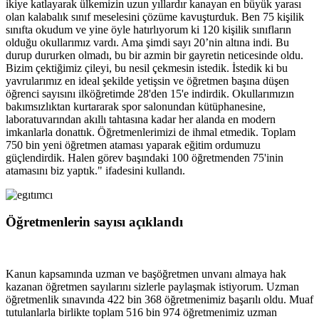
ikiye katlayarak ülkemizin uzun yıllardır kanayan en büyük yarası
olan kalabalık sınıf meselesini çözüme kavuşturduk. Ben 75 kişilik
sınıfta okudum ve yine öyle hatırlıyorum ki 120 kişilik sınıfların
olduğu okullarımız vardı. Ama şimdi sayı 20’nin altına indi. Bu
durup dururken olmadı, bu bir azmin bir gayretin neticesinde oldu.
Bizim çektiğimiz çileyi, bu nesil çekmesin istedik. İstedik ki bu
yavrularımız en ideal şekilde yetişsin ve öğretmen başına düşen
öğrenci sayısını ilköğretimde 28'den 15'e indirdik. Okullarımızın
bakımsızlıktan kurtararak spor salonundan kütüphanesine,
laboratuvarından akıllı tahtasına kadar her alanda en modern
imkanlarla donattık. Öğretmenlerimizi de ihmal etmedik. Toplam
750 bin yeni öğretmen ataması yaparak eğitim ordumuzu
güçlendirdik. Halen görev başındaki 100 öğretmenden 75'inin
atamasını biz yaptık." ifadesini kullandı.
Öğretmenlerin sayısı açıklandı
Kanun kapsamında uzman ve başöğretmen unvanı almaya hak
kazanan öğretmen sayılarını sizlerle paylaşmak istiyorum. Uzman
öğretmenlik sınavında 422 bin 368 öğretmenimiz başarılı oldu. Muaf
tutulanlarla birlikte toplam 516 bin 974 öğretmenimiz uzman