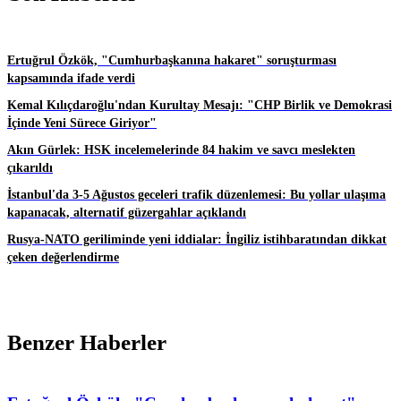
Ertuğrul Özkök, "Cumhurbaşkanına hakaret" soruşturması
kapsamında ifade verdi
Kemal Kılıçdaroğlu'ndan Kurultay Mesajı: "CHP Birlik ve Demokrasi
İçinde Yeni Sürece Giriyor"
Akın Gürlek: HSK incelemelerinde 84 hakim ve savcı meslekten
çıkarıldı
İstanbul'da 3-5 Ağustos geceleri trafik düzenlemesi: Bu yollar ulaşıma
kapanacak, alternatif güzergahlar açıklandı
Rusya-NATO geriliminde yeni iddialar: İngiliz istihbaratından dikkat
çeken değerlendirme
Benzer Haberler