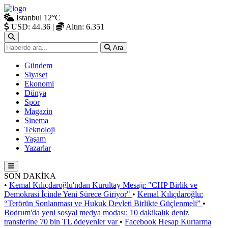
İstanbul
12°C
USD: 44.36
|
Altın: 6.351
Ara
Gündem
Siyaset
Ekonomi
Dünya
Spor
Magazin
Sinema
Teknoloji
Yaşam
Yazarlar
SON DAKİKA
•
Kemal Kılıçdaroğlu'ndan Kurultay Mesajı: "CHP Birlik ve
Demokrasi İçinde Yeni Sürece Giriyor"
•
Kemal Kılıçdaroğlu:
“Terörün Sonlanması ve Hukuk Devleti Birlikte Güçlenmeli”
•
Bodrum'da yeni sosyal medya modası: 10 dakikalık deniz
transferine 70 bin TL ödeyenler var
•
Facebook Hesap Kurtarma