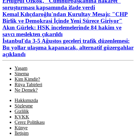
Ertuğrul Özkök, "Cumhurbaşkanına hakaret"
soruşturması kapsamında ifade verdi
Kemal Kılıçdaroğlu'ndan Kurultay Mesajı: "CHP
Birlik ve Demokrasi İçinde Yeni Sürece Giriyor"
Akın Gürlek: HSK incelemelerinde 84 hakim ve
savcı meslekten çıkarıldı
İstanbul'da 3-5 Ağustos geceleri trafik düzenlemesi:
Bu yollar ulaşıma kapanacak, alternatif güzergahlar
açıklandı
Yaşam
Sinema
Kim Kimdir?
Rüya Tabirleri
Ne Demek?
Hakkımızda
Sözleşme
Gizlilik
KVKK
Çerez Politikası
Künye
İletişim