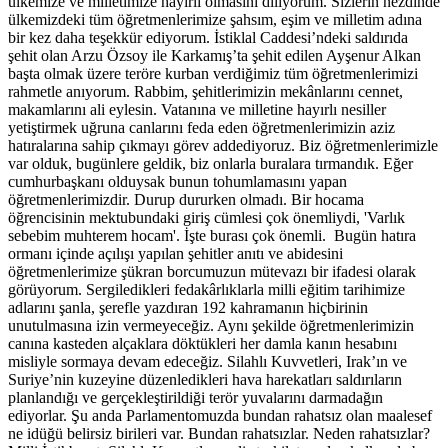
ülkemize ve milletimize hayırlı olmasını diliyorum. Sizlerin nezdinde
ülkemizdeki tüm öğretmenlerimize şahsım, eşim ve milletim adına
bir kez daha teşekkür ediyorum. İstiklal Caddesi’ndeki saldırıda
şehit olan Arzu Özsoy ile Karkamış’ta şehit edilen Ayşenur Alkan
başta olmak üzere teröre kurban verdiğimiz tüm öğretmenlerimizi
rahmetle anıyorum. Rabbim, şehitlerimizin mekânlarını cennet,
makamlarını ali eylesin. Vatanına ve milletine hayırlı nesiller
yetiştirmek uğruna canlarını feda eden öğretmenlerimizin aziz
hatıralarına sahip çıkmayı görev addediyoruz. Biz öğretmenlerimizle
var olduk, bugünlere geldik, biz onlarla buralara tırmandık. Eğer
cumhurbaşkanı olduysak bunun tohumlamasını yapan
öğretmenlerimizdir. Durup dururken olmadı. Bir hocama
öğrencisinin mektubundaki giriş cümlesi çok önemliydi, 'Varlık
sebebim muhterem hocam'. İşte burası çok önemli. Bugün hatıra
ormanı içinde açılışı yapılan şehitler anıtı ve abidesini
öğretmenlerimize şükran borcumuzun mütevazı bir ifadesi olarak
görüyorum. Sergiledikleri fedakârlıklarla milli eğitim tarihimize
adlarını şanla, şerefle yazdıran 192 kahramanın hiçbirinin
unutulmasına izin vermeyeceğiz. Aynı şekilde öğretmenlerimizin
canına kasteden alçaklara döktükleri her damla kanın hesabını
misliyle sormaya devam edeceğiz. Silahlı Kuvvetleri, Irak’ın ve
Suriye’nin kuzeyine düzenledikleri hava harekatları saldırıların
planlandığı ve gerçekleştirildiği terör yuvalarını darmadağın
ediyorlar. Şu anda Parlamentomuzda bundan rahatsız olan maalesef
ne idüğü belirsiz birileri var. Bundan rahatsızlar. Neden rahatsızlar?