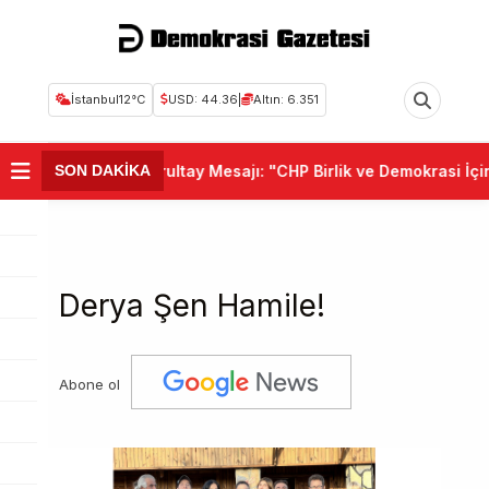
İstanbul
12°C
USD: 44.36
|
Altın: 6.351
ıçdaroğlu'ndan Kurultay Mesajı: "CHP Birlik ve Demokrasi İçinde
SON DAKİKA
Derya Şen Hamile!
Abone ol