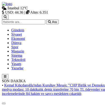
İstanbul
12°C
USD: 44.36
|
Altın: 6.351
Ara
Gündem
Siyaset
Ekonomi
Dünya
Spor
Magazin
Sinema
Teknoloji
Yaşam
Yazarlar
SON DAKİKA
•
Kemal Kılıçdaroğlu'ndan Kurultay Mesajı: "CHP Birlik ve Demokra
medya modası: 10 dakikalık deniz transferine 70 bin TL ödeyenler va
incelemelerinde 84 hakim ve savcı meslekten çıkarıldı