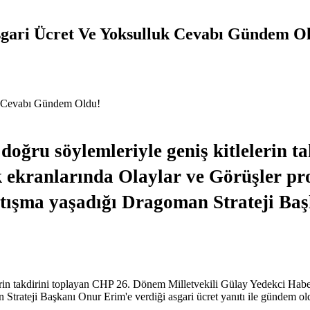
sgari Ücret Ve Yoksulluk Cevabı Gündem O
doğru söylemleriyle geniş kitlelerin 
 ekranlarında Olaylar ve Görüşler pro
e tartışma yaşadığı Dragoman Strateji B
rin takdirini toplayan CHP 26. Dönem Milletvekili Gülay Yedekci Haber
man Strateji Başkanı Onur Erim'e verdiği asgari ücret yanıtı ile gündem o