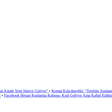
si İçinde Yeni Sürece Giriyor"
•
Kemal Kılıçdaroğlu: “Terörün Sonlan
r
•
Facebook Hesap Kurtarma Kabusu: Kod Geliyor Ama Kabul Edilmiy