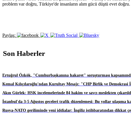
problem var doğru, Türkiye'de insanların alım gücü düştü evet doğru. 
Paylaş:
Son Haberler
Ertuğrul Özkök, "Cumhurbaşkanına hakaret" soruşturması kapsamında
Kemal Kılıçdaroğlu'ndan Kurultay Mesajı: "CHP Birlik ve Demokrasi İç
Akın Gürlek: HSK incelemelerinde 84 hakim ve savcı meslekten çıkarıld
İstanbul'da 3-5 Ağustos geceleri trafik düzenlemesi: Bu yollar ulaşıma k
Rusya-NATO geriliminde yeni iddialar: İngiliz istihbaratından dikkat ç