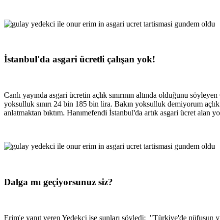
İstanbul'da asgari ücretli çalışan yok!
Canlı yayında asgari ücretin açlık sınırının altında olduğunu söyleye
yoksulluk sınırı 24 bin 185 bin lira. Bakın yoksulluk demiyorum açlık 
anlatmaktan bıktım. Hanımefendi İstanbul'da artık asgari ücret alan yo
Dalga mı geçiyorsunuz siz?
Erim'e yanıt veren Yedekci ise şunları söyledi: "Türkiye'de nüfusun 