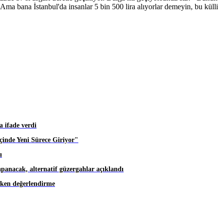
Ama bana İstanbul'da insanlar 5 bin 500 lira alıyorlar demeyin, bu küll
 ifade verdi
inde Yeni Sürece Giriyor"
ı
apanacak, alternatif güzergahlar açıklandı
eken değerlendirme