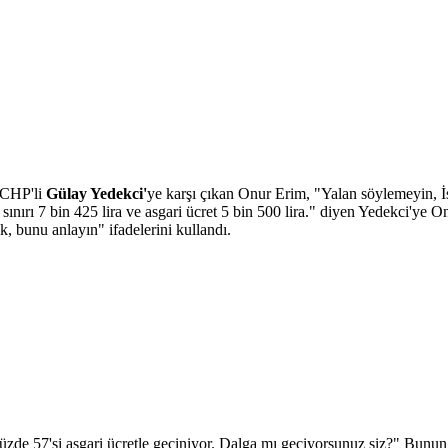
n CHP'li
Gülay Yedekci'
ye karşı çıkan Onur Erim, "Yalan söylemeyin, İst
sınırı 7 bin 425 lira ve asgari ücret 5 bin 500 lira." diyen Yedekci'ye
k, bunu anlayın" ifadelerini kullandı.
yüzde 57'si asgari ücretle geçiniyor. Dalga mı geçiyorsunuz siz?" Bunu