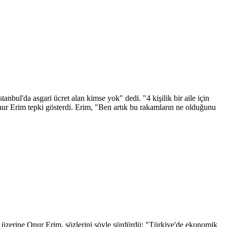
anbul'da asgari ücret alan kimse yok" dedi. "4 kişilik bir aile için
 Onur Erim tepki gösterdi. Erim, "Ben artık bu rakamların ne olduğunu
n üzerine Onur Erim, sözlerini şöyle sürdürdü: "Türkiye'de ekonomik