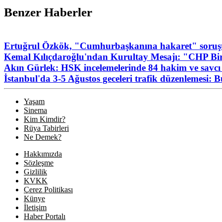
Benzer Haberler
Ertuğrul Özkök, "Cumhurbaşkanına hakaret" soruşt
Kemal Kılıçdaroğlu'ndan Kurultay Mesajı: "CHP Birl
Akın Gürlek: HSK incelemelerinde 84 hakim ve savcı 
İstanbul'da 3-5 Ağustos geceleri trafik düzenlemesi: 
Yaşam
Sinema
Kim Kimdir?
Rüya Tabirleri
Ne Demek?
Hakkımızda
Sözleşme
Gizlilik
KVKK
Çerez Politikası
Künye
İletişim
Haber Portalı