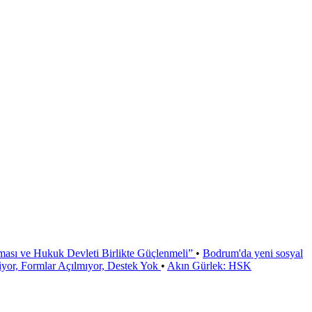
ması ve Hukuk Devleti Birlikte Güçlenmeli”
•
Bodrum'da yeni sosyal
or, Formlar Açılmıyor, Destek Yok
•
Akın Gürlek: HSK