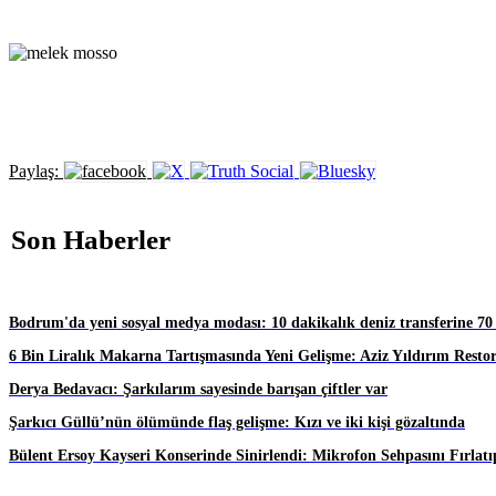
Paylaş:
Son Haberler
Bodrum'da yeni sosyal medya modası: 10 dakikalık deniz transferine 70
6 Bin Liralık Makarna Tartışmasında Yeni Gelişme: Aziz Yıldırım Resto
Derya Bedavacı: Şarkılarım sayesinde barışan çiftler var
Şarkıcı Güllü’nün ölümünde flaş gelişme: Kızı ve iki kişi gözaltında
Bülent Ersoy Kayseri Konserinde Sinirlendi: Mikrofon Sehpasını Fırlatıp