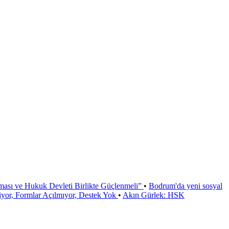
ması ve Hukuk Devleti Birlikte Güçlenmeli”
•
Bodrum'da yeni sosyal
or, Formlar Açılmıyor, Destek Yok
•
Akın Gürlek: HSK