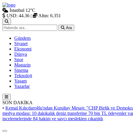
İstanbul
12°C
USD: 44.36
|
Altın: 6.351
Ara
Gündem
Siyaset
Ekonomi
Dünya
Spor
Magazin
Sinema
Teknoloji
Yaşam
Yazarlar
SON DAKİKA
•
Kemal Kılıçdaroğlu'ndan Kurultay Mesajı: "CHP Birlik ve Demokra
medya modası: 10 dakikalık deniz transferine 70 bin TL ödeyenler va
incelemelerinde 84 hakim ve savcı meslekten çıkarıldı