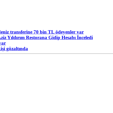
niz transferine 70 bin TL ödeyenler var
ziz Yıldırım Restorana Gidip Hesabı İnceledi
var
işi gözaltında