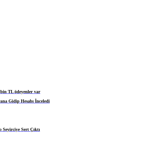
 bin TL ödeyenler var
rana Gidip Hesabı İnceledi
 Seyirciye Sert Çıktı