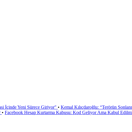
si İçinde Yeni Sürece Giriyor"
•
Kemal Kılıçdaroğlu: “Terörün Sonlan
r
•
Facebook Hesap Kurtarma Kabusu: Kod Geliyor Ama Kabul Edilmiy