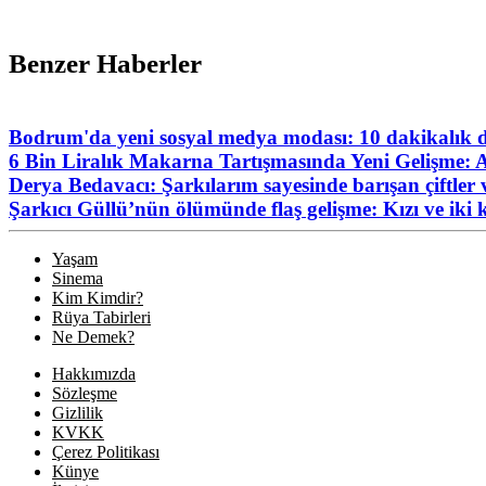
Benzer Haberler
Bodrum'da yeni sosyal medya modası: 10 dakikalık de
6 Bin Liralık Makarna Tartışmasında Yeni Gelişme: A
Derya Bedavacı: Şarkılarım sayesinde barışan çiftler 
Şarkıcı Güllü’nün ölümünde flaş gelişme: Kızı ve iki k
Yaşam
Sinema
Kim Kimdir?
Rüya Tabirleri
Ne Demek?
Hakkımızda
Sözleşme
Gizlilik
KVKK
Çerez Politikası
Künye