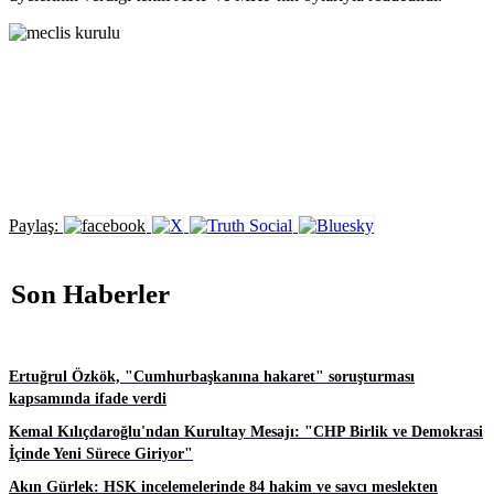
Paylaş:
Son Haberler
Ertuğrul Özkök, "Cumhurbaşkanına hakaret" soruşturması
kapsamında ifade verdi
Kemal Kılıçdaroğlu'ndan Kurultay Mesajı: "CHP Birlik ve Demokrasi
İçinde Yeni Sürece Giriyor"
Akın Gürlek: HSK incelemelerinde 84 hakim ve savcı meslekten