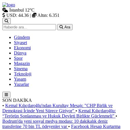
İstanbul
12°C
USD: 44.36
|
Altın: 6.351
Ara
Gündem
Siyaset
Ekonomi
Dünya
Spor
Magazin
Sinema
Teknoloji
Yaşam
Yazarlar
SON DAKİKA
•
Kemal Kılıçdaroğlu'ndan Kurultay Mesajı: "CHP Birlik ve
Demokrasi İçinde Yeni Sürece Giriyor"
•
Kemal Kılıçdaroğlu:
“Terörün Sonlanması ve Hukuk Devleti Birlikte Güçlenmeli”
•
Bodrum'da yeni sosyal medya modası: 10 dakikalık deniz
transferine 70 bin TL ödeyenler var
•
Facebook Hesap Kurtarma