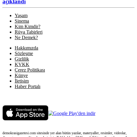
açıklandı
Yaşam
Sinema
Kim Kimdir?
Rüya Tabirleri
Ne Demek?
Hakkımızda
Sözleşme
Gizlilik
KVKK
Çerez Politikası
Künye
İletişim
Haber Portalı
demokrasigazetesi.com sitesinde yer alan bütün yazılar, materyaller, resimler, videolar,