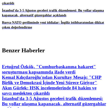
çıkarıldı
İstanbul'da 3-5 Ağustos geceleri trafik düzenlemesi: Bu yollar ulaşıma
kapanacak, alternatif güzergahlar açıklandı
Rusya-NATO geriliminde yeni iddialar: İngiliz istihbaratından dikkat
çeken değerlendirme
Benzer Haberler
Ertuğrul Özkök, "Cumhurbaşkanına hakaret"
soruşturması kapsamında ifade verdi
Kemal Kılıçdaroğlu'ndan Kurultay Mesajı: "CHP
Birlik ve Demokrasi İçinde Yeni Sürece Giriyor"
Akın Gürlek: HSK incelemelerinde 84 hakim ve
savcı meslekten çıkarıldı
İstanbul'da 3-5 Ağustos geceleri trafik düzenlemesi:
Bu yollar ulaşıma kapanacak, alternatif güzergahlar