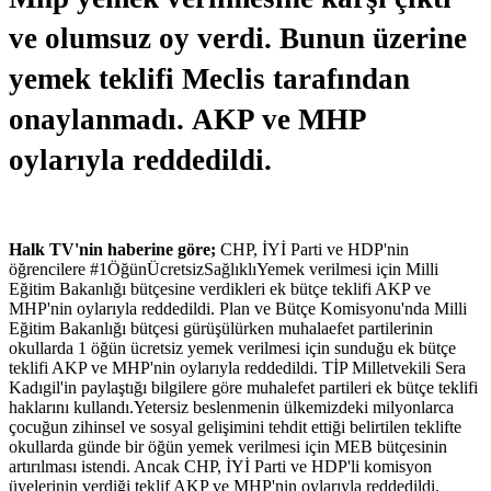
ve olumsuz oy verdi. Bunun üzerine
yemek teklifi Meclis tarafından
onaylanmadı. AKP ve MHP
oylarıyla reddedildi.
Halk TV'nin haberine göre;
CHP, İYİ Parti ve HDP'nin
öğrencilere #1ÖğünÜcretsizSağlıklıYemek verilmesi için Milli
Eğitim Bakanlığı bütçesine verdikleri ek bütçe teklifi AKP ve
MHP'nin oylarıyla reddedildi. Plan ve Bütçe Komisyonu'nda Milli
Eğitim Bakanlığı bütçesi gürüşülürken muhalaefet partilerinin
okullarda 1 öğün ücretsiz yemek verilmesi için sunduğu ek bütçe
teklifi AKP ve MHP'nin oylarıyla reddedildi. TİP Milletvekili Sera
Kadıgil'in paylaştığı bilgilere göre muhalefet partileri ek bütçe teklifi
haklarını kullandı.Yetersiz beslenmenin ülkemizdeki milyonlarca
çocuğun zihinsel ve sosyal gelişimini tehdit ettiği belirtilen teklifte
okullarda günde bir öğün yemek verilmesi için MEB bütçesinin
artırılması istendi. Ancak CHP, İYİ Parti ve HDP'li komisyon
üyelerinin verdiği teklif AKP ve MHP'nin oylarıyla reddedildi.