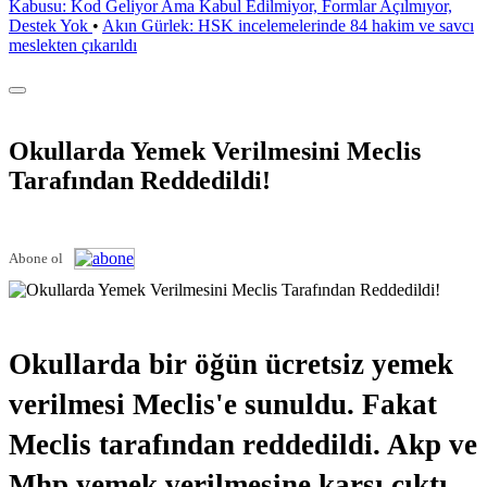
Kabusu: Kod Geliyor Ama Kabul Edilmiyor, Formlar Açılmıyor,
Destek Yok
•
Akın Gürlek: HSK incelemelerinde 84 hakim ve savcı
meslekten çıkarıldı
Okullarda Yemek Verilmesini Meclis
Tarafından Reddedildi!
Abone ol
Okullarda bir öğün ücretsiz yemek
verilmesi Meclis'e sunuldu. Fakat
Meclis tarafından reddedildi. Akp ve
Mhp yemek verilmesine karşı çıktı