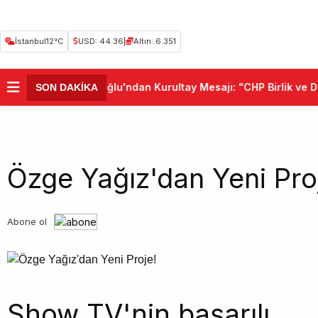
İstanbul
12°C
USD: 44.36
|
Altın: 6.351
•
Kemal Kılıçdaroğlu'ndan Kurultay Mesajı: "CHP Birlik ve De
SON DAKİKA
Özge Yağız'dan Yeni Pro
Abone ol
Show TV'nin başarılı