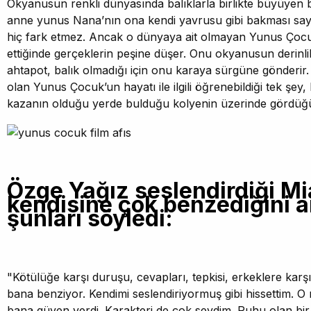
Okyanusun renkli dünyasında balıklarla birlikte büyüyen 
anne yunus Nana’nın ona kendi yavrusu gibi bakması sa
hiç fark etmez. Ancak o dünyaya ait olmayan Yunus Çocu
ettiğinde gerçeklerin peşine düşer. Onu okyanusun derinli
ahtapot, balık olmadığı için onu karaya sürgüne gönderir.
olan Yunus Çocuk’un hayatı ile ilgili öğrenebildiği tek şey,
kazanın olduğu yerde bulduğu kolyenin üzerinde gördüğü
Özge Yağız seslendirdiği Mi
kendisine çok benzediğini an
şunları söyledi:
"Kötülüğe karşı duruşu, cevapları, tepkisi, erkeklere karşı
bana benziyor. Kendimi seslendiriyormuş gibi hissettim. O r
bana güven verdi. Karakteri de çok sevdim. Ruhu olan bir k