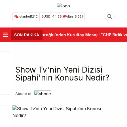
İstanbul
12°C
USD: 44.36
|
Altın: 6.351
•
Kemal Kılıçdaroğlu'ndan Kurultay Mesajı: "CHP Birlik ve 
SON DAKİKA
Show Tv'nin Yeni Dizisi
Sipahi'nin Konusu Nedir?
Abone ol