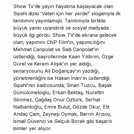
Show Tv'de yayın hayatına başlayacak olan
Sipahi dizisi 'Vatan için her yerde!' sloganıyla ilk
tanıtımını yayınlamıştı. Tanıtımıyla birlikte
büyük yankı uyandırdı ve sosyal medyada
büyük ilgi gördü. Show TV'de ekrana gelecek
olan, yapımını CNP Film'in, yapımcılığını
Mehmet Canpolat ve Sadi Canpolat'in
üstlendiği, başrollerinde Kaan Yıldırım, Özge
Gürel ve Kerem Alışık'ın yer aldığı,
senaryosunu Ali Doğançay'ın yazdığı,
yönetmenliğini ise Hakan İnan'ın üstlendiği
Sipahi'nin kadrosunda; Sinan Tuzcu, Başak
Gümülcinelioglu, Erkan Bektaş, Nurettin
Sönmez, Çağdaş Onur Öztürk, Serhat
Nalbantoğlu, Emre Bulut, Gözde Okur, Elit
Andaç Çam, Zeynep Oymak, Berrin Arısoy,
İsmail Düvenci ve Selçuk Borak gibi başarılı
isimler yer alıyor.