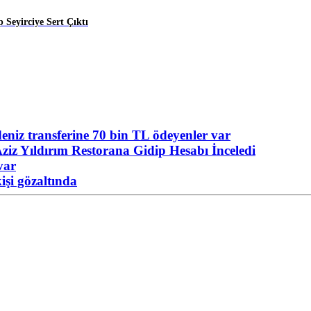
 Seyirciye Sert Çıktı
niz transferine 70 bin TL ödeyenler var
ziz Yıldırım Restorana Gidip Hesabı İnceledi
var
işi gözaltında