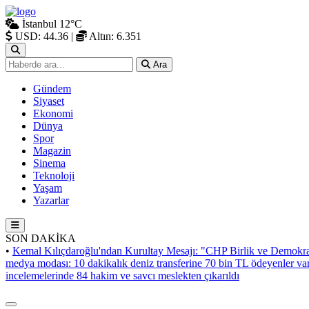
İstanbul
12°C
USD: 44.36
|
Altın: 6.351
Ara
Gündem
Siyaset
Ekonomi
Dünya
Spor
Magazin
Sinema
Teknoloji
Yaşam
Yazarlar
SON DAKİKA
•
Kemal Kılıçdaroğlu'ndan Kurultay Mesajı: "CHP Birlik ve Demokra
medya modası: 10 dakikalık deniz transferine 70 bin TL ödeyenler va
incelemelerinde 84 hakim ve savcı meslekten çıkarıldı