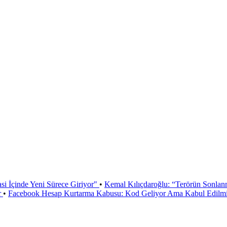
si İçinde Yeni Sürece Giriyor"
•
Kemal Kılıçdaroğlu: “Terörün Sonlan
r
•
Facebook Hesap Kurtarma Kabusu: Kod Geliyor Ama Kabul Edilmiy