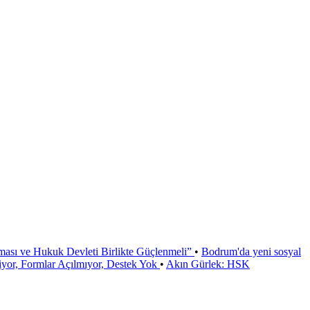
ması ve Hukuk Devleti Birlikte Güçlenmeli”
•
Bodrum'da yeni sosyal
or, Formlar Açılmıyor, Destek Yok
•
Akın Gürlek: HSK