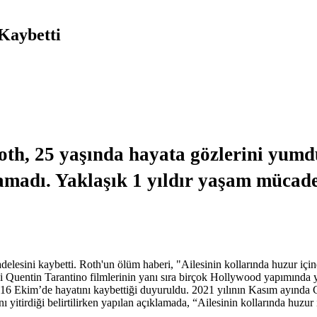
Kaybetti
, 25 yaşında hayata gözlerini yumdu.
tamadı. Yaklaşık 1 yıldır yaşam müca
esini kaybetti. Roth'un ölüm haberi, "Ailesinin kollarında huzur içind
gibi Quentin Tarantino filmlerinin yanı sıra birçok Hollywood yapımında
n 16 Ekim’de hayatını kaybettiği duyuruldu. 2021 yılının Kasım ayında
sını yitirdiği belirtilirken yapılan açıklamada, “Ailesinin kollarında huzu