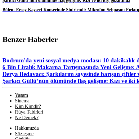
Şarkıcı Güllü’nün ölümünde flaş gelişme: Kızı ve iki kişi gözaltında
Bülent Ersoy Kayseri Konserinde Sinirlendi: Mikrofon Sehpasını Fırlatıp
Benzer Haberler
Bodrum'da yeni sosyal medya modası: 10 dakikalık de
6 Bin Liralık Makarna Tartışmasında Yeni Gelişme: A
Derya Bedavacı: Şarkılarım sayesinde barışan çiftler 
Şarkıcı Güllü’nün ölümünde flaş gelişme: Kızı ve iki k
Yaşam
Sinema
Kim Kimdir?
Rüya Tabirleri
Ne Demek?
Hakkımızda
Sözleşme