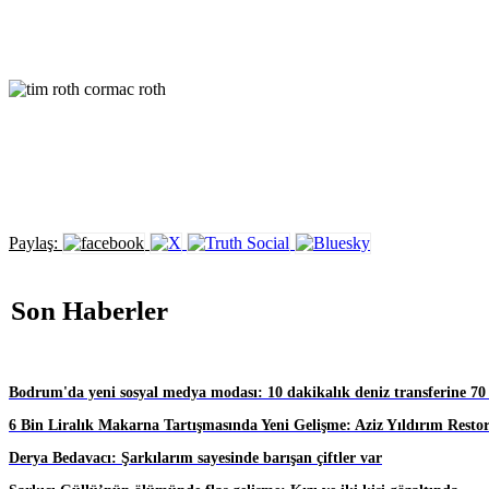
Paylaş:
Son Haberler
Bodrum'da yeni sosyal medya modası: 10 dakikalık deniz transferine 70
6 Bin Liralık Makarna Tartışmasında Yeni Gelişme: Aziz Yıldırım Resto
Derya Bedavacı: Şarkılarım sayesinde barışan çiftler var