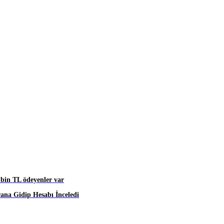
 bin TL ödeyenler var
rana Gidip Hesabı İnceledi