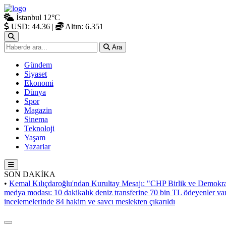
İstanbul
12°C
USD: 44.36
|
Altın: 6.351
Ara
Gündem
Siyaset
Ekonomi
Dünya
Spor
Magazin
Sinema
Teknoloji
Yaşam
Yazarlar
SON DAKİKA
•
Kemal Kılıçdaroğlu'ndan Kurultay Mesajı: "CHP Birlik ve Demokra
medya modası: 10 dakikalık deniz transferine 70 bin TL ödeyenler va
incelemelerinde 84 hakim ve savcı meslekten çıkarıldı