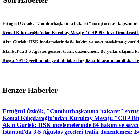
Son Haberler
Ertuğrul Özkök, "Cumhurbaşkanına hakaret" soruşturması kapsamında
Kemal Kılıçdaroğlu'ndan Kurultay Mesajı: "CHP Birlik ve Demokrasi İç
Akın Gürlek: HSK incelemelerinde 84 hakim ve savcı meslekten çıkarıld
İstanbul'da 3-5 Ağustos geceleri trafik düzenlemesi: Bu yollar ulaşıma k
Rusya-NATO geriliminde yeni iddialar: İngiliz istihbaratından dikkat ç
Benzer Haberler
Ertuğrul Özkök, "Cumhurbaşkanına hakaret" soruşt
Kemal Kılıçdaroğlu'ndan Kurultay Mesajı: "CHP Birl
Akın Gürlek: HSK incelemelerinde 84 hakim ve savcı 
İstanbul'da 3-5 Ağustos geceleri trafik düzenlemesi: 