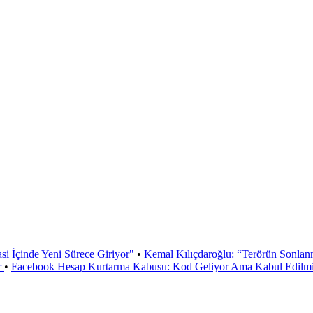
si İçinde Yeni Sürece Giriyor"
•
Kemal Kılıçdaroğlu: “Terörün Sonlan
r
•
Facebook Hesap Kurtarma Kabusu: Kod Geliyor Ama Kabul Edilmiy