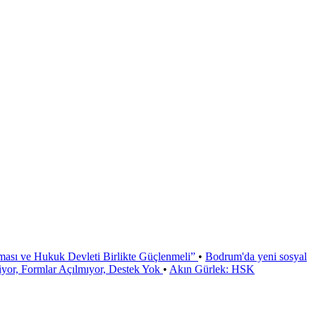
ması ve Hukuk Devleti Birlikte Güçlenmeli”
•
Bodrum'da yeni sosyal
or, Formlar Açılmıyor, Destek Yok
•
Akın Gürlek: HSK