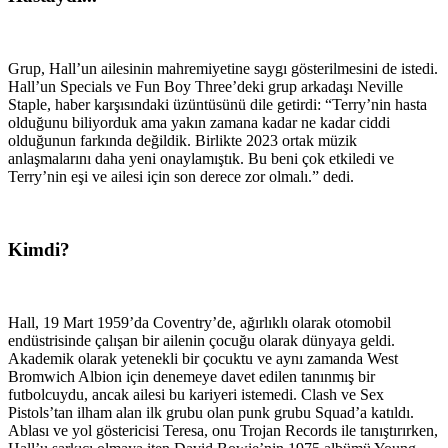
Grup, Hall’un ailesinin mahremiyetine saygı gösterilmesini de istedi.
Hall’un Specials ve Fun Boy Three’deki grup arkadaşı Neville
Staple, haber karşısındaki üzüntüsünü dile getirdi: “Terry’nin hasta
olduğunu biliyorduk ama yakın zamana kadar ne kadar ciddi
olduğunun farkında değildik. Birlikte 2023 ortak müzik
anlaşmalarını daha yeni onaylamıştık. Bu beni çok etkiledi ve
Terry’nin eşi ve ailesi için son derece zor olmalı.” dedi.
Kimdi?
Hall, 19 Mart 1959’da Coventry’de, ağırlıklı olarak otomobil
endüstrisinde çalışan bir ailenin çocuğu olarak dünyaya geldi.
Akademik olarak yetenekli bir çocuktu ve aynı zamanda West
Bromwich Albion için denemeye davet edilen tanınmış bir
futbolcuydu, ancak ailesi bu kariyeri istemedi. Clash ve Sex
Pistols’tan ilham alan ilk grubu olan punk grubu Squad’a katıldı.
Ablası ve yol göstericisi Teresa, onu Trojan Records ile tanıştırırken,