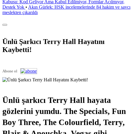
Kabusu: Kod Geliyor Ama Kabul Edilmiyor, Formlar Açılmıyor,
Destek Yok
•
Akın Gürlek: HSK incelemelerinde 84 hakim ve savcı
meslekten çıkarıldı
Ünlü Şarkıcı Terry Hall Hayatını
Kaybetti!
Abone ol
Ünlü şarkıcı Terry Hall hayata
gözlerini yumdu. The Specials, Fun
Boy Three, The Colourfield, Terry,
Blair & Anouchka, Vegas gibi