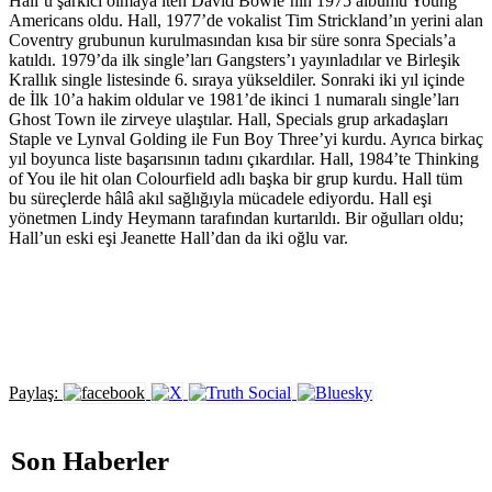
Hall’u şarkıcı olmaya iten David Bowie’nin 1975 albümü Young
Americans oldu. Hall, 1977’de vokalist Tim Strickland’ın yerini alan
Coventry grubunun kurulmasından kısa bir süre sonra Specials’a
katıldı. 1979’da ilk single’ları Gangsters’ı yayınladılar ve Birleşik
Krallık single listesinde 6. sıraya yükseldiler. Sonraki iki yıl içinde
de İlk 10’a hakim oldular ve 1981’de ikinci 1 numaralı single’ları
Ghost Town ile zirveye ulaştılar. Hall, Specials grup arkadaşları
Staple ve Lynval Golding ile Fun Boy Three’yi kurdu. Ayrıca birkaç
yıl boyunca liste başarısının tadını çıkardılar. Hall, 1984’te Thinking
of You ile hit olan Colourfield adlı başka bir grup kurdu. Hall tüm
bu süreçlerde hâlâ akıl sağlığıyla mücadele ediyordu. Hall eşi
yönetmen Lindy Heymann tarafından kurtarıldı. Bir oğulları oldu;
Hall’un eski eşi Jeanette Hall’dan da iki oğlu var.
Paylaş:
Son Haberler