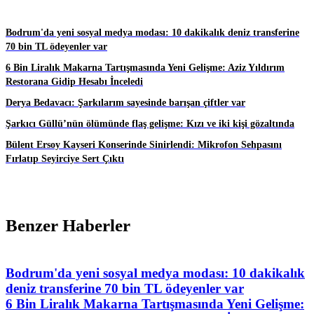
Bodrum'da yeni sosyal medya modası: 10 dakikalık deniz transferine
70 bin TL ödeyenler var
6 Bin Liralık Makarna Tartışmasında Yeni Gelişme: Aziz Yıldırım
Restorana Gidip Hesabı İnceledi
Derya Bedavacı: Şarkılarım sayesinde barışan çiftler var
Şarkıcı Güllü’nün ölümünde flaş gelişme: Kızı ve iki kişi gözaltında
Bülent Ersoy Kayseri Konserinde Sinirlendi: Mikrofon Sehpasını
Fırlatıp Seyirciye Sert Çıktı
Benzer Haberler
Bodrum'da yeni sosyal medya modası: 10 dakikalık
deniz transferine 70 bin TL ödeyenler var
6 Bin Liralık Makarna Tartışmasında Yeni Gelişme: