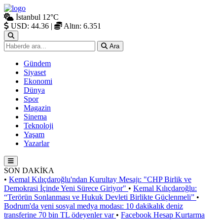
İstanbul
12°C
USD: 44.36
|
Altın: 6.351
Ara
Gündem
Siyaset
Ekonomi
Dünya
Spor
Magazin
Sinema
Teknoloji
Yaşam
Yazarlar
SON DAKİKA
•
Kemal Kılıçdaroğlu'ndan Kurultay Mesajı: "CHP Birlik ve
Demokrasi İçinde Yeni Sürece Giriyor"
•
Kemal Kılıçdaroğlu:
“Terörün Sonlanması ve Hukuk Devleti Birlikte Güçlenmeli”
•
Bodrum'da yeni sosyal medya modası: 10 dakikalık deniz
transferine 70 bin TL ödeyenler var
•
Facebook Hesap Kurtarma