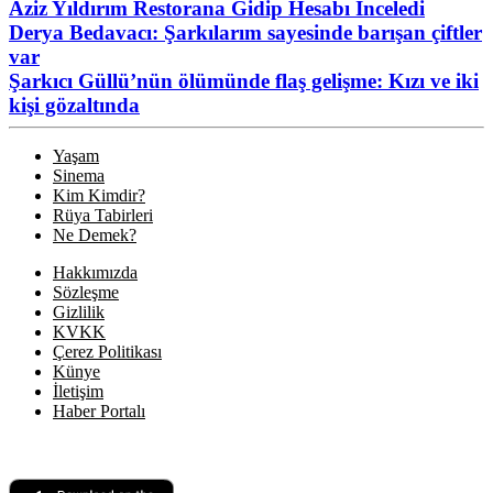
Aziz Yıldırım Restorana Gidip Hesabı İnceledi
Derya Bedavacı: Şarkılarım sayesinde barışan çiftler
var
Şarkıcı Güllü’nün ölümünde flaş gelişme: Kızı ve iki
kişi gözaltında
Yaşam
Sinema
Kim Kimdir?
Rüya Tabirleri
Ne Demek?
Hakkımızda
Sözleşme
Gizlilik
KVKK
Çerez Politikası
Künye
İletişim
Haber Portalı