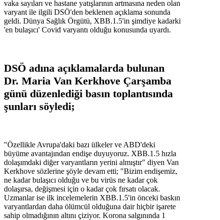
vaka sayıları ve hastane yatışlarının artmasına neden olan
varyant ile ilgili DSÖ'den beklenen açıklama sonunda
geldi. Dünya Sağlık Örgütü, XBB.1.5'in şimdiye kadarki
'en bulaşıcı' Covid varyantı olduğu konusunda uyardı.
DSÖ adına açıklamalarda bulunan
Dr. Maria Van Kerkhove Çarşamba
günü düzenlediği basın toplantısında
şunları söyledi;
"Özellikle Avrupa'daki bazı ülkeler ve ABD'deki
büyüme avantajından endişe duyuyoruz. XBB.1.5 hızla
dolaşımdaki diğer varyantların yerini almıştır" diyen Van
Kerkhove sözlerine şöyle devam etti; "Bizim endişemiz,
ne kadar bulaşıcı olduğu ve bu virüs ne kadar çok
dolaşırsa, değişmesi için o kadar çok fırsatı olacak.
Uzmanlar ise ilk incelemelerin XBB.1.5'in önceki baskın
varyantlardan daha ölümcül olduğuna dair hiçbir işarete
sahip olmadığının altını çiziyor. Korona salgınında 1