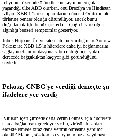
milyonun üzerinde ölüm ile can kaybının en çok
yaşandığı ülke ABD olurken, onu Brezilya ve Hindistan
izliyor. XBB.1.5'in semptomlarının önceki Omicron alt
türlerine benzer olduğu düşünülüyor, ancak bunu
doğrulamak için henüz çok erken. Çoğu insan soğuk
algınlığı benzeri semptomlar gösteriyor."
Johns Hopkins Üniversitesi'nde bir virolog olan Andrew
Pekosz ise XBB.1.5'in hücrelere daha iyi bağlanmasını
sağlayan ek bir mutasyona sahip olduğu için yüksek
derecede bağışıklıktan kaçıyor gibi göründüğünü
söyledi.
Pekosz, CNBC'ye verdiği demeçte şu
ifadelere yer verdi;
'Virüsün içeri girmede daha verimli olması için hücrelere
sıkıca bağlanması gerekiyor ve bu, virüsün insanları
enfekte etmede biraz daha verimli olmasına yardımcı
olabilir' Mahon, söz konusu varyantın hızla yayılmasına