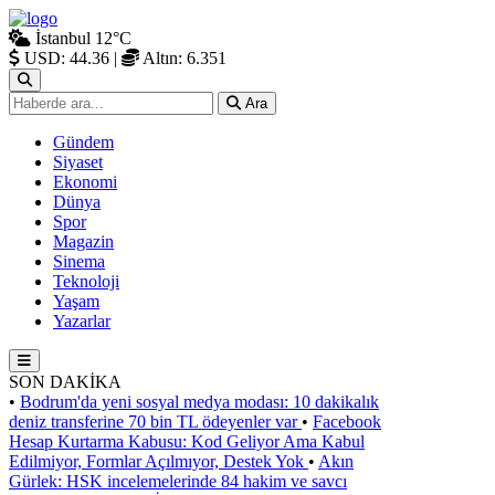
İstanbul
12°C
USD: 44.36
|
Altın: 6.351
Ara
Gündem
Siyaset
Ekonomi
Dünya
Spor
Magazin
Sinema
Teknoloji
Yaşam
Yazarlar
SON DAKİKA
•
Bodrum'da yeni sosyal medya modası: 10 dakikalık
deniz transferine 70 bin TL ödeyenler var
•
Facebook
Hesap Kurtarma Kabusu: Kod Geliyor Ama Kabul
Edilmiyor, Formlar Açılmıyor, Destek Yok
•
Akın
Gürlek: HSK incelemelerinde 84 hakim ve savcı