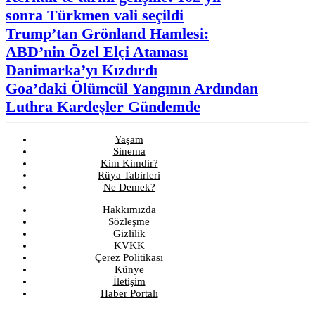
sonra Türkmen vali seçildi
Trump’tan Grönland Hamlesi:
ABD’nin Özel Elçi Ataması
Danimarka’yı Kızdırdı
Goa’daki Ölümcül Yangının Ardından
Luthra Kardeşler Gündemde
Yaşam
Sinema
Kim Kimdir?
Rüya Tabirleri
Ne Demek?
Hakkımızda
Sözleşme
Gizlilik
KVKK
Çerez Politikası
Künye
İletişim
Haber Portalı