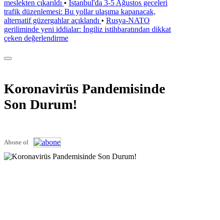
meslekten çıkarıldı
•
İstanbul'da 3-5 Ağustos geceleri
trafik düzenlemesi: Bu yollar ulaşıma kapanacak,
alternatif güzergahlar açıklandı
•
Rusya-NATO
geriliminde yeni iddialar: İngiliz istihbaratından dikkat
çeken değerlendirme
Koronavirüs Pandemisinde
Son Durum!
Abone ol