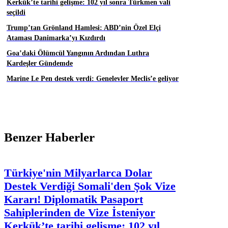
Kerkük’te tarihi gelişme: 102 yıl sonra Türkmen vali
seçildi
Trump’tan Grönland Hamlesi: ABD’nin Özel Elçi
Ataması Danimarka’yı Kızdırdı
Goa’daki Ölümcül Yangının Ardından Luthra
Kardeşler Gündemde
Marine Le Pen destek verdi: Genelevler Meclis’e geliyor
Benzer Haberler
Türkiye'nin Milyarlarca Dolar
Destek Verdiği Somali'den Şok Vize
Kararı! Diplomatik Pasaport
Sahiplerinden de Vize İsteniyor
Kerkük’te tarihi gelişme: 102 yıl