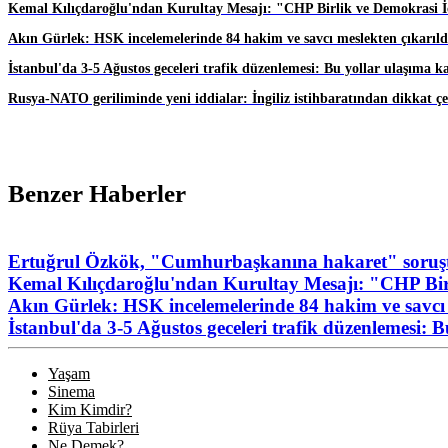
Kemal Kılıçdaroğlu'ndan Kurultay Mesajı: "CHP Birlik ve Demokrasi İç
Akın Gürlek: HSK incelemelerinde 84 hakim ve savcı meslekten çıkarıld
İstanbul'da 3-5 Ağustos geceleri trafik düzenlemesi: Bu yollar ulaşıma k
Rusya-NATO geriliminde yeni iddialar: İngiliz istihbaratından dikkat ç
Benzer Haberler
Ertuğrul Özkök, "Cumhurbaşkanına hakaret" soruşt
Kemal Kılıçdaroğlu'ndan Kurultay Mesajı: "CHP Birl
Akın Gürlek: HSK incelemelerinde 84 hakim ve savcı 
İstanbul'da 3-5 Ağustos geceleri trafik düzenlemesi: 
Yaşam
Sinema
Kim Kimdir?
Rüya Tabirleri
Ne Demek?