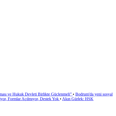
ması ve Hukuk Devleti Birlikte Güçlenmeli”
•
Bodrum'da yeni sosyal
or, Formlar Açılmıyor, Destek Yok
•
Akın Gürlek: HSK