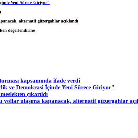
inde Yeni Sürece Giriyor"
ı
apanacak, alternatif güzergahlar açıklandı
eken değerlendirme
urması kapsamında ifade verdi
ik ve Demokrasi İçinde Yeni Sürece Giriyor"
meslekten çıkarıldı
Bu yollar ulaşıma kapanacak, alternatif güzergahlar açı