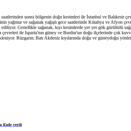
e saatlerinden sonra bölgenin doğu kesimleri ile İstanbul ve Balıkesir ç
rinin yağmur ve sağanak yağışlı gece saatlerinde Kütahya ve Afyon çevre
in ediliyor. Genellikle sağanak, kıyı kesimlerde yer yer gök gürültülü s
 çevreleri ile Isparta'nın güney ve Burdur'un doğu ilçelerinde çok kuvvet
leniyor. Rüzgarın; Batı Akdeniz kıyılarında doğu ve güneydoğu yönlerde
 ifade verdi