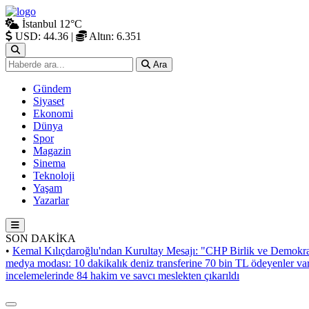
İstanbul
12°C
USD: 44.36
|
Altın: 6.351
Ara
Gündem
Siyaset
Ekonomi
Dünya
Spor
Magazin
Sinema
Teknoloji
Yaşam
Yazarlar
SON DAKİKA
•
Kemal Kılıçdaroğlu'ndan Kurultay Mesajı: "CHP Birlik ve Demokra
medya modası: 10 dakikalık deniz transferine 70 bin TL ödeyenler va
incelemelerinde 84 hakim ve savcı meslekten çıkarıldı