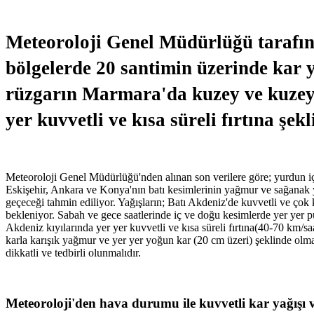
Meteoroloji Genel Müdürlüğü tarafı
bölgelerde 20 santimin üzerinde kar 
rüzgarın Marmara'da kuzey ve kuzeyba
yer kuvvetli ve kısa süreli fırtına şek
Meteoroloji Genel Müdürlüğü'nden alınan son verilere göre; yurdun iç 
Eskişehir, Ankara ve Konya'nın batı kesimlerinin yağmur ve sağanak yağ
geçeceği tahmin ediliyor. Yağışların; Batı Akdeniz'de kuvvetli ve çok 
bekleniyor. Sabah ve gece saatlerinde iç ve doğu kesimlerde yer yer p
Akdeniz kıyılarında yer yer kuvvetli ve kısa süreli fırtına(40-70 km/sa
karla karışık yağmur ve yer yer yoğun kar (20 cm üzeri) şeklinde olmas
dikkatli ve tedbirli olunmalıdır.
Meteoroloji'den hava durumu ile kuvvetli kar yağışı ve