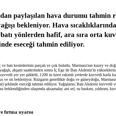
ndan paylaşılan hava durumu tahmin r
yağışı bekleniyor. Hava sıcaklıklarınd
tı yönlerden hafif, ara sıra orta kuvv
linde eseceği tahmin ediliyor.
ve batı kesimlerinin parçalı ve çok bulutlu, Marmara'nın kuzey ve doğu
ışlı, akşam saatlerinden sonra İç Ege ile Batı Akdeniz'in yükseklerinin
kuvvetli yer yer şiddetli, 1200 m üzeri rakımlı yerlerde kuvvetli karla 
us ve sis bekleniyor. Rüzgarın genellikle doğu ve güneydoğu, Marmara'd
at) şeklinde eseceği tahmin ediliyor. Yağışların; Batı Akdeniz kuvvetli v
ı beklendiğinden ulaşımda aksamalar, ani sel, su baskını, yıldırım, kuvv
 fırtına uyarısı