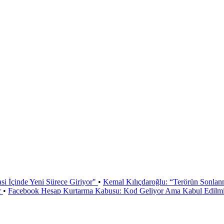
si İçinde Yeni Sürece Giriyor"
•
Kemal Kılıçdaroğlu: “Terörün Sonlan
r
•
Facebook Hesap Kurtarma Kabusu: Kod Geliyor Ama Kabul Edilmiy