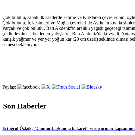
Çok bulutlu, sabah ilk saatlerde Edirne ve Kırklareli çevrelerinin, öğl
Çok bulutlu, İç kesimleri ve Muğla çevreleri ile Aydın'ın kıyı kesimle
Parçalı ve çok bulutlu, Batı Akdeniz'in aralıklı yağışlı geçeceği tahm
şeklinde olması beklenen yağışların, Batı Akdeniz'de kuvvetli, Antalya
karışık yağmur ve yer yer yoğun kar (20 cm üzeri) şeklinde olması bek
esmesi bekleniyor.
Paylaş:
Son Haberler
Ertuğrul Özkök, "Cumhurbaşkanına hakaret" soruşturması kapsamında