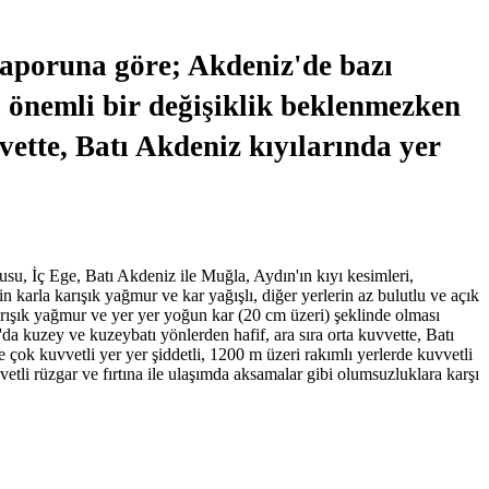
aporuna göre; Akdeniz'de bazı
a önemli bir değişiklik beklenmezken
ette, Batı Akdeniz kıyılarında yer
su, İç Ege, Batı Akdeniz ile Muğla, Aydın'ın kıyı kesimleri,
 karla karışık yağmur ve kar yağışlı, diğer yerlerin az bulutlu ve açık
karışık yağmur ve yer yer yoğun kar (20 cm üzeri) şeklinde olması
a kuzey ve kuzeybatı yönlerden hafif, ara sıra orta kuvvette, Batı
e çok kuvvetli yer yer şiddetli, 1200 m üzeri rakımlı yerlerde kuvvetli
etli rüzgar ve fırtına ile ulaşımda aksamalar gibi olumsuzluklara karşı