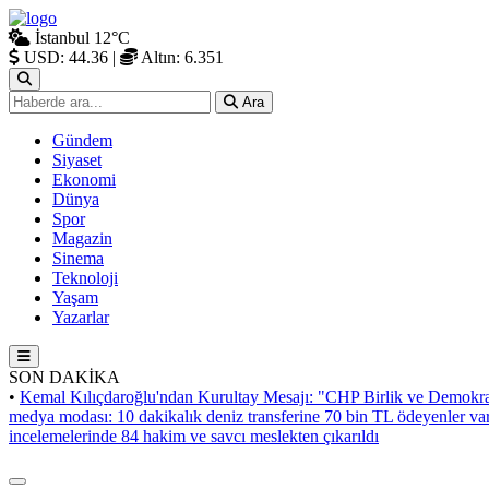
İstanbul
12°C
USD: 44.36
|
Altın: 6.351
Ara
Gündem
Siyaset
Ekonomi
Dünya
Spor
Magazin
Sinema
Teknoloji
Yaşam
Yazarlar
SON DAKİKA
•
Kemal Kılıçdaroğlu'ndan Kurultay Mesajı: "CHP Birlik ve Demokra
medya modası: 10 dakikalık deniz transferine 70 bin TL ödeyenler va
incelemelerinde 84 hakim ve savcı meslekten çıkarıldı