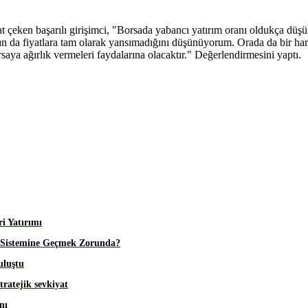
t çeken başarılı girişimci, "Borsada yabancı yatırım oranı oldukça düş
ın da fiyatlara tam olarak yansımadığını düşünüyorum. Orada da bir hareke
rsaya ağırlık vermeleri faydalarına olacaktır." Değerlendirmesini yaptı.
i Yatırımı
at Sistemine Geçmek Zorunda?
uluştu
tratejik sevkiyat
nı