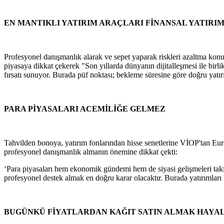
EN MANTIKLI YATIRIM ARAÇLARI FİNANSAL YATIRI
Profesyonel danışmanlık alarak ve sepet yaparak riskleri azaltma konus
piyasaya dikkat çekerek "Son yıllarda dünyanın dijitalleşmesi ile birli
fırsatı sunuyor. Burada püf noktası; bekleme süresine göre doğru yatı
PARA PİYASALARI ACEMİLİĞE GELMEZ
Tahvilden bonoya, yatırım fonlarından hisse senetlerine VİOP'tan Euro
profesyonel danışmanlık almanın önemine dikkat çekti:
‘Para piyasaları hem ekonomik gündemi hem de siyasi gelişmeleri taki
profesyonel destek almak en doğru karar olacaktır. Burada yatırımları 
BUGÜNKÜ FİYATLARDAN KAĞIT SATIN ALMAK HAYA