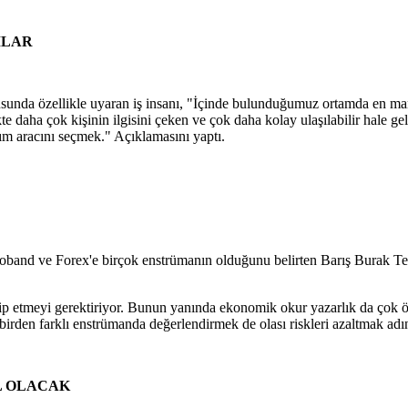
MLAR
unda özellikle uyaran iş insanı, "İçinde bulunduğumuz ortamda en mantıklı
kte daha çok kişinin ilgisini çeken ve çok daha kolay ulaşılabilir hale g
rım aracını seçmek." Açıklamasını yaptı.
band ve Forex'e birçok enstrümanın olduğunu belirten Barış Burak Telli
p etmeyi gerektiriyor. Bunun yanında ekonomik okur yazarlık da çok ön
birden farklı enstrümanda değerlendirmek de olası riskleri azaltmak adına
L OLACAK