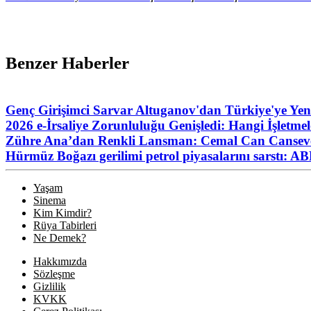
Benzer Haberler
Genç Girişimci Sarvar Altuganov'dan Türkiye'ye Yeni
2026 e-İrsaliye Zorunluluğu Genişledi: Hangi İşletme
Zühre Ana’dan Renkli Lansman: Cemal Can Canseve
Hürmüz Boğazı gerilimi petrol piyasalarını sarstı: AB
Yaşam
Sinema
Kim Kimdir?
Rüya Tabirleri
Ne Demek?
Hakkımızda
Sözleşme
Gizlilik
KVKK