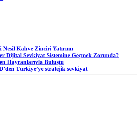
 Nesil Kahve Zinciri Yatırımı
ler Dijital Sevkiyat Sistemine Geçmek Zorunda?
n Hayranlarıyla Buluştu
D’den Türkiye’ye stratejik sevkiyat