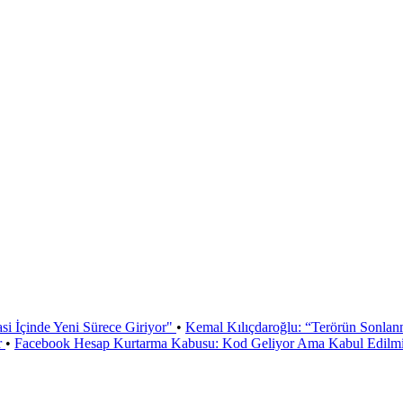
si İçinde Yeni Sürece Giriyor"
•
Kemal Kılıçdaroğlu: “Terörün Sonlan
r
•
Facebook Hesap Kurtarma Kabusu: Kod Geliyor Ama Kabul Edilmiy