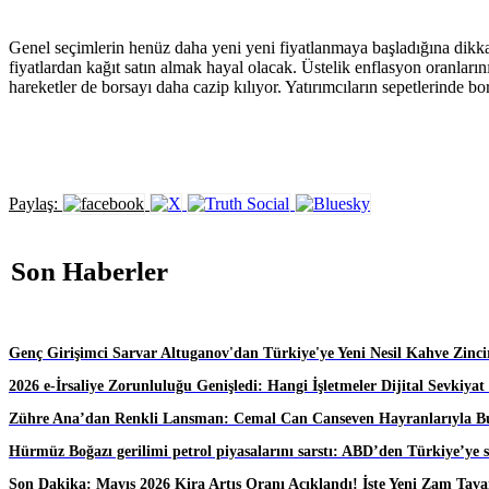
Genel seçimlerin henüz daha yeni yeni fiyatlanmaya başladığına dikka
fiyatlardan kağıt satın almak hayal olacak. Üstelik enflasyon oranların
hareketler de borsayı daha cazip kılıyor. Yatırımcıların sepetlerinde bo
Paylaş:
Son Haberler
Genç Girişimci Sarvar Altuganov'dan Türkiye'ye Yeni Nesil Kahve Zincir
2026 e-İrsaliye Zorunluluğu Genişledi: Hangi İşletmeler Dijital Sevkiy
Zühre Ana’dan Renkli Lansman: Cemal Can Canseven Hayranlarıyla B
Hürmüz Boğazı gerilimi petrol piyasalarını sarstı: ABD’den Türkiye’ye s
Son Dakika: Mayıs 2026 Kira Artış Oranı Açıklandı! İşte Yeni Zam Tava