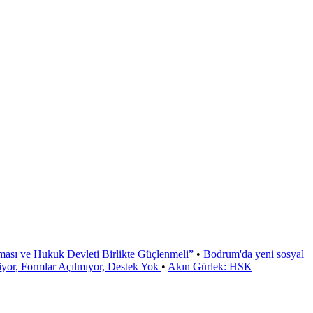
ması ve Hukuk Devleti Birlikte Güçlenmeli”
•
Bodrum'da yeni sosyal
or, Formlar Açılmıyor, Destek Yok
•
Akın Gürlek: HSK