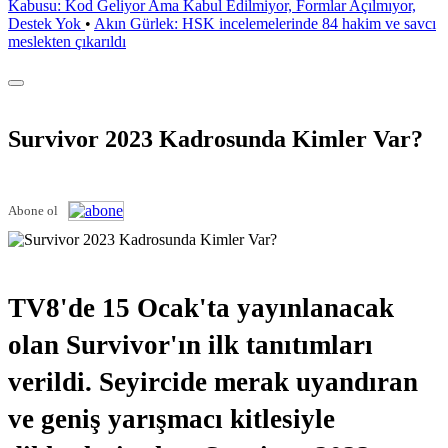
Kabusu: Kod Geliyor Ama Kabul Edilmiyor, Formlar Açılmıyor,
Destek Yok
•
Akın Gürlek: HSK incelemelerinde 84 hakim ve savcı
meslekten çıkarıldı
Survivor 2023 Kadrosunda Kimler Var?
Abone ol
TV8'de 15 Ocak'ta yayınlanacak
olan Survivor'ın ilk tanıtımları
verildi. Seyircide merak uyandıran
ve geniş yarışmacı kitlesiyle