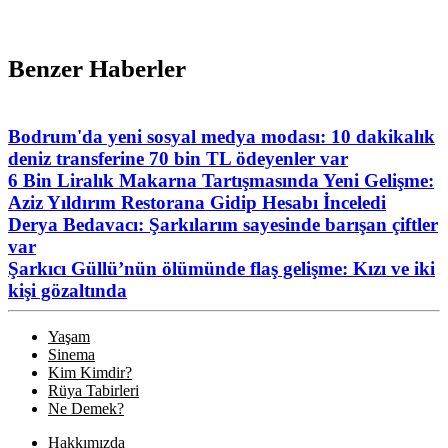
Benzer Haberler
Bodrum'da yeni sosyal medya modası: 10 dakikalık
deniz transferine 70 bin TL ödeyenler var
6 Bin Liralık Makarna Tartışmasında Yeni Gelişme:
Aziz Yıldırım Restorana Gidip Hesabı İnceledi
Derya Bedavacı: Şarkılarım sayesinde barışan çiftler
var
Şarkıcı Güllü’nün ölümünde flaş gelişme: Kızı ve iki
kişi gözaltında
Yaşam
Sinema
Kim Kimdir?
Rüya Tabirleri
Ne Demek?
Hakkımızda