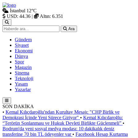
İstanbul
12°C
USD: 44.36
|
Altın: 6.351
Ara
Gündem
Siyaset
Ekonomi
Dünya
Spor
Magazin
Sinema
Teknoloji
Yaşam
Yazarlar
SON DAKİKA
•
Kemal Kılıçdaroğlu'ndan Kurultay Mesajı: "CHP Birlik ve
Demokrasi İçinde Yeni Sürece Giriyor"
•
Kemal Kılıçdaroğlu:
“Terörün Sonlanması ve Hukuk Devleti Birlikte Güçlenmeli”
•
Bodrum'da yeni sosyal medya modası: 10 dakikalık deniz
transferine 70 bin TL ödeyenler var
•
Facebook Hesap Kurtarma