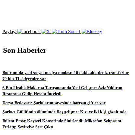
Paylaş:
Son Haberler
Bodrum'da yeni sosyal medya modası: 10 dakikalık deniz transferine
70 bin TL ödeyenler var
6 Bin Liralık Makarna Tartışmasında Yeni Gelişme: Aziz Yıldırım
Restorana Gidip Hesabı İnceledi
Derya Bedavacı: Şarkılarım sayesinde barışan çiftler var
Şarkıcı Güllü’nün ölümünde flaş gelişme: Kızı ve iki kişi gözaltında
Bülent Ersoy Kayseri Konserinde Sinirlendi: Mikrofon Sehpasını
Fırlatıp Seyirciye Sert Çıktı