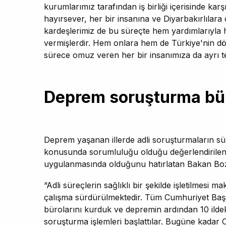
kurumlarımız tarafından iş birliği içerisinde karş
hayırsever, her bir insanına ve Diyarbakırlılara
kardeşlerimiz de bu süreçte hem yardımlarıyla 
vermişlerdir. Hem onlara hem de Türkiye'nin dört
sürece omuz veren her bir insanımıza da ayrı te
Deprem soruşturma bür
Deprem yaşanan illerde adli soruşturmaların süra
konusunda sorumluluğu olduğu değerlendirilen şü
uygulanmasında olduğunu hatırlatan Bakan Bozd
“Adli süreçlerin sağlıklı bir şekilde işletilmesi
çalışma sürdürülmektedir. Tüm Cumhuriyet Başs
bürolarını kurduk ve depremin ardından 10 ilde
soruşturma işlemleri başlattılar. Bugüne kadar 