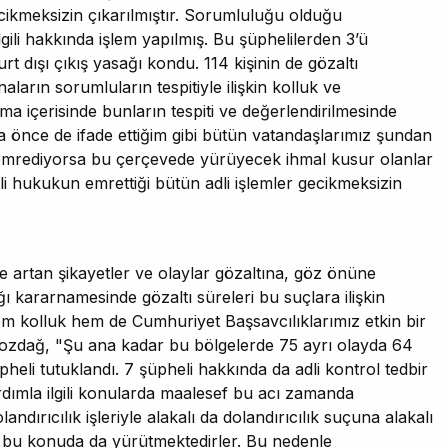
ecikmeksizin çıkarılmıştır. Sorumluluğu olduğu
lgili hakkında işlem yapılmış. Bu şüphelilerden 3’ü
rt dışı çıkış yasağı kondu. 114 kişinin de gözaltı
ların sorumluların tespitiyle ilişkin kolluk ve
anışma içerisinde bunların tespiti ve değerlendirilmesinde
ha önce de ifade ettiğim gibi bütün vatandaşlarımız şundan
mrediyorsa bu çerçevede yürüyecek ihmal kusur olanlar
lgili hukukun emrettiği bütün adli işlemler gecikmeksizin
de artan şikayetler ve olaylar gözaltına, göz önüne
ğı kararnamesinde gözaltı süreleri bu suçlara ilişkin
 hem kolluk hem de Cumhuriyet Başsavcılıklarımız etkin bir
ozdağ, "Şu ana kadar bu bölgelerde 75 ayrı olayda 64
heli tutuklandı. 7 şüpheli hakkında da adli kontrol tedbir
rdımla ilgili konularda maalesef bu acı zamanda
landırıcılık işleriyle alakalı da dolandırıcılık suçuna alakalı
a bu konuda da yürütmektedirler. Bu nedenle