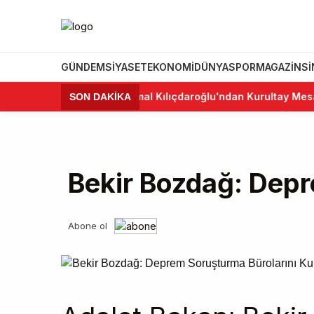
GÜNDEM
SIYASET
EKONOMI
DÜNYA
SPOR
MAGAZIN
S
•
Kemal Kılıçdaroğlu'ndan Kurultay Mesajı: "
SON DAKİKA
Bekir Bozdağ: Depr
Abone ol