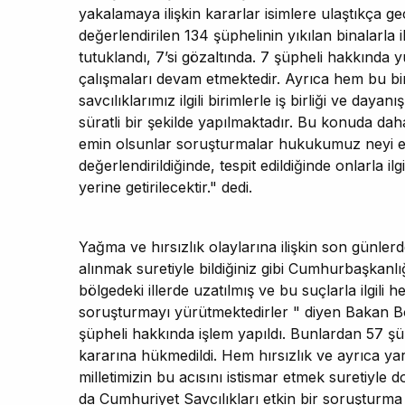
yakalamaya ilişkin kararlar isimlere ulaştıkça g
değerlendirilen 134 şüphelinin yıkılan binalarla i
tutuklandı, 7’si gözaltında. 7 şüpheli hakkında yu
çalışmaları devam etmektedir. Ayrıca hem bu bina
savcılıklarımız ilgili birimlerle iş birliği ve day
süratli bir şekilde yapılmaktadır. Bu konuda da
emin olsunlar soruşturmalar hukukumuz neyi e
değerlendirildiğinde, tespit edildiğinde onlarla i
yerine getirilecektir." dedi.
Yağma ve hırsızlık olaylarına ilişkin son günler
alınmak suretiyle bildiğiniz gibi Cumhurbaşkanlı
bölgedeki illerde uzatılmış ve bu suçlarla ilgili
soruşturmayı yürütmektedirler " diyen Bakan B
şüpheli hakkında işlem yapıldı. Bunlardan 57 şüp
kararına hükmedildi. Hem hırsızlık ve ayrıca ya
milletimizin bu acısını istismar etmek suretiyle do
da Cumhuriyet Savcılıkları etkin bir soruşturm