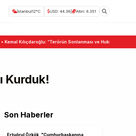
İstanbul
12°C
USD: 44.36
|
Altın: 6.351
mal Kılıçdaroğlu: “Terörün Sonlanması ve Hukuk Devleti Birlikt
ı Kurduk!
Son Haberler
Ertuğrul Özkök, "Cumhurbaşkanına