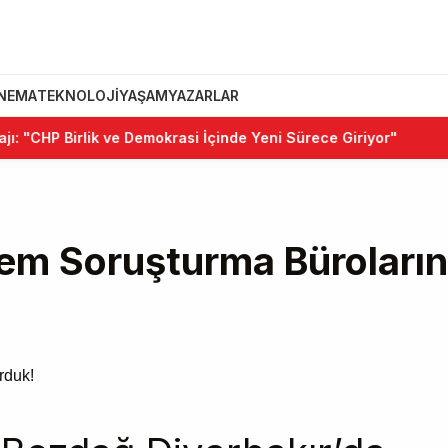
INEMA
TEKNOLOJI
YAŞAM
YAZARLAR
CHP Birlik ve Demokrasi İçinde Yeni Sürece Giriyor"
•
Ke
em Soruşturma Büroların