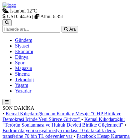
İstanbul
12°C
USD: 44.36
|
Altın: 6.351
Ara
Gündem
Siyaset
Ekonomi
Dünya
Spor
Magazin
Sinema
Teknoloji
Yaşam
Yazarlar
SON DAKİKA
•
Kemal Kılıçdaroğlu'ndan Kurultay Mesajı: "CHP Birlik ve
Demokrasi İçinde Yeni Sürece Giriyor"
•
Kemal Kılıçdaroğlu:
“Terörün Sonlanması ve Hukuk Devleti Birlikte Güçlenmeli”
•
Bodrum'da yeni sosyal medya modası: 10 dakikalık deniz
transferine 70 bin TL ödeyenler var
•
Facebook Hesap Kurtarma