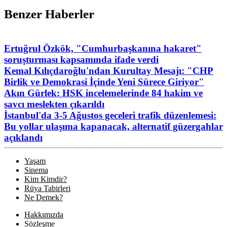
Benzer Haberler
Ertuğrul Özkök, "Cumhurbaşkanına hakaret"
soruşturması kapsamında ifade verdi
Kemal Kılıçdaroğlu'ndan Kurultay Mesajı: "CHP
Birlik ve Demokrasi İçinde Yeni Sürece Giriyor"
Akın Gürlek: HSK incelemelerinde 84 hakim ve
savcı meslekten çıkarıldı
İstanbul'da 3-5 Ağustos geceleri trafik düzenlemesi:
Bu yollar ulaşıma kapanacak, alternatif güzergahlar
açıklandı
Yaşam
Sinema
Kim Kimdir?
Rüya Tabirleri
Ne Demek?
Hakkımızda
Sözleşme