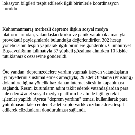
lokasyon bilgileri tespit edilerek ilgili birimlerle koordinasyon
kuruldu.
Kahramanmaraş merkezli depreme ilişkin sosyal medya
platformlarından, vatandaşları korku ve panik yaratmak amacıyla
provokatif paylaşımlarda bulunduğu değerlendirilen 302 hesap
yöneticisinin tespiti yapılarak ilgili birimlere gönderildi. Cumhuriyet
Başsavcılığının talimatıyla 37 şüpheli gözaltına alınırken 10 kişide
tutuklanarak cezaevine gönderildi.
Öte yandan, depremzedelere yardım yapmak isteyen vatandaşların
iyi niyetlerini suistimal etmek amaçlıyla; 29 adet Oltalama (Phishing)
dolandırıcılığına yönelik hazırlanan internet sitesinin kapatılması
sağlandı. Resmi kurumların adını taklit ederek vatandaşlardan para
tale eden 4 adet sosyal medya platform hesabı ile ilgili gerekli
işlemler yapıldı. Ayrıca "deprem yardımı" teması kullanilarak para
yatırılmasını talep edilen 3 adet kripto varlık cüzdan adresi tespit
edilerek cüzdanların dondurulması sağlandı.