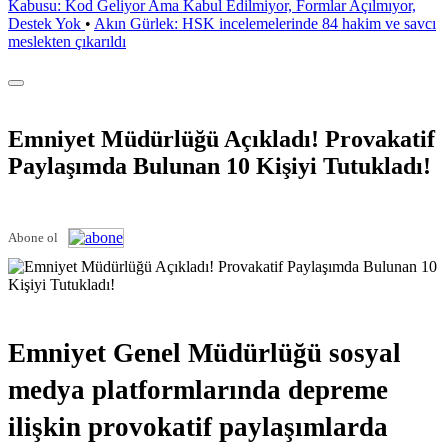
Kabusu: Kod Geliyor Ama Kabul Edilmiyor, Formlar Açılmıyor,
Destek Yok
•
Akın Gürlek: HSK incelemelerinde 84 hakim ve savcı
meslekten çıkarıldı
Emniyet Müdürlüğü Açıkladı! Provakatif
Paylaşımda Bulunan 10 Kişiyi Tutukladı!
Abone ol
Emniyet Genel Müdürlüğü sosyal
medya platformlarında depreme
ilişkin provokatif paylaşımlarda