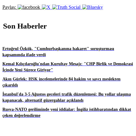
Paylaş:
Son Haberler
Ertuğrul Özkök, "Cumhurbaşkanına hakaret" soruşturması
kapsamında ifade verdi
Kemal Kılıçdaroğlu'ndan Kurultay Mesajı: "CHP Birlik ve Demokrasi
İçinde Yeni Sürece Giriyor"
Akın Gürlek: HSK incelemelerinde 84 hakim ve savcı meslekten
çıkarıldı
İstanbul'da 3-5 Ağustos geceleri trafik düzenlemesi: Bu yollar ulaşıma
kapanacak, alternatif güzergahlar açıklandı
Rusya-NATO geriliminde yeni iddialar: İngiliz istihbaratından dikkat
çeken değerlendirme