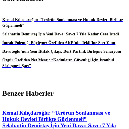
Kemal Kılıçdaroğlu: “Terörün Sonlanması ve Hukuk Devleti Birlikte
Güçlenmeli”
Selahattin Demirtaş İçin Yeni Dava: Savcı 7 Yıla Kadar Ceza İstedi
İmralı Polemiği Büyüyor: Özel’den AKP’nin Teklifine Sert Yanıt
Davutoğlu’nun Yeni İttifak Çıkışı: Dört Partilik Birleşme Senaryosu
Özgür Özel’den Net Mesaj: “Kadınların Güvenliği İçin İstanbul
Sözleşmesi Şart”
Benzer Haberler
Kemal Kılıçdaroğlu: “Terörün Sonlanması ve
Hukuk Devleti Birlikte Güçlenmeli”
Selahattin Demirtaş İçin Yeni Dava: Savcı 7 Yıla