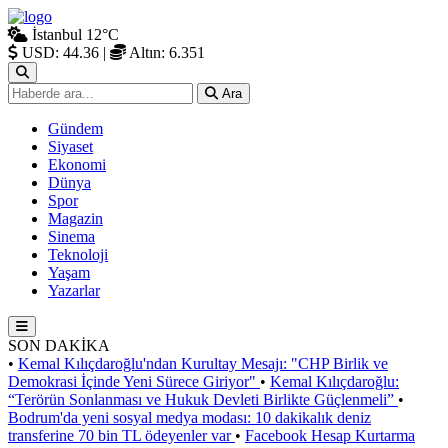
İstanbul
12°C
USD: 44.36
|
Altın: 6.351
Ara
Gündem
Siyaset
Ekonomi
Dünya
Spor
Magazin
Sinema
Teknoloji
Yaşam
Yazarlar
SON DAKİKA
•
Kemal Kılıçdaroğlu'ndan Kurultay Mesajı: "CHP Birlik ve
Demokrasi İçinde Yeni Sürece Giriyor"
•
Kemal Kılıçdaroğlu:
“Terörün Sonlanması ve Hukuk Devleti Birlikte Güçlenmeli”
•
Bodrum'da yeni sosyal medya modası: 10 dakikalık deniz
transferine 70 bin TL ödeyenler var
•
Facebook Hesap Kurtarma