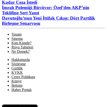
Kadar Ceza İstedi
İmralı Polemiği Büyüyor: Özel’den AKP’nin
Teklifine Sert Yanıt
Davutoğlu’nun Yeni İttifak Çıkışı: Dört Partilik
Birleşme Senaryosu
Yaşam
Sinema
Kim Kimdir?
Rüya Tabirleri
Ne Demek?
Hakkımızda
Sözleşme
Gizlilik
KVKK
Çerez Politikası
Künye
İletişim
Haber Portalı