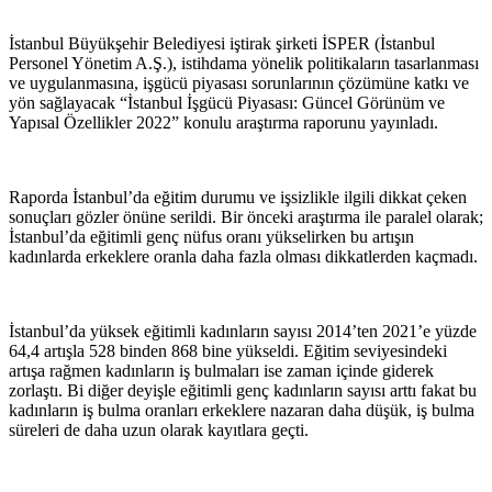
İstanbul Büyükşehir Belediyesi iştirak şirketi İSPER (İstanbul
Personel Yönetim A.Ş.), istihdama yönelik politikaların tasarlanması
ve uygulanmasına, işgücü piyasası sorunlarının çözümüne katkı ve
yön sağlayacak “İstanbul İşgücü Piyasası: Güncel Görünüm ve
Yapısal Özellikler 2022” konulu araştırma raporunu yayınladı.
Raporda İstanbul’da eğitim durumu ve işsizlikle ilgili dikkat çeken
sonuçları gözler önüne serildi. Bir önceki araştırma ile paralel olarak;
İstanbul’da eğitimli genç nüfus oranı yükselirken bu artışın
kadınlarda erkeklere oranla daha fazla olması dikkatlerden kaçmadı.
İstanbul’da yüksek eğitimli kadınların sayısı 2014’ten 2021’e yüzde
64,4 artışla 528 binden 868 bine yükseldi. Eğitim seviyesindeki
artışa rağmen kadınların iş bulmaları ise zaman içinde giderek
zorlaştı. Bi diğer deyişle eğitimli genç kadınların sayısı arttı fakat bu
kadınların iş bulma oranları erkeklere nazaran daha düşük, iş bulma
süreleri de daha uzun olarak kayıtlara geçti.