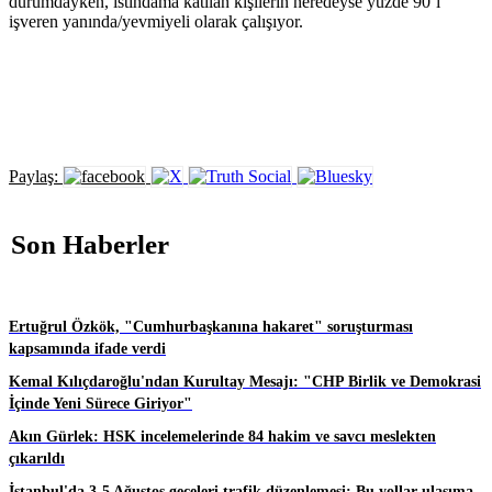
durumdayken, istihdama katılan kişilerin neredeyse yüzde 90’ı
işveren yanında/yevmiyeli olarak çalışıyor.
Paylaş:
Son Haberler
Ertuğrul Özkök, "Cumhurbaşkanına hakaret" soruşturması
kapsamında ifade verdi
Kemal Kılıçdaroğlu'ndan Kurultay Mesajı: "CHP Birlik ve Demokrasi
İçinde Yeni Sürece Giriyor"
Akın Gürlek: HSK incelemelerinde 84 hakim ve savcı meslekten
çıkarıldı
İstanbul'da 3-5 Ağustos geceleri trafik düzenlemesi: Bu yollar ulaşıma