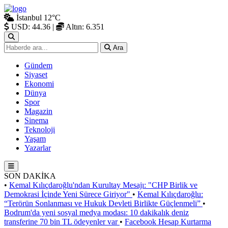
İstanbul
12°C
USD: 44.36
|
Altın: 6.351
Ara
Gündem
Siyaset
Ekonomi
Dünya
Spor
Magazin
Sinema
Teknoloji
Yaşam
Yazarlar
SON DAKİKA
•
Kemal Kılıçdaroğlu'ndan Kurultay Mesajı: "CHP Birlik ve
Demokrasi İçinde Yeni Sürece Giriyor"
•
Kemal Kılıçdaroğlu:
“Terörün Sonlanması ve Hukuk Devleti Birlikte Güçlenmeli”
•
Bodrum'da yeni sosyal medya modası: 10 dakikalık deniz
transferine 70 bin TL ödeyenler var
•
Facebook Hesap Kurtarma