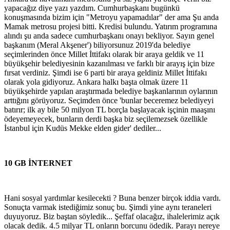
yapacağız diye yazı yazdım. Cumhurbaşkanı bugünkü
konuşmasında bizim için "Metroyu yapamadılar" der ama Şu anda
Mamak metrosu projesi bitti. Kredisi bulundu. Yatırım programına
alındı şu anda sadece cumhurbaşkanı onayı bekliyor. Sayın genel
başkanım (Meral Akşener') biliyorsunuz 2019'da belediye
seçimlerinden önce Millet İttifakı olarak bir araya geldik ve 11
büyükşehir belediyesinin kazanılması ve farklı bir arayış için bize
fırsat verdiniz. Şimdi ise 6 parti bir araya geldiniz Millet İttifakı
olarak yola gidiyoruz. Ankara halkı başta olmak üzere 11
büyükşehirde yapılan araştırmada belediye başkanlarının oylarının
arttığını görüyoruz. Seçimden önce 'bunlar beceremez belediyeyi
batırır; ilk ay bile 50 milyon TL borçla başlayacak işçinin maaşını
ödeyemeyecek, bunların derdi başka biz seçilemezsek özellikle
İstanbul için Kudüs Mekke elden gider' dediler...
10 GB İNTERNET
Hani sosyal yardımlar kesilecekti ? Buna benzer birçok iddia vardı.
Sonuçta varmak istediğimiz sonuç bu. Şimdi yine aynı teraneleri
duyuyoruz. Biz baştan söyledik... Şeffaf olacağız, ihalelerimiz açık
olacak dedik. 4.5 milyar TL onların borcunu ödedik. Parayı nereye