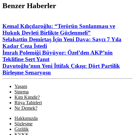
Benzer Haberler
Kemal Kılıçdaroğlu: “Terörün Sonlanması ve
Hukuk Devleti Birlikte Güçlenmeli”
Selahattin Demirtaş İçin Yeni Dava: Savcı 7 Yıla
Kadar Ceza İstedi
İmralı Polemiği Büyüyor: Özel’den AKP’nin
Teklifine Sert Yanıt
Davutoğlu’nun Yeni İttifak Çıkışı: Dört Partilik
Birleşme Senaryosu
Yaşam
Sinema
Kim Kimdir?
Rüya Tabirleri
Ne Demek?
Hakkımızda
Sözleşme
Gizlilik
KVKK