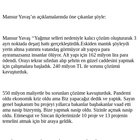
Mansur Yavaş’ın açıklamalarında öne çıkanlar şöyle:
Mansur Yavaş ‘‘Yağmur selleri nedeniyle kalıcı çözüm oluşturarak 3
ayrı noktada deşarj hattı gerçekleştirdik.Eskiden mantık şöyleydi
yerin altına yatırımı vatandaş görmüyor alt yapıya para
ayıramazsanız insanlar ölüyor. Alt yapı için 162 milyon lira para
ödendi. Orayı tekrar sıfırdan alıp şehrin en güzel caddesini yapmak
için çalışmalara başladık. 240 milyon TL ile sorunu çözümü
kavuşturduk.
550 milyon maliyetle bu sorunları çözüme kavuşturduk. Pandemi
oldu ekonomik kriz oldu ama Biz yapacağız dedik ve yaptık. Sayın
genel başkanım bu projeyi yıllarca bakanlar başbakanlar vaad etti
ama nasip bizeymiş. Bize yapmak nasip oldu. Sizinle açmak nasip
oldu. Etimesgut ve Sincan ilçelerimizde 10 proje ve 13 projenin
temelini atmak için bir araya geldik.