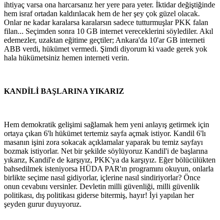
ihtiyaç varsa ona harcarsanız her yere para yeter. İktidar değiştiğinde
hem israf ortadan kaldırılacak hem de her şey çok güzel olacak.
Onlar ne kadar karalarsa karalarsın sadece tutturmuşlar PKK falan
filan... Seçimden sonra 10 GB internet vereceklerini söylediler. Akıl
edemezler, uzaktan eğitime geçtiler; Ankara'da 10'ar GB interneti
ABB verdi, hükümet vermedi. Şimdi diyorum ki vaade gerek yok
hala hükümetsiniz hemen interneti verin.
KANDİLİ BAŞLARINA YIKARIZ
Hem demokratik gelişimi sağlamak hem yeni anlayış getirmek için
ortaya çıkan 6'lı hükümet tertemiz sayfa açmak istiyor. Kandil 6'lı
masanın işini zora sokacak açıklamalar yaparak bu temiz sayfayı
bozmak istiyorlar. Net bir şekilde söylüyoruz Kandil'i de başlarına
yıkarız, Kandil'e de karşıyız, PKK'ya da karşıyız. Eğer bölücülükten
bahsedilmek isteniyorsa HÜDA PAR'ın programını okuyun, onlarla
birlikte seçime nasıl gidiyorlar, içlerine nasıl sindiriyorlar? Önce
onun cevabını versinler. Devletin milli güvenliği, milli güvenlik
politikası, dış politikası giderse bitermiş, hayır! İyi yapılan her
şeyden gurur duyuyoruz.