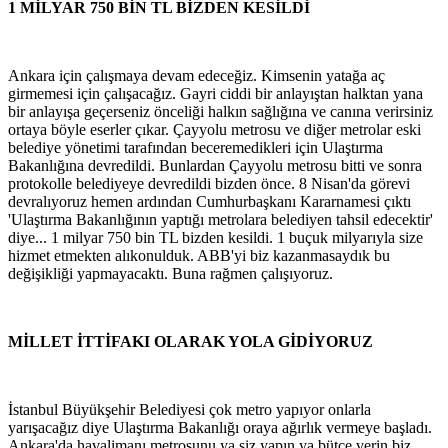
1 MİLYAR 750 BİN TL BİZDEN KESİLDİ
Ankara için çalışmaya devam edeceğiz. Kimsenin yatağa aç
girmemesi için çalışacağız. Gayri ciddi bir anlayıştan halktan yana
bir anlayışa geçerseniz önceliği halkın sağlığına ve canına verirsiniz
ortaya böyle eserler çıkar. Çayyolu metrosu ve diğer metrolar eski
belediye yönetimi tarafından beceremedikleri için Ulaştırma
Bakanlığına devredildi. Bunlardan Çayyolu metrosu bitti ve sonra
protokolle belediyeye devredildi bizden önce. 8 Nisan'da görevi
devralıyoruz hemen ardından Cumhurbaşkanı Kararnamesi çıktı
'Ulaştırma Bakanlığının yaptığı metrolara belediyen tahsil edecektir'
diye... 1 milyar 750 bin TL bizden kesildi. 1 buçuk milyarıyla size
hizmet etmekten alıkonulduk. ABB'yi biz kazanmasaydık bu
değişikliği yapmayacaktı. Buna rağmen çalışıyoruz.
MİLLET İTTİFAKI OLARAK YOLA GİDİYORUZ
İstanbul Büyükşehir Belediyesi çok metro yapıyor onlarla
yarışacağız diye Ulaştırma Bakanlığı oraya ağırlık vermeye başladı.
Ankara'da havalimanı metrosunu ya siz yapın ya bütçe verin biz