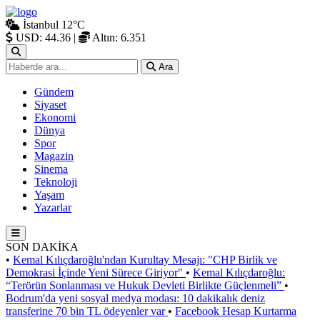
İstanbul
12°C
USD: 44.36
|
Altın: 6.351
Ara
Gündem
Siyaset
Ekonomi
Dünya
Spor
Magazin
Sinema
Teknoloji
Yaşam
Yazarlar
SON DAKİKA
•
Kemal Kılıçdaroğlu'ndan Kurultay Mesajı: "CHP Birlik ve
Demokrasi İçinde Yeni Sürece Giriyor"
•
Kemal Kılıçdaroğlu:
“Terörün Sonlanması ve Hukuk Devleti Birlikte Güçlenmeli”
•
Bodrum'da yeni sosyal medya modası: 10 dakikalık deniz
transferine 70 bin TL ödeyenler var
•
Facebook Hesap Kurtarma