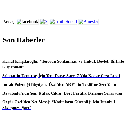
Paylaş:
Son Haberler
Kemal Kılıçdaroğlu: “Terörün Sonlanması ve Hukuk Devleti Birlikte
Güçlenmeli”
Selahattin Demirtaş İçin Yeni Dava: Savcı 7 Yıla Kadar Ceza İstedi
İmralı Polemiği Büyüyor: Özel’den AKP’nin Teklifine Sert Yanıt
Davutoğlu’nun Yeni İttifak Çıkışı: Dört Partilik Birleşme Senaryosu
Özgür Özel’den Net Mesaj: “Kadınların Güvenliği İçin İstanbul
Sözleşmesi Şart”