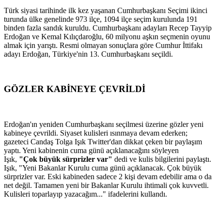
Türk siyasi tarihinde ilk kez yaşanan Cumhurbaşkanı Seçimi ikinci
turunda ülke genelinde 973 ilçe, 1094 ilçe seçim kurulunda 191
binden fazla sandık kuruldu. Cumhurbaşkanı adayları Recep Tayyip
Erdoğan ve Kemal Kılıçdaroğlu, 60 milyonu aşkın seçmenin oyunu
almak için yarıştı. Resmi olmayan sonuçlara göre Cumhur İttifakı
adayı Erdoğan, Türkiye'nin 13. Cumhurbaşkanı seçildi.
GÖZLER KABİNEYE ÇEVRİLDİ
Erdoğan'ın yeniden Cumhurbaşkanı seçilmesi üzerine gözler yeni
kabineye çevrildi. Siyaset kulisleri ısınmaya devam ederken;
gazeteci Candaş Tolga Işık Twitter'dan dikkat çeken bir paylaşım
yaptı. Yeni kabinenin cuma günü açıklanacağını söyleyen
Işık,
"Çok büyük sürprizler var"
dedi ve kulis bilgilerini paylaştı.
Işık, "Yeni Bakanlar Kurulu cuma günü açıklanacak. Çok büyük
sürprizler var. Eski kabineden sadece 2 kişi devam edebilir ama o da
net değil. Tamamen yeni bir Bakanlar Kurulu ihtimali çok kuvvetli.
Kulisleri toparlayıp yazacağım..." ifadelerini kullandı.