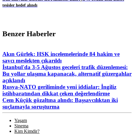
tesisler hedef alındı
Benzer Haberler
Akın Gürlek: HSK incelemelerinde 84 hakim ve
savcı meslekten çıkarıldı
İstanbul'da 3-5 Ağustos geceleri trafik düzenlemesi:
Bu yollar ulaşıma kapanacak, alternatif güzergahlar
açıklandı
Rusya-NATO geriliminde yeni iddialar: İngiliz
istihbaratından dikkat çeken değerlendirme
Cem Küçük gözaltına alındı: Başsavcılıktan iki
suçlamayla soruşturma
Yaşam
Sinema
Kim Kimdir?