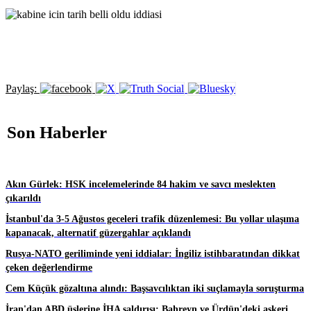
Paylaş:
Son Haberler
Akın Gürlek: HSK incelemelerinde 84 hakim ve savcı meslekten
çıkarıldı
İstanbul'da 3-5 Ağustos geceleri trafik düzenlemesi: Bu yollar ulaşıma
kapanacak, alternatif güzergahlar açıklandı
Rusya-NATO geriliminde yeni iddialar: İngiliz istihbaratından dikkat
çeken değerlendirme
Cem Küçük gözaltına alındı: Başsavcılıktan iki suçlamayla soruşturma
İran'dan ABD üslerine İHA saldırısı: Bahreyn ve Ürdün'deki askeri