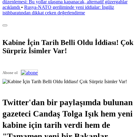
düzenlemesi: Bu yollar ulaşıma kapanacak, alternatif güzergahlar
açıklandı
•
Rusya-NATO geriliminde yeni iddialar: İngiliz
istihbaratından dikkat çeken değerlendirme
Kabine İçin Tarih Belli Oldu İddiası! Çok
Sürpriz İsimler Var!
Abone ol
Twitter'dan bir paylaşımda bulunan
gazeteci Candaş Tolga Işık hem yeni
kabine için tarih verdi hem de
"Tamamen yeni bir Bakanlar