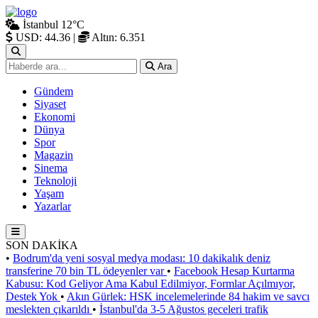
İstanbul
12°C
USD: 44.36
|
Altın: 6.351
Ara
Gündem
Siyaset
Ekonomi
Dünya
Spor
Magazin
Sinema
Teknoloji
Yaşam
Yazarlar
SON DAKİKA
•
Bodrum'da yeni sosyal medya modası: 10 dakikalık deniz
transferine 70 bin TL ödeyenler var
•
Facebook Hesap Kurtarma
Kabusu: Kod Geliyor Ama Kabul Edilmiyor, Formlar Açılmıyor,
Destek Yok
•
Akın Gürlek: HSK incelemelerinde 84 hakim ve savcı
meslekten çıkarıldı
•
İstanbul'da 3-5 Ağustos geceleri trafik