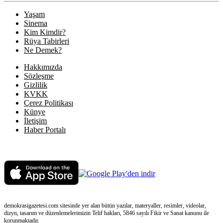
Yaşam
Sinema
Kim Kimdir?
Rüya Tabirleri
Ne Demek?
Hakkımızda
Sözleşme
Gizlilik
KVKK
Çerez Politikası
Künye
İletişim
Haber Portalı
demokrasigazetesi.com sitesinde yer alan bütün yazılar, materyaller, resimler, videolar,
dizyn, tasarım ve düzenlemelerimizin Telif hakları, 5846 sayılı Fikir ve Sanat kanunu ile
korunmaktadır.