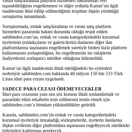
vasıta satış/kiralama platform hizmetleri bakımından veri
taşınabilirliğinin engellenmesi ve diğer yollarla Kanun’un ilgili
maddesinin ihlal edilip edilmediğinin tespitine ilişkin yürüttüğü
soruşturma tamamlandı.
Soruşturmada, emlak satış/kiralama ve vasıta satış platform
hizmetleri pazarında hakim durumda olduğu tespit edilen
sahibinden.com’un, emlak ve vasıta kategorilerindeki kurumsal
üyelerinin (emlakçıların ve galericilerin) ilanlarını diğer ilan
platformlarına taşımasını engellemek suretiyle birden fazla platform
kullanmasını zorlaştırdığına, bu engellemenin ise rakiplerin
faaliyetlerini zorlaştırıcı nitelikte olduğuna hükmedildi.
Kanun’un ilgili maddesinin ihlali niteliğindeki bu eylemleri
nedeniyle sahibinden.com hakkında 40 milyon 150 bin 533 Türk
Lirası idari para cezası uygulandı.
SADECE PARA CEZASI ÖDEMEYECEKLER
İdari para cezasının yanı sıra söz konusu ihlali sonlandırmak ve
pazardaki etkin rekabetin tesis edilmesini temin etmek için
sahibinden.com’a birtakım yükümlülükler getirildi.
Kararla, sahibinden.com’un emlak ve vasıta kategorilerindeki
kurumsal üyeleriyle imzaladığı sözleşmelerde, üyelerin ilanlarına
ilişkin verilerini diğer platformlara taşımasını engelleyecek nitelikteki
hükümleri kaldırması gerekecek.