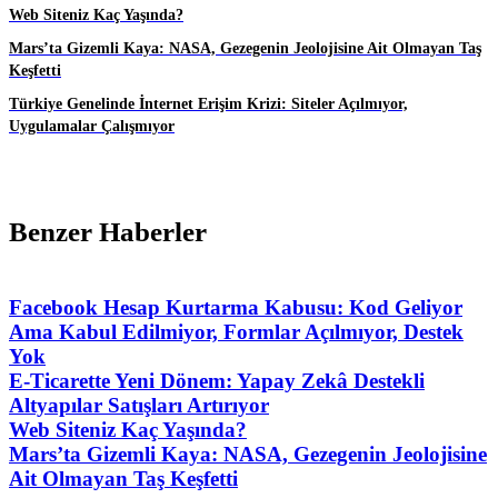
Web Siteniz Kaç Yaşında?
Mars’ta Gizemli Kaya: NASA, Gezegenin Jeolojisine Ait Olmayan Taş
Keşfetti
Türkiye Genelinde İnternet Erişim Krizi: Siteler Açılmıyor,
Uygulamalar Çalışmıyor
Benzer Haberler
Facebook Hesap Kurtarma Kabusu: Kod Geliyor
Ama Kabul Edilmiyor, Formlar Açılmıyor, Destek
Yok
E-Ticarette Yeni Dönem: Yapay Zekâ Destekli
Altyapılar Satışları Artırıyor
Web Siteniz Kaç Yaşında?
Mars’ta Gizemli Kaya: NASA, Gezegenin Jeolojisine
Ait Olmayan Taş Keşfetti