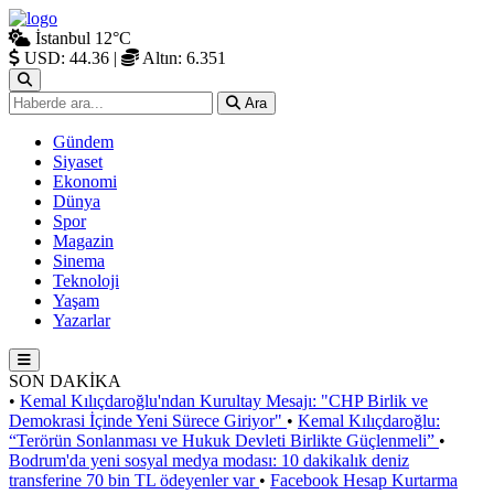
İstanbul
12°C
USD: 44.36
|
Altın: 6.351
Ara
Gündem
Siyaset
Ekonomi
Dünya
Spor
Magazin
Sinema
Teknoloji
Yaşam
Yazarlar
SON DAKİKA
•
Kemal Kılıçdaroğlu'ndan Kurultay Mesajı: "CHP Birlik ve
Demokrasi İçinde Yeni Sürece Giriyor"
•
Kemal Kılıçdaroğlu:
“Terörün Sonlanması ve Hukuk Devleti Birlikte Güçlenmeli”
•
Bodrum'da yeni sosyal medya modası: 10 dakikalık deniz
transferine 70 bin TL ödeyenler var
•
Facebook Hesap Kurtarma