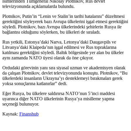
isimlerinden Tümgeneral Nikolay Plotnikov, Rus devlet
televizyonunda açıklamalarda bulundu.
Plotnikov, Putin’in “Lenin ve Stalin’in tarihi hatalarını” düzeltmesi
gerektiğini söyleyerek bazı Avrupa ülkelerini işgal etmesi gerektiğini
söyledi. Plotnikov, bazı Avrupa ülkelerindeki şehirlerin Rusya ile
bağlantısı olduğunu söylerken, bu ülkeleri de sıraladı.
Rus yetkili, Estonya’daki Narva, Letonya’daki Daugavpils ve
Litvanya’daki Klaipeda’nın işgal edilmesi ve Rus topraklarına
katılması gerektiğini söyledi. Baltık bölgesinde yer alan bu ülkeler
aynı zamanda NATO üyesi olarak da öne çıkıyor.
Ordudaki görevinin yanı sıra siyasal uzman ve akademisyen olarak
da çalışan Plotnikov, devlet televizyonunda konuştu. Plotnikov, “Bu
ülkelerdeki insanların Ukrayna’yı desteklemeyi bırakmaları gerek
yoksa sonuçlarına katlanırlar” dedi.
Eğer Rusya, bu ülkelere saldırırsa NATO’nun 5’inci maddesi
uyarınca diğer NATO ülkelerinin Rusya’ya misilleme yapma
seçeneği bulunuyor.
Kaynak:
Finanshub