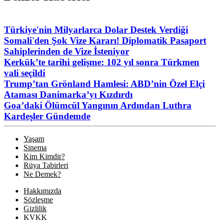
Türkiye'nin Milyarlarca Dolar Destek Verdiği
Somali'den Şok Vize Kararı! Diplomatik Pasaport
Sahiplerinden de Vize İsteniyor
Kerkük’te tarihi gelişme: 102 yıl sonra Türkmen
vali seçildi
Trump’tan Grönland Hamlesi: ABD’nin Özel Elçi
Ataması Danimarka’yı Kızdırdı
Goa’daki Ölümcül Yangının Ardından Luthra
Kardeşler Gündemde
Yaşam
Sinema
Kim Kimdir?
Rüya Tabirleri
Ne Demek?
Hakkımızda
Sözleşme
Gizlilik
KVKK