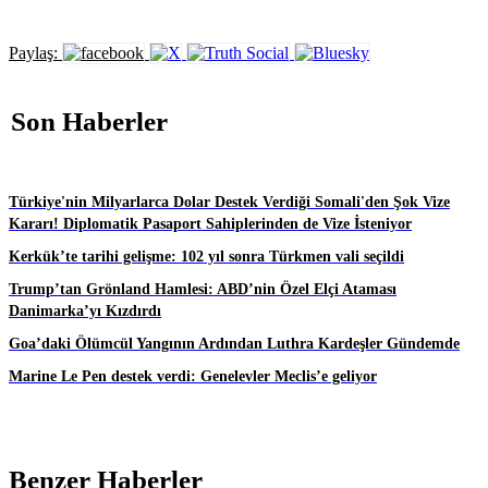
Paylaş:
Son Haberler
Türkiye'nin Milyarlarca Dolar Destek Verdiği Somali'den Şok Vize
Kararı! Diplomatik Pasaport Sahiplerinden de Vize İsteniyor
Kerkük’te tarihi gelişme: 102 yıl sonra Türkmen vali seçildi
Trump’tan Grönland Hamlesi: ABD’nin Özel Elçi Ataması
Danimarka’yı Kızdırdı
Goa’daki Ölümcül Yangının Ardından Luthra Kardeşler Gündemde
Marine Le Pen destek verdi: Genelevler Meclis’e geliyor
Benzer Haberler