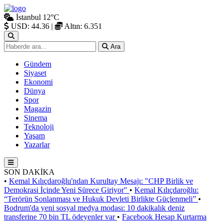
İstanbul
12°C
USD: 44.36
|
Altın: 6.351
Ara
Gündem
Siyaset
Ekonomi
Dünya
Spor
Magazin
Sinema
Teknoloji
Yaşam
Yazarlar
SON DAKİKA
•
Kemal Kılıçdaroğlu'ndan Kurultay Mesajı: "CHP Birlik ve
Demokrasi İçinde Yeni Sürece Giriyor"
•
Kemal Kılıçdaroğlu:
“Terörün Sonlanması ve Hukuk Devleti Birlikte Güçlenmeli”
•
Bodrum'da yeni sosyal medya modası: 10 dakikalık deniz
transferine 70 bin TL ödeyenler var
•
Facebook Hesap Kurtarma