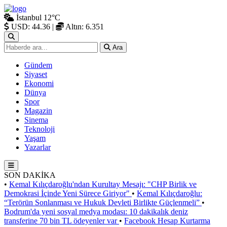
İstanbul
12°C
USD: 44.36
|
Altın: 6.351
Ara
Gündem
Siyaset
Ekonomi
Dünya
Spor
Magazin
Sinema
Teknoloji
Yaşam
Yazarlar
SON DAKİKA
•
Kemal Kılıçdaroğlu'ndan Kurultay Mesajı: "CHP Birlik ve
Demokrasi İçinde Yeni Sürece Giriyor"
•
Kemal Kılıçdaroğlu:
“Terörün Sonlanması ve Hukuk Devleti Birlikte Güçlenmeli”
•
Bodrum'da yeni sosyal medya modası: 10 dakikalık deniz
transferine 70 bin TL ödeyenler var
•
Facebook Hesap Kurtarma