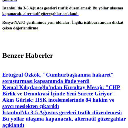
İstanbul'da 3-5 Ağustos geceleri trafik düzenlemesi: Bu yollar ulaşıma
kapanacak, alternatif güzergahlar açıklandı
Rusya-NATO geriliminde yeni iddialar: İngiliz istihbaratından dikkat
çeken değerlendirme
Benzer Haberler
Ertuğrul Özkök, "Cumhurbaşkanına hakaret"
soruşturması kapsamında ifade verdi
Kemal Kılıçdaroğlu'ndan Kurultay Mesajı: "CHP
Birlik ve Demokrasi İçinde Yeni Sürece Giriyor"
Akın Gürlek: HSK incelemelerinde 84 hakim ve
savcı meslekten çıkarıldı
İstanbul'da 3-5 Ağustos geceleri trafik düzenlemesi:
Bu yollar ulaşıma kapanacak, alternatif güzergahlar
açıklandı