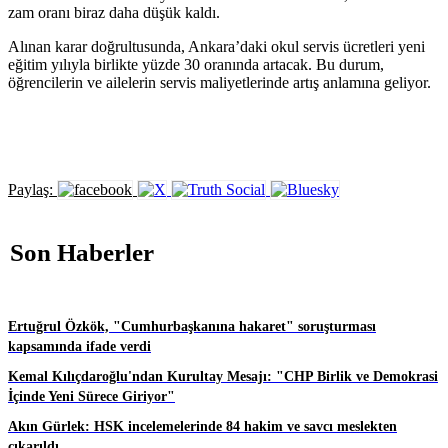
zam oranı biraz daha düşük kaldı.
Alınan karar doğrultusunda, Ankara’daki okul servis ücretleri yeni
eğitim yılıyla birlikte yüzde 30 oranında artacak. Bu durum,
öğrencilerin ve ailelerin servis maliyetlerinde artış anlamına geliyor.
Paylaş:
Son Haberler
Ertuğrul Özkök, "Cumhurbaşkanına hakaret" soruşturması
kapsamında ifade verdi
Kemal Kılıçdaroğlu'ndan Kurultay Mesajı: "CHP Birlik ve Demokrasi
İçinde Yeni Sürece Giriyor"
Akın Gürlek: HSK incelemelerinde 84 hakim ve savcı meslekten
çıkarıldı