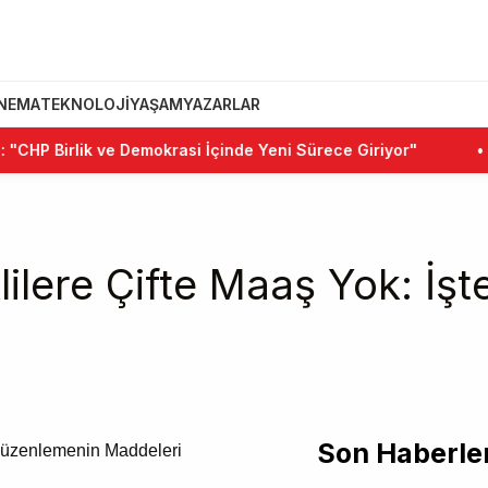
INEMA
TEKNOLOJI
YAŞAM
YAZARLAR
HP Birlik ve Demokrasi İçinde Yeni Sürece Giriyor"
•
Kem
ilere Çifte Maaş Yok: İş
Son Haberle