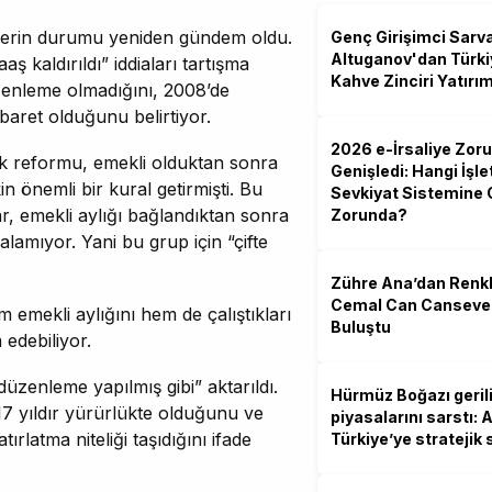
lerin durumu yeniden gündem oldu.
Genç Girişimci Sarv
Altuganov'dan Türkiy
 kaldırıldı” iddiaları tartışma
Kahve Zinciri Yatırım
zenleme olmadığını, 2008’de
baret olduğunu belirtiyor.
2026 e-İrsaliye Zor
ik reformu, emekli olduktan sonra
Genişledi: Hangi İşle
in önemli bir kural getirmişti. Bu
Sevkiyat Sistemine
lar, emekli aylığı bağlandıktan sonra
Zorunda?
 alamıyor. Yani bu grup için “çifte
Zühre Ana’dan Renk
Cemal Can Canseven
m emekli aylığını hem de çalıştıkları
Buluştu
 edebiliyor.
zenleme yapılmış gibi” aktarıldı.
Hürmüz Boğazı gerili
 yıldır yürürlükte olduğunu ve
piyasalarını sarstı:
rlatma niteliği taşıdığını ifade
Türkiye’ye stratejik 