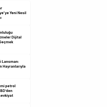
ar
e'ye Yeni Nesil
ı
unluluğu
tmeler Dijital
 Geçmek
li Lansman:
 Hayranlarıyla
mi petrol
 ABD’den
sevkiyat