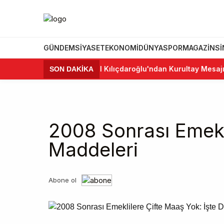
GÜNDEM
SIYASET
EKONOMI
DÜNYA
SPOR
MAGAZIN
S
•
Kemal Kılıçdaroğlu'ndan Kurultay Mesajı: "C
SON DAKİKA
2008 Sonrası Emekl
Maddeleri
Abone ol