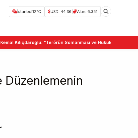
İstanbul
12°C
USD: 44.36
|
Altın: 6.351
al Kılıçdaroğlu: “Terörün Sonlanması ve Hukuk Devleti Birlikte
te Düzenlemenin
r