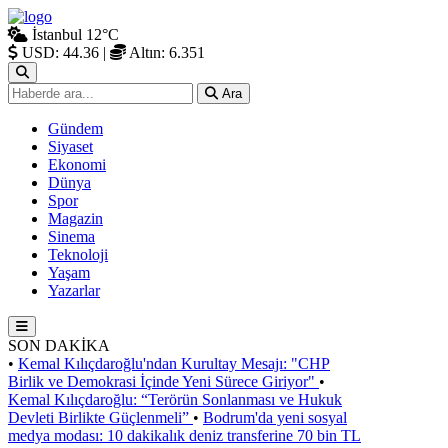
İstanbul
12°C
USD: 44.36
|
Altın: 6.351
Ara
Gündem
Siyaset
Ekonomi
Dünya
Spor
Magazin
Sinema
Teknoloji
Yaşam
Yazarlar
SON DAKİKA
•
Kemal Kılıçdaroğlu'ndan Kurultay Mesajı: "CHP
Birlik ve Demokrasi İçinde Yeni Sürece Giriyor"
•
Kemal Kılıçdaroğlu: “Terörün Sonlanması ve Hukuk
Devleti Birlikte Güçlenmeli”
•
Bodrum'da yeni sosyal
medya modası: 10 dakikalık deniz transferine 70 bin TL