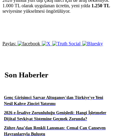
2026 yılında yurt dışı çıkış harcı için de artış bekleniyor.
1.000 TL olarak uygulanan ücretin, yeni yılda
1.250 TL
seviyesine yükselmesi öngörülüyor.
Paylaş:
Son Haberler
Genç Girişimci Sarvar Altuganov'dan Türkiye'ye Yeni
Nesil Kahve Zinciri Yatırımı
2026 e-İrsaliye Zorunluluğu Genişledi: Hangi İşletmeler
Dijital Sevkiyat Sistemine Geçmek Zorunda?
Zühre Ana’dan Renkli Lansman: Cemal Can Canseven
Hayranlarıyla Buluştu