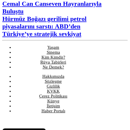
Cemal Can Canseven Hayranlarıyla
Buluştu
Hürmüz Boğazı gerilimi petrol
piyasalarını sarstı: ABD’den
Türkiye’ye stratejik sevkiyat
Yaşam
Sinema
Kim Kimdir?
Rüya Tabirleri
Ne Demek?
Hakkımızda
Sözleşme
Gizlilik
KVKK
Çerez Politikası
Künye
İletişim
Haber Portalı