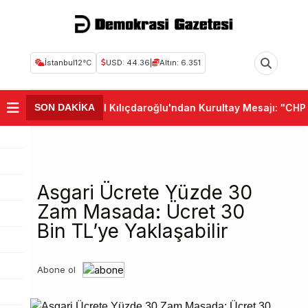
İstanbul
12°C
USD: 44.36
|
Altın: 6.351
•
Kemal Kılıçdaroğlu'ndan Kurultay Mesajı: "CHP Bi
SON DAKİKA
Asgari Ücrete Yüzde 30
Zam Masada: Ücret 30
Bin TL’ye Yaklaşabilir
Abone ol